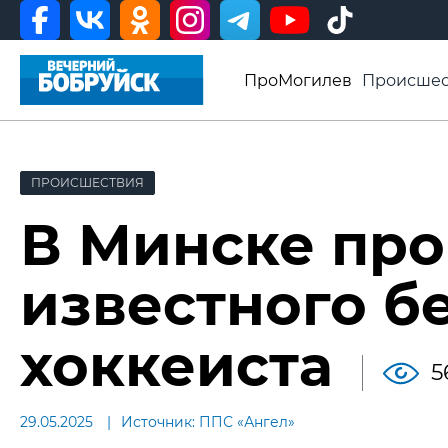
ПроМогилев
Происшес
История
Афиша
Св
Видео ВБ
ПРОИСШЕСТВИЯ
В Минске про
известного б
хоккеиста
5
29.05.2025
Источник: ППС «Ангел»