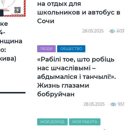
на отдых для
школьников и автобус в
Я
Сочи
ске
4-
28.05.2025
603
енщина
о:
ЛЮДИ
ОБЩЕСТВО
жива)
«Рабілі тое, што робіць
нас шчаслівымі –
абдымаліся і танчылі!».
Жизнь глазами
бобруйчан
28.05.2025
951
МОЙ ДОХОД
МОЯ РАБОТА