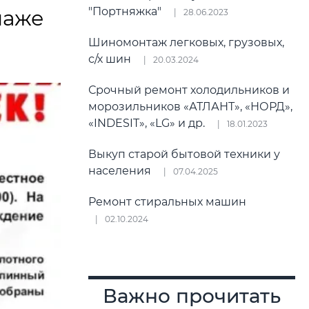
"Портняжка"
паже
28.06.2023
Шиномонтаж легковых, грузовых,
с/х шин
20.03.2024
Срочный ремонт холодильников и
морозильников «АТЛАНТ», «НОРД»,
«INDESIT», «LG» и др.
18.01.2023
Выкуп старой бытовой техники у
населения
07.04.2025
Ремонт стиральных машин
02.10.2024
Важно прочитать