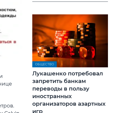
ОБЩЕСТВО
Лукашенко потребовал
и
запретить банкам
нице
переводы в пользу
иностранных
организаторов азартных
тров.
игр