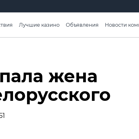
твия
Лучшие казино
Объявления
Новости ком
адьба недели
Чтобы помнили
Организации
Ра
пала жена
елорусского
61