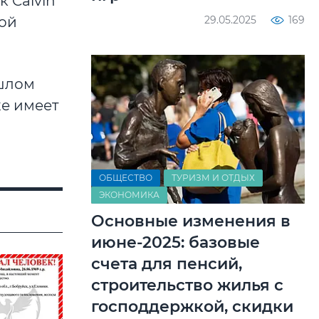
 Calvin
29.05.2025
169
кой
ошлом
же имеет
ОБЩЕСТВО
ТУРИЗМ И ОТДЫХ
ЭКОНОМИКА
Основные изменения в
июне-2025: базовые
счета для пенсий,
строительство жилья с
господдержкой, скидки