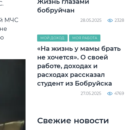
Жизнь глазами
.
бобруйчан
ий МЧС
28.05.2025
2328
ине
лю
МОЙ ДОХОД
МОЯ РАБОТА
«На жизнь у мамы брать
не хочется». О своей
работе, доходах и
расходах рассказал
студент из Бобруйска
27.05.2025
4769
Свежие новости