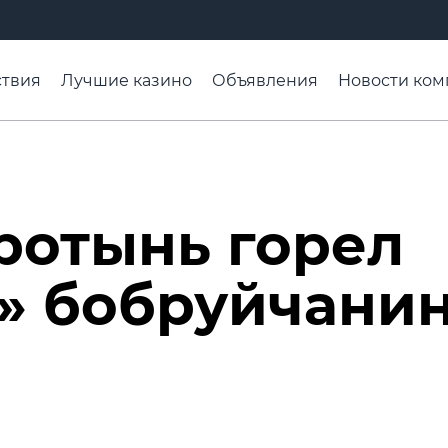
твия
Лучшие казино
Объявления
Новости ком
адьба недели
Чтобы помнили
Организации
Ра
ротынь горел
» бобруйчани