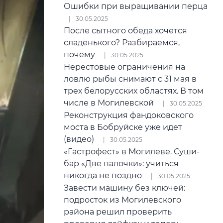
Ошибки при выращивании перца
30.05.2025
После сытного обеда хочется
сладенького? Разбираемся,
почему
30.05.2025
Нерестовые ограничения на
ловлю рыбы снимают с 31 мая в
трех белорусских областях. В том
числе в Могилевской
30.05.2025
Реконструкция фандоковского
моста в Бобруйске уже идет
(видео)
30.05.2025
«Гастрофест» в Могилеве. Суши-
бар «Две палочки»: учиться
никогда не поздно
30.05.2025
Завести машину без ключей:
подросток из Могилевского
района решил проверить