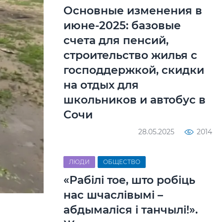
Основные изменения в
июне-2025: базовые
счета для пенсий,
строительство жилья с
господдержкой, скидки
на отдых для
школьников и автобус в
Сочи
28.05.2025
2014
ЛЮДИ
ОБЩЕСТВО
«Рабілі тое, што робіць
нас шчаслівымі –
абдымаліся і танчылі!».