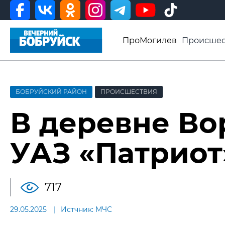
ПроМогилев
Происшес
История
Афиша
Св
Видео ВБ
БОБРУЙСКИЙ РАЙОН
ПРОИСШЕСТВИЯ
В деревне Во
УАЗ «Патриот
717
29.05.2025
Истчник: МЧС