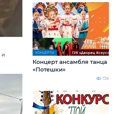
КОНЦЕРТЫ
 и
Концерт ансамбля танца
«Потешки»
726