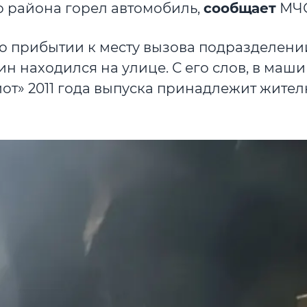
о района горел автомобиль,
сообщает
МЧС
 По прибытии к месту вызова подразделен
н находился на улице. С его слов, в маш
от» 2011 года выпуска принадлежит жите