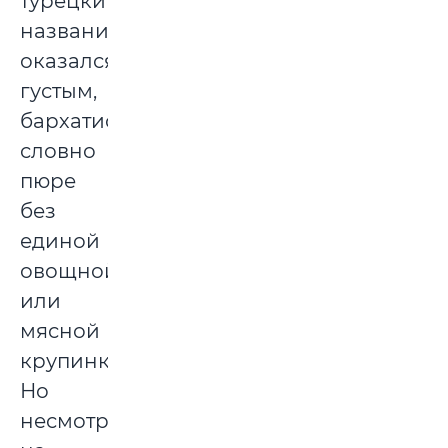
турецким
названием
оказался
густым,
бархатистым,
словно
пюре
без
единой
овощной
или
мясной
крупинки.
Но
несмотря