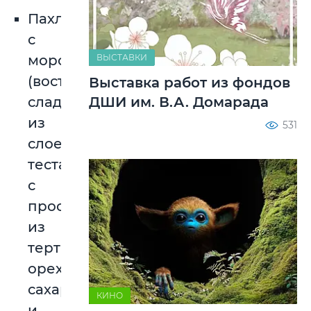
Пахлава
с
ВЫСТАВКИ
мороженым
(восточная
Выставка работ из фондов
ДШИ им. В.А. Домарада
сладость
из
531
слоеного
теста
с
прослойкой
из
тертых
орехов,
сахара
КИНО
и