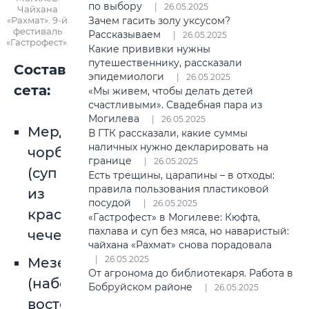
по выбору
26.05.2025
Чайхана
«Рахмат». 9-й
Зачем гасить золу уксусом?
фестиваль
Рассказываем
26.05.2025
«Гастрофест».
Какие прививки нужны
путешественнику, рассказали
Состав
эпидемиологи
26.05.2025
сета:
«Мы живем, чтобы делать детей
счастливыми». Свадебная пара из
Могилева
26.05.2025
Мерджимек
В ГТК рассказали, какие суммы
наличных нужно декларировать на
чорба
границе
26.05.2025
(суп
Есть трещины, царапины – в отходы:
правила пользования пластиковой
из
посудой
26.05.2025
красной
«Гастрофест» в Могилеве: Кюфта,
пахлава и суп без мяса, но наваристый:
чечевицы)
чайхана «Рахмат» снова порадовала
26.05.2025
Мезе
От агронома до библиотекаря. Работа в
(набор
Бобруйском районе
26.05.2025
восточных