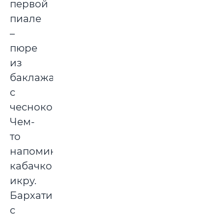
первой
пиале
–
пюре
из
баклажанов
с
чесноком.
Чем-
то
напоминает
кабачковую
икру.
Бархатистое,
с