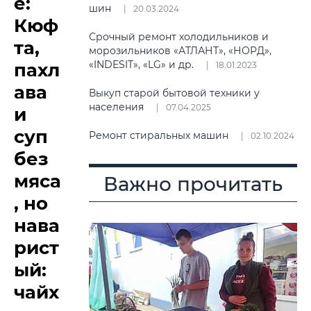
е:
шин
20.03.2024
Кюф
Срочный ремонт холодильников и
та,
морозильников «АТЛАНТ», «НОРД»,
«INDESIT», «LG» и др.
пахл
18.01.2023
ава
Выкуп старой бытовой техники у
населения
07.04.2025
и
суп
Ремонт стиральных машин
02.10.2024
без
мяса
Важно прочитать
, но
нава
рист
ый:
чайх