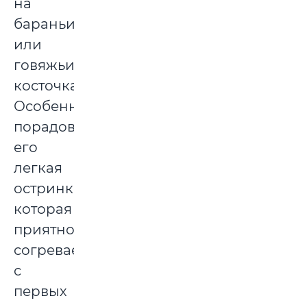
на
бараньих
или
говяжьих
косточках.
Особенно
порадовала
его
легкая
остринка,
которая
приятно
согревает
с
первых