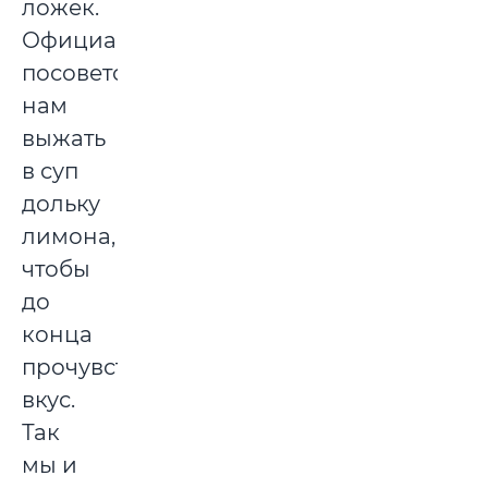
ложек.
Официант
посоветовал
нам
выжать
в суп
дольку
лимона,
чтобы
до
конца
прочувствовать
вкус.
Так
мы и