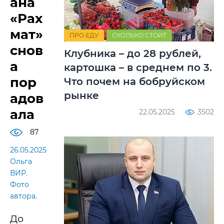
ана
«Рах
мат»
ПРО ЕДУ
СКОЛЬКО СТОИТ
снов
Клубника – до 28 рублей,
а
картошка – в среднем по 3.
пор
Что почем на бобруйском
рынке
адов
ала
22.05.2025
3502
87
26.05.2025
Ольга
ВИР.
Фото
автора.
До