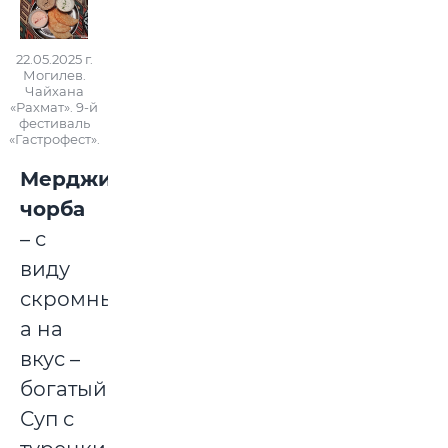
22.05.2025 г.
Могилев.
Чайхана
«Рахмат». 9-й
фестиваль
«Гастрофест».
Мерджимек
чорба
– с
виду
скромный,
а на
вкус –
богатый.
Суп с