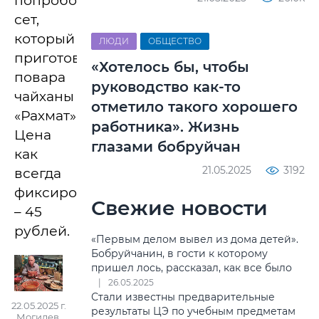
попробовать
сет,
который
ЛЮДИ
ОБЩЕСТВО
приготовили
«Хотелось бы, чтобы
повара
руководство как-то
чайханы
отметило такого хорошего
«Рахмат».
работника». Жизнь
Цена
глазами бобруйчан
как
21.05.2025
3192
всегда
фиксированная
Свежие новости
– 45
рублей.
«Первым делом вывел из дома детей».
Бобруйчанин, в гости к которому
пришел лось, рассказал, как все было
26.05.2025
Стали известны предварительные
22.05.2025 г.
результаты ЦЭ по учебным предметам
Могилев.