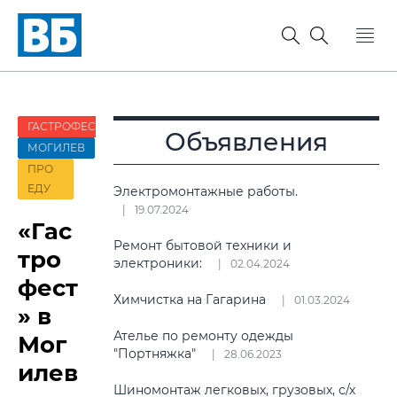
ГАСТРОФЕСТ
Объявления
МОГИЛЕВ
ПРО
ЕДУ
Электромонтажные работы.
19.07.2024
«Гас
Ремонт бытовой техники и
тро
электроники:
02.04.2024
фест
Химчистка на Гагарина
01.03.2024
» в
Ателье по ремонту одежды
Мог
"Портняжка"
28.06.2023
илев
Шиномонтаж легковых, грузовых, с/х