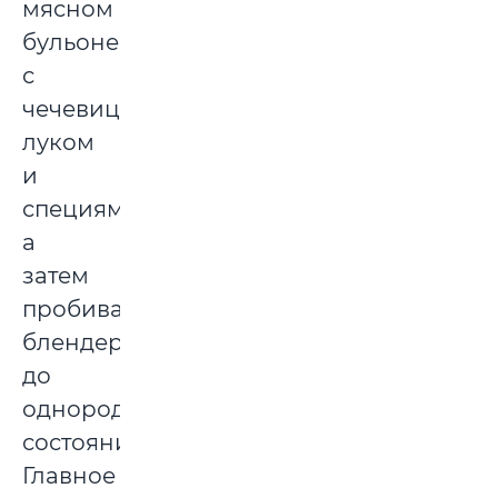
мясном
бульоне
с
чечевицей,
луком
и
специями,
а
затем
пробивают
блендером
до
однородного
состояния.
Главное