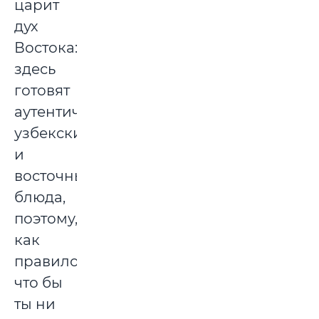
царит
дух
Востока:
здесь
готовят
аутентичные
узбекские
и
восточные
блюда,
поэтому,
как
правило,
что бы
ты ни