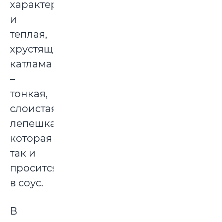
характером,
и
теплая,
хрустящая
катлама
–
тонкая,
слоистая
лепешка,
которая
так и
просится
в соус.
В