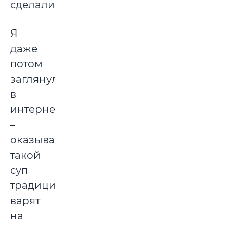
сделали.
Я
даже
потом
заглянула
в
интернет
–
оказывается,
такой
суп
традиционно
варят
на