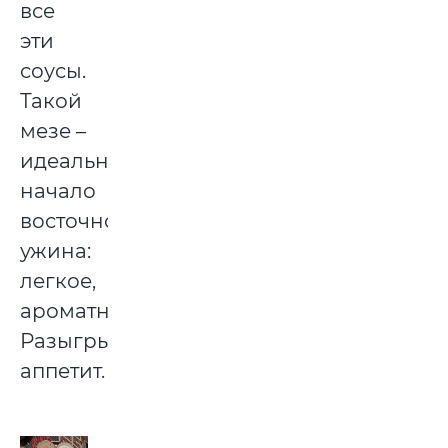
все
эти
соусы.
Такой
мезе –
идеальное
начало
восточного
ужина:
легкое,
ароматное.
Разыгрывается
аппетит.