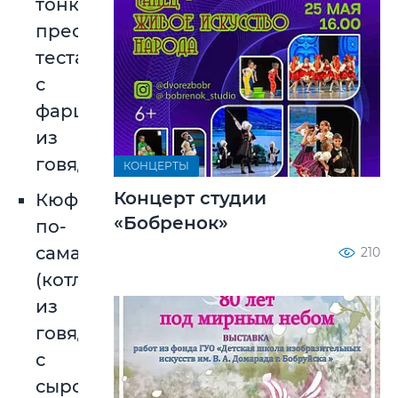
тонкого
пресного
теста
с
фаршем
из
говядины)
КОНЦЕРТЫ
Концерт студии
Кюфта
«Бобренок»
по-
самаркандски
210
(котлетки
из
говядины
с
сыром)