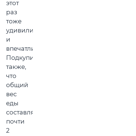
этот
раз
тоже
удивили
и
впечатлили.
Подкупило
также,
что
общий
вес
еды
составляет
почти
2