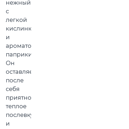
нежный,
с
легкой
кислинкой
и
ароматом
паприки.
Он
оставляет
после
себя
приятное
теплое
послевкусие
и