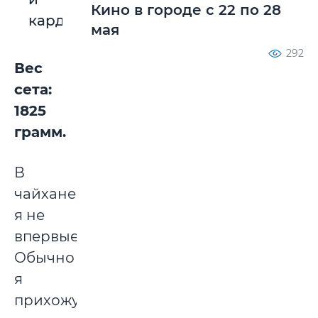
Кино в городе с 22 по 28
кардамона)
мая
292
Вес
сета:
1825
грамм.
В
чайхане
я не
впервые.
Обычно
я
прихожу