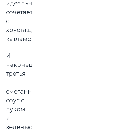
идеально
сочетается
с
хрустящей
катламой.
И
наконец,
третья
–
сметанный
соус с
луком
и
зеленью.