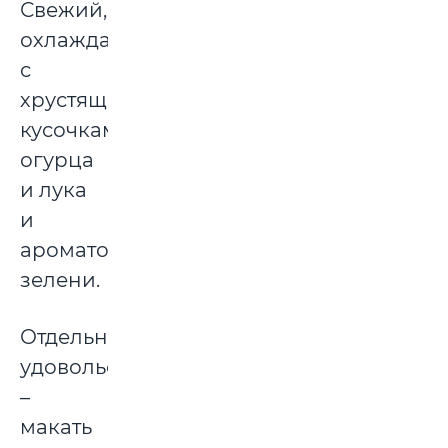
Свежий,
охлаждающий,
с
хрустящими
кусочками
огурца
и лука
и
ароматом
зелени.
Отдельное
удовольствие
–
макать