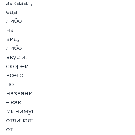
заказал,
еда
либо
на
вид,
либо
вкус и,
скорей
всего,
по
названию
– как
минимум
отличается
от