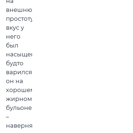
на
внешнюю
простоту,
вкус у
него
был
насыщенный,
будто
варился
он на
хорошем,
жирном
бульоне
–
наверняка