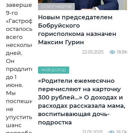
завершения
ОТДЕЛ КАДРОВ
9-го
Новым председателем
«Гастрофеста»
Бобруйского
осталось
горисполкома назначен
всего
Максим Гурин
несколько
22.05.2025
18.8k
дней.
Он
продлится
МОЙ ДОХОД
до 1
«Родители ежемесячно
июня.
перечисляют на карточку
Мы
300 рублей…» О доходах и
поспешили
расходах рассказала мама,
не
воспитывающая дочь-
упустить
подростка
шанс
21.05.2025
26.0k