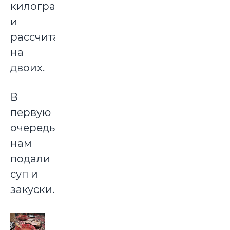
килограмма
и
рассчитан
на
двоих.
В
первую
очередь
нам
подали
суп и
закуски.