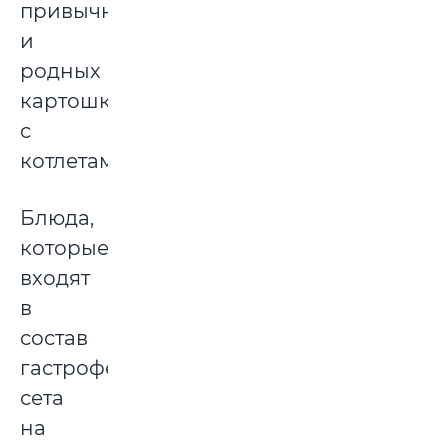
привычных
и
родных
картошки
с
котлетами.
Блюда,
которые
входят
в
состав
гастрофестивального
сета
на