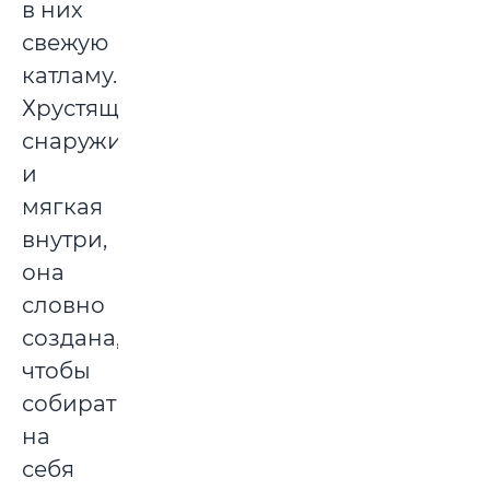
в них
свежую
катламу.
Хрустящая
снаружи
и
мягкая
внутри,
она
словно
создана,
чтобы
собирать
на
себя