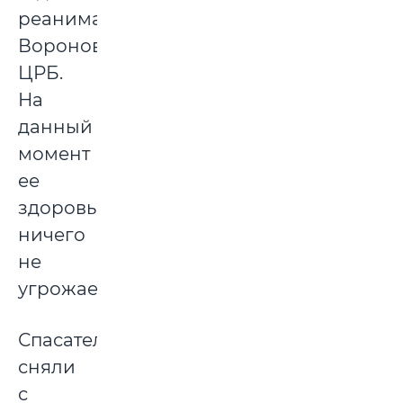
реанимации
Вороновской
ЦРБ.
На
данный
момент
ее
здоровью
ничего
не
угрожает.
Спасатели
сняли
с