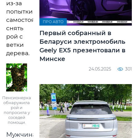
из-за
попытки
самостоятельно
ПРО АВТО
снять
Первый собранный в
рой с
Беларуси электромобиль
ветки
Geely EX5 презентовали в
дерева.
Минске
24.05.2025
301
Пенсионерка
обнаружила
рой и
попросила у
соседей
помощи.
Мужчина