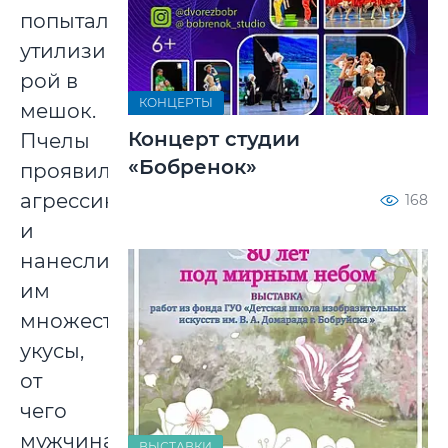
попытались
утилизировать
рой в
КОНЦЕРТЫ
мешок.
Концерт студии
Пчелы
«Бобренок»
проявили
агрессию
168
и
нанесли
им
множественные
укусы,
от
чего
мужчина
ВЫСТАВКИ