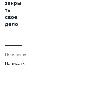
закры
ть
свое
дело
Поделиться:
Написать нам