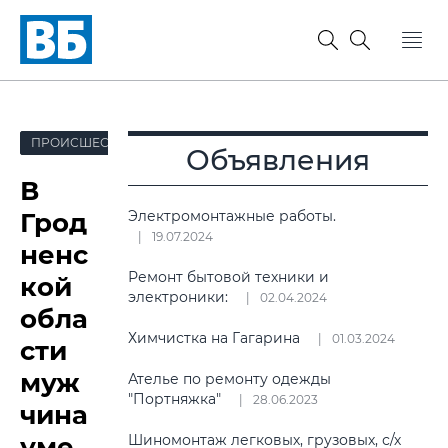
ПРОИСШЕСТВИЯ
Объявления
В
Грод
Электромонтажные работы.
19.07.2024
ненс
Ремонт бытовой техники и
кой
электроники:
02.04.2024
обла
Химчистка на Гагарина
01.03.2024
сти
муж
Ателье по ремонту одежды
"Портняжка"
28.06.2023
чина
уме
Шиномонтаж легковых, грузовых, с/х