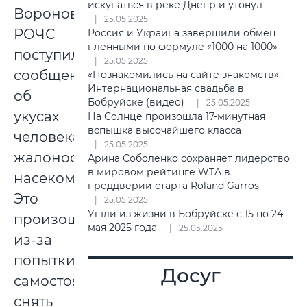
искупаться в реке Днепр и утонул
Вороновский
25.05.2025
РОЧС
Россия и Украина завершили обмен
пленными по формуле «1000 на 1000»
поступило
25.05.2025
сообщение
«Познакомились на сайте знакомств».
Интернациональная свадьба в
об
Бобруйске (видео)
25.05.2025
укусах
На Солнце произошла 17-минутная
вспышка высочайшего класса
человека
25.05.2025
жалоносными
Арина Соболенко сохраняет лидерство
в мировом рейтинге WTA в
насекомыми.
преддверии старта Roland Garros
Это
25.05.2025
Ушли из жизни в Бобруйске с 15 по 24
произошло
мая 2025 года
25.05.2025
из-за
попытки
Досуг
самостоятельно
снять