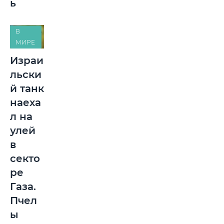
ь
В
МИРЕ
Израи
льски
й танк
наеха
л на
улей
в
секто
ре
Газа.
Пчел
ы