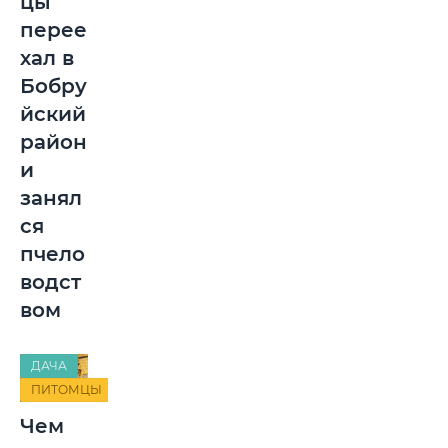
цы
перее
хал в
Бобру
йский
район
и
занял
ся
пчело
водст
вом
ДАЧА
ПИТОМЦЫ
Чем