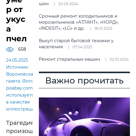
шин
20.03.2024
р от
Срочный ремонт холодильников и
укус
морозильников «АТЛАНТ», «НОРД»,
а
«INDESIT», «LG» и др.
18.01.2023
пчел
Выкуп старой бытовой техники у
населения
07.04.2025
658
Ремонт стиральных машин
02.10.2024
24.05.2025
Источник:
Вороновская
Важно прочитать
газета. Фото
pixabay.com
используется
в качестве
иллюстрации
Трагедия
произошла