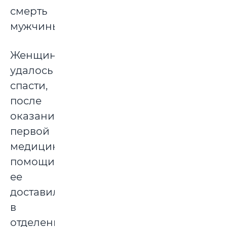
смерть
мужчины.
Женщину
удалось
спасти,
после
оказания
первой
медицинской
помощи
ее
доставили
в
отделение