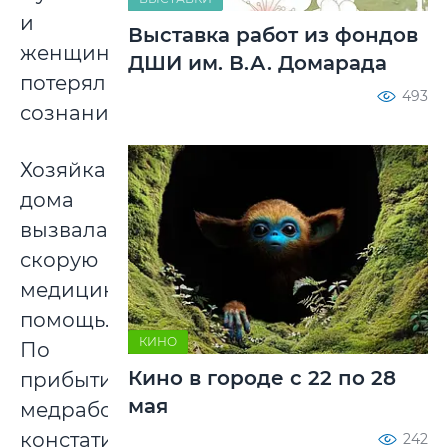
и
Выставка работ из фондов
женщина
ДШИ им. В.А. Домарада
потеряли
493
сознание.
Хозяйка
дома
вызвала
скорую
медицинскую
помощь.
КИНО
По
Кино в городе с 22 по 28
прибытии
мая
медработники
констатировали
242