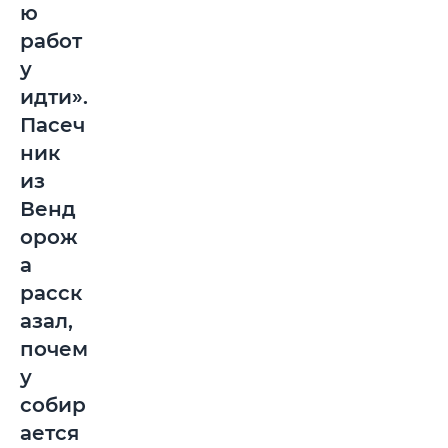
ю
работ
у
идти».
Пасеч
ник
из
Венд
орож
а
расск
азал,
почем
у
собир
ается