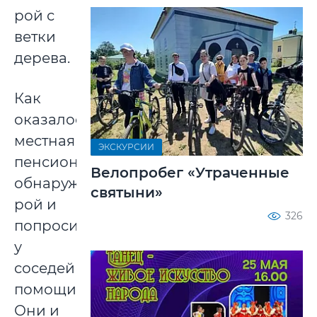
рой с
ветки
дерева.
Как
оказалось,
местная
ЭКСКУРСИИ
пенсионерка
Велопробег «Утраченные
обнаружила
святыни»
рой и
326
попросила
у
соседей
помощи.
Они и