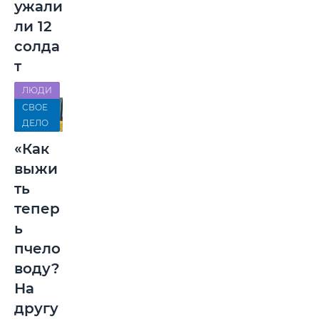
ужали
ли 12
солда
т
ЛЮДИ
СВОЕ
ДЕЛО
«Как
выжи
ть
тепер
ь
пчело
воду?
На
другу