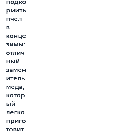
подко
рмить
пчел
в
конце
зимы:
отлич
ный
замен
итель
меда,
котор
ый
легко
приго
товит