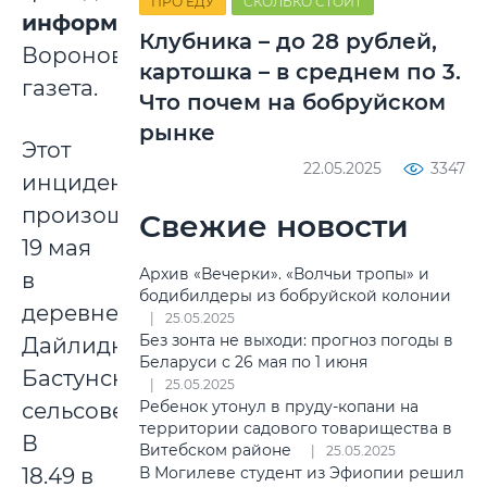
ПРО ЕДУ
СКОЛЬКО СТОИТ
информирует
Клубника – до 28 рублей,
Вороновская
картошка – в среднем по 3.
газета.
Что почем на бобруйском
рынке
Этот
22.05.2025
3347
инцидент
произошел
Свежие новости
19 мая
Архив «Вечерки». «Волчьи тропы» и
в
бодибилдеры из бобруйской колонии
деревне
25.05.2025
Без зонта не выходи: прогноз погоды в
Дайлидки
Беларуси с 26 мая по 1 июня
Бастунского
25.05.2025
Ребенок утонул в пруду-копани на
сельсовета.
территории садового товарищества в
В
Витебском районе
25.05.2025
18.49 в
В Могилеве студент из Эфиопии решил