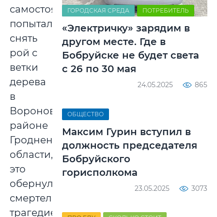
самостоятельно
ГОРОДСКАЯ СРЕДА
ПОТРЕБИТЕЛЬ
попытался
«Электричку» зарядим в
снять
другом месте. Где в
рой с
Бобруйске не будет света
ветки
с 26 по 30 мая
дерева
24.05.2025
865
в
Вороновском
ОБЩЕСТВО
районе
Максим Гурин вступил в
Гродненской
должность председателя
области,
Бобруйского
это
горисполкома
обернулось
23.05.2025
3073
смертельной
трагедией,