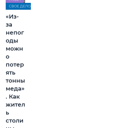
СВОЕ ДЕЛО
«Из-
за
непог
оды
можн
о
потер
ять
тонны
меда»
. Как
жител
ь
столи