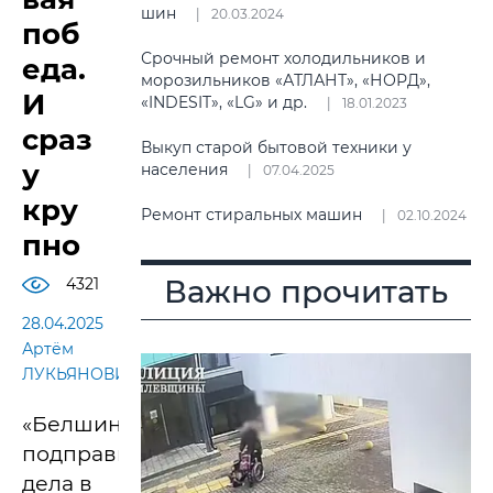
шин
20.03.2024
поб
Срочный ремонт холодильников и
еда.
морозильников «АТЛАНТ», «НОРД»,
И
«INDESIT», «LG» и др.
18.01.2023
сраз
Выкуп старой бытовой техники у
у
населения
07.04.2025
кру
Ремонт стиральных машин
02.10.2024
пно
Важно прочитать
4321
28.04.2025
Артём
ЛУКЬЯНОВИЧ
«Белшина»
подправила
дела в