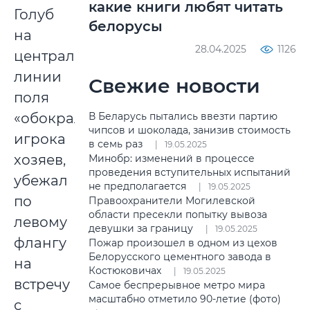
какие книги любят читать
Голуб
белорусы
на
28.04.2025
1126
центральной
линии
Свежие новости
поля
В Беларусь пытались ввезти партию
«обокрал»
чипсов и шоколада, занизив стоимость
игрока
в семь раз
19.05.2025
хозяев,
Минобр: изменений в процессе
проведения вступительных испытаний
убежал
не предполагается
19.05.2025
по
Правоохранители Могилевской
области пресекли попытку вывоза
левому
девушки за границу
19.05.2025
флангу
Пожар произошел в одном из цехов
Белорусского цементного завода в
на
Костюковичах
19.05.2025
встречу
Самое беспрерывное метро мира
масштабно отметило 90-летие (фото)
с