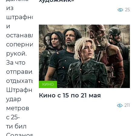
из
25
штрафной
и
останавливать
соперника
рукой.
За что
отправился
отдыхать.
КИНО
Штрафной
Кино с 15 по 21 мая
удар
211
метров
с 25-
ти бил
Соланович,