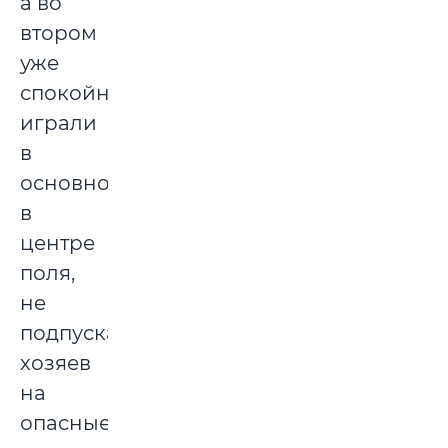
а во
втором
уже
спокойно
играли
в
основном
в
центре
поля,
не
подпуская
хозяев
на
опасные