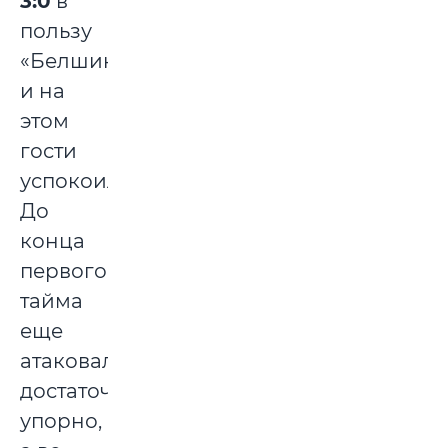
3:0
в
пользу
«Белшины»,
и на
этом
гости
успокоились.
До
конца
первого
тайма
еще
атаковали
достаточно
упорно,