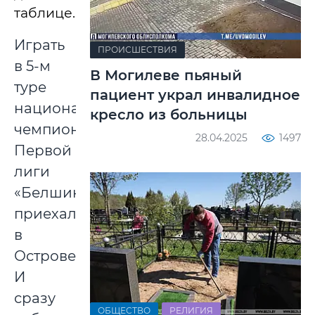
таблице.
Играть
ПРОИСШЕСТВИЯ
в 5-м
В Могилеве пьяный
туре
пациент украл инвалидное
национального
кресло из больницы
чемпионата
28.04.2025
1497
Первой
лиги
«Белшина»
приехала
в
Островец.
И
сразу
ОБЩЕСТВО
РЕЛИГИЯ