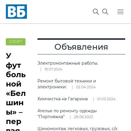
СПОРТ
Объявления
У
фут
Электромонтажные работы.
19.07.2024
боль
Ремонт бытовой техники и
ной
электроники:
02.04.2024
«Бел
Химчистка на Гагарина
01.03.2024
шин
ы» –
Ателье по ремонту одежды
"Портняжка"
28.06.2023
пер
вая
Шиномонтаж легковых, грузовых, с/х