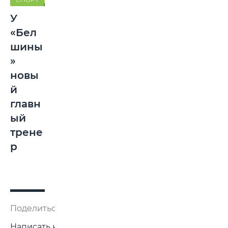
У
«Бел
шины
»
новы
й
главн
ый
трене
р
Поделиться:
Написать нам