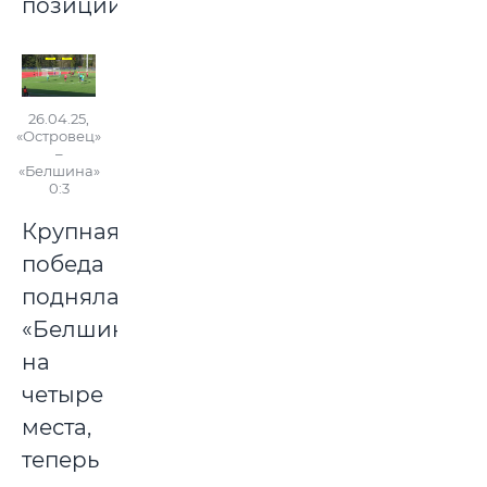
позиции.
26.04.25,
«Островец»
–
«Белшина»
0:3
Крупная
победа
подняла
«Белшину»
на
четыре
места,
теперь