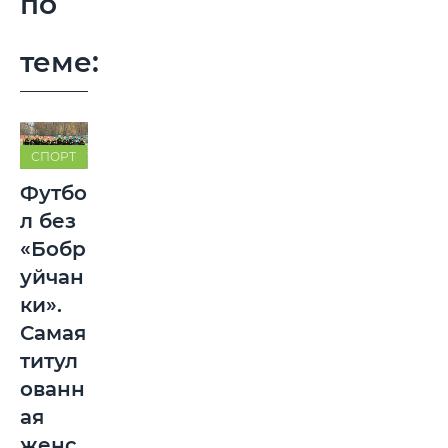
по
теме:
СПОРТ
Футбо
л без
«Бобр
уйчан
ки».
Самая
титул
ованн
ая
женс