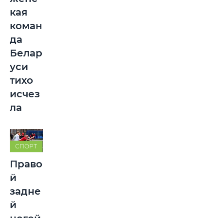
кая
коман
да
Белар
уси
тихо
исчез
ла
СПОРТ
Право
й
задне
й