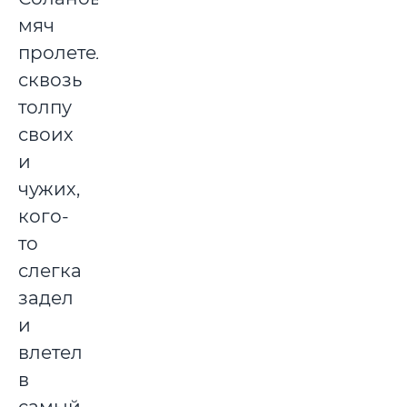
мяч
пролетел
сквозь
толпу
своих
и
чужих,
кого-
то
слегка
задел
и
влетел
в