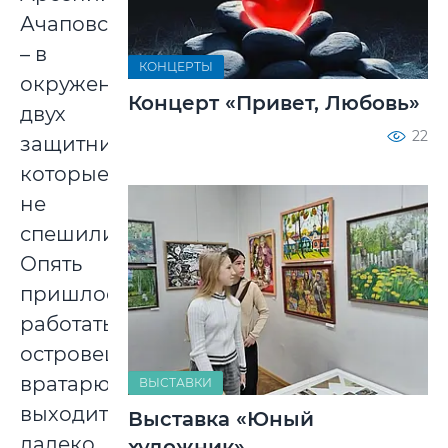
Ачаповский
– в
КОНЦЕРТЫ
окружении
Концерт «Привет, Любовь»
двух
22
защитников,
которые
не
спешили.
Опять
пришлось
работать
островецкому
вратарю,
ВЫСТАВКИ
выходить
Выставка «Юный
далеко
художник»