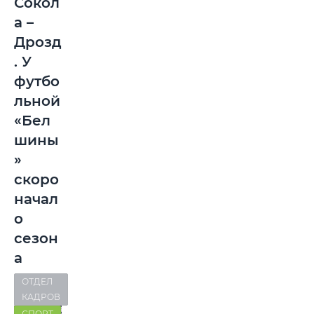
Сокол
а –
Дрозд
. У
футбо
льной
«Бел
шины
»
скоро
начал
о
сезон
а
ОТДЕЛ
КАДРОВ
СПОРТ