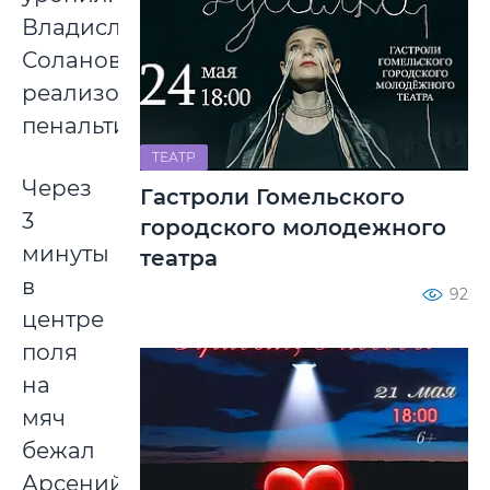
Владислав
Соланович
реализовал
пенальти.
ТЕАТР
Через
Гастроли Гомельского
3
городского молодежного
минуты
театра
в
92
центре
поля
на
мяч
бежал
Арсений