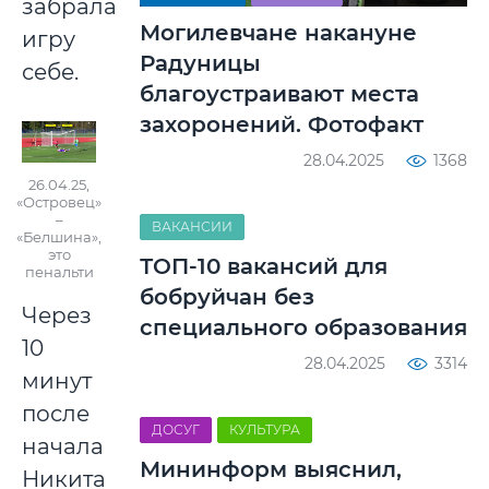
забрала
Могилевчане накануне
игру
Радуницы
себе.
благоустраивают места
захоронений. Фотофакт
28.04.2025
1368
26.04.25,
«Островец»
–
ВАКАНСИИ
«Белшина»,
это
ТОП-10 вакансий для
пенальти
бобруйчан без
Через
специального образования
10
28.04.2025
3314
минут
после
ДОСУГ
КУЛЬТУРА
начала
Мининформ выяснил,
Никита