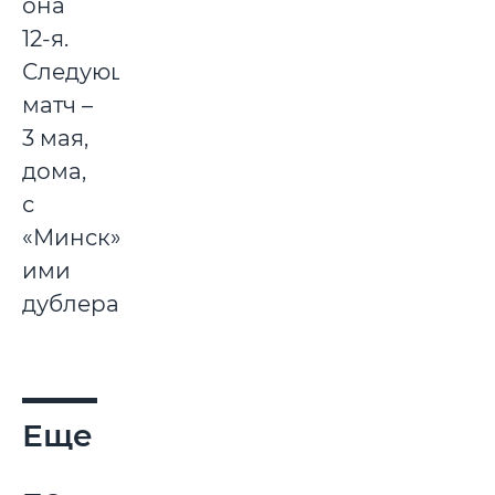
она
12-я.
Следующий
матч –
3 мая,
дома,
с
«Минск»-
ими
дублерами.
Еще