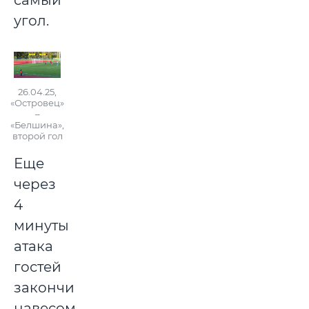
самый
угол.
26.04.25,
«Островец»
–
«Белшина»,
второй гол
Еще
через
4
минуты
атака
гостей
закончилась
навесом