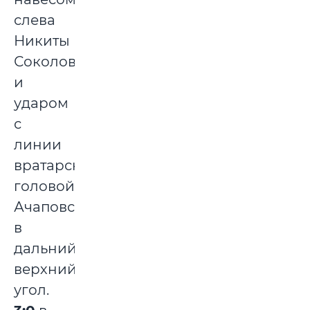
слева
Никиты
Соколовского
и
ударом
с
линии
вратарской
головой
Ачаповского
в
дальний
верхний
угол.