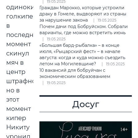
19.05.2025
одиноким
Граждан Марокко, которые устроили
драку в Гомеле, выдворяют из страны
голкипером,
за нарушение закона
19.05.2025
в
Почем дачи под Бобруйском. Собрали
варианты, где можно встретить июнь
последний
19.05.2025
момент
«Большая бард-рыбалка» – в конце
июля, «Рыцарский фест» – в начале
скинул
августа: когда и куда можно съездить
мяч в
летом на Могилевщине?
19.05.2025
10 вакансий для бобруйчан с
центр
экономическим образованием
штрафной,
19.05.2025
но в
этот
Досуг
момент
кипер
Никиту
уронил.