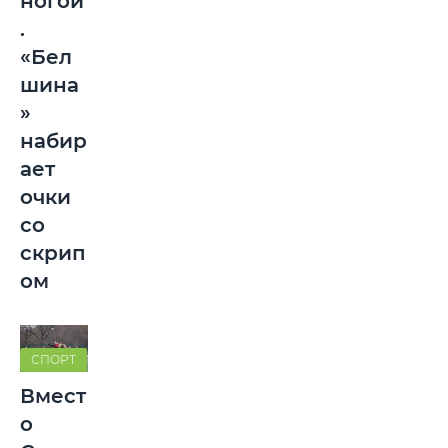
ногой
.
«Бел
шина
»
набир
ает
очки
со
скрип
ом
СПОРТ
Вмест
о