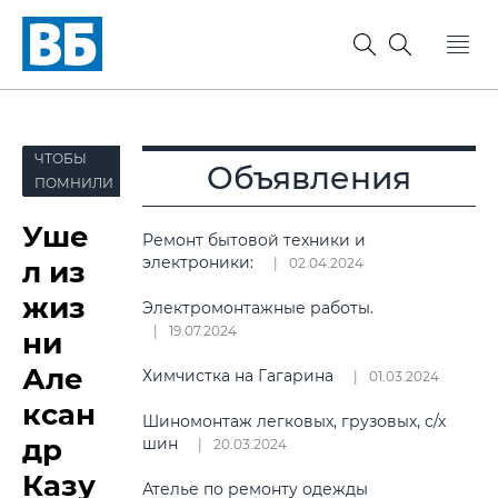
ЧТОБЫ
Объявления
ПОМНИЛИ
Уше
Ремонт бытовой техники и
электроники:
л из
02.04.2024
жиз
Электромонтажные работы.
19.07.2024
ни
Але
Химчистка на Гагарина
01.03.2024
ксан
Шиномонтаж легковых, грузовых, с/х
др
шин
20.03.2024
Казу
Ателье по ремонту одежды