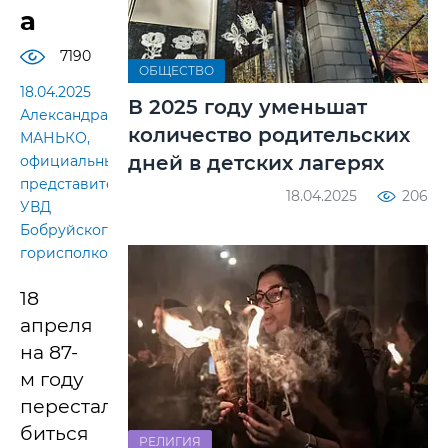
а
7190
ОБЩЕСТВО
18.04.2025
В 2025 году уменьшат
Александра
количество родительских
МАНЬКО,
дней в детских лагерях
официальный
представитель
18.04.2025
206
УВД
Бобруйского
горисполкома
18
апреля
на 87-
м году
перестало
биться
РЕЛИГИЯ