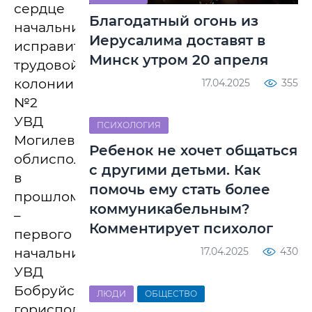
сердце
Благодатный огонь из
начальника
Иерусалима доставят в
исправительно-
Минск утром 20 апреля
трудовой
колонии
17.04.2025
355
№2
УВД
ПСИХОЛОГИЯ
Могилевского
Ребенок не хочет общаться
облисполкома,
с другими детьми. Как
в
помочь ему стать более
прошлом
коммуникабельным?
–
Комментирует психолог
первого
начальника
17.04.2025
430
УВД
Бобруйского
ЛЮДИ
ОБЩЕСТВО
горисполкома,