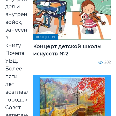
дел и
внутренних
войск,
занесен
в
КОНЦЕРТЫ
книгу
Концерт детской школы
Почета
искусств №2
УВД.
282
Более
пяти
лет
возглавлял
городской
Совет
ветеранов.