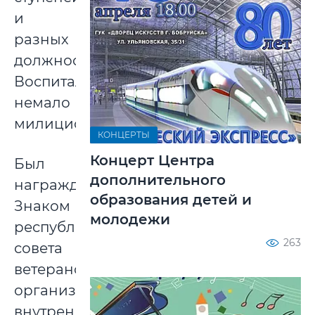
и
разных
должностей.
Воспитал
немало
милиционеров.
КОНЦЕРТЫ
Концерт Центра
Был
дополнительного
награжден
образования детей и
Знаком
молодежи
республиканского
263
совета
ветеранской
организации
внутренних