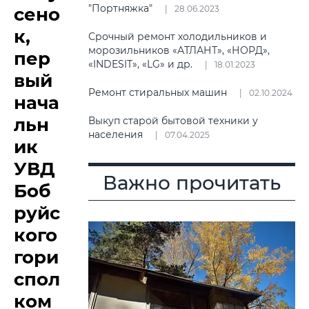
"Портняжка"
сено
28.06.2023
к,
Срочный ремонт холодильников и
морозильников «АТЛАНТ», «НОРД»,
пер
«INDESIT», «LG» и др.
18.01.2023
вый
Ремонт стиральных машин
02.10.2024
нача
льн
Выкуп старой бытовой техники у
населения
07.04.2025
ик
УВД
Важно прочитать
Боб
руйс
кого
гори
спол
ком