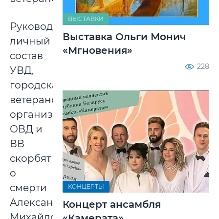
ВЫСТАВКИ
Руководство,
Выставка Ольги Монич
личный
«Мгновения»
состав
228
УВД,
городская
ветеранская
организация
ОВД и
ВВ
скорбят
о
смерти
КОНЦЕРТЫ
Александра
Концерт ансамбля
Михайловича
«Камерата»