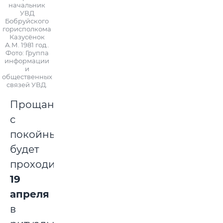
начальник
УВД
Бобруйского
горисполкома
Казусёнок
А.М. 1981 год..
Фото: Группа
информации
и
общественных
связей УВД.
Прощание
с
покойным
будет
проходить
19
апреля
в