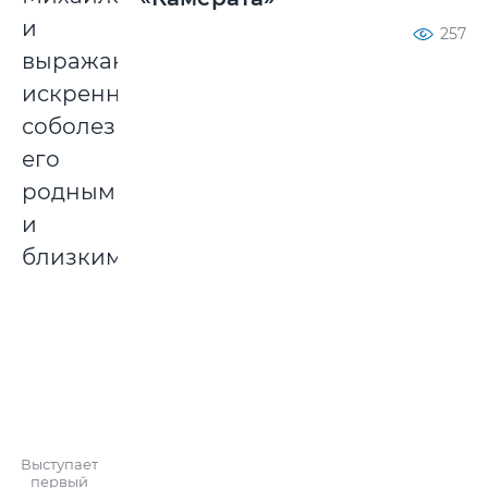
и
257
выражают
искреннее
соболезнование
его
родным
и
близким.
Выступает
первый