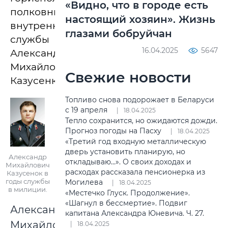
«Видно, что в городе есть
полковника
настоящий хозяин». Жизнь
внутренней
глазами бобруйчан
службы
16.04.2025
5647
Александра
Михайловича
Свежие новости
Казусенка.
Топливо снова подорожает в Беларуси
с 19 апреля
18.04.2025
Тепло сохранится, но ожидаются дожди.
Прогноз погоды на Пасху
18.04.2025
«Третий год входную металлическую
дверь установить планирую, но
Александр
откладываю…». О своих доходах и
Михайлович
расходах рассказала пенсионерка из
Казусенок в
годы службы
Могилева
18.04.2025
в милиции.
«Местечко Глуск. Продолжение».
«Шагнул в бессмертие». Подвиг
Александр
капитана Александра Юневича. Ч. 27.
Михайлович
18.04.2025