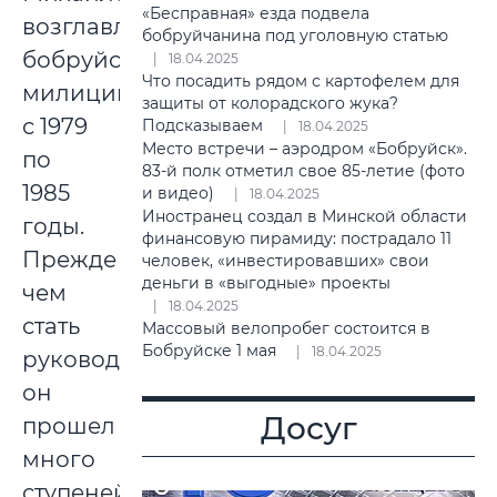
«Бесправная» езда подвела
возглавлял
бобруйчанина под уголовную статью
бобруйскую
18.04.2025
Что посадить рядом с картофелем для
милицию
защиты от колорадского жука?
с 1979
Подсказываем
18.04.2025
Место встречи – аэродром «Бобруйск».
по
83-й полк отметил свое 85-летие (фото
1985
и видео)
18.04.2025
Иностранец создал в Минской области
годы.
финансовую пирамиду: пострадало 11
Прежде
человек, «инвестировавших» свои
деньги в «выгодные» проекты
чем
18.04.2025
стать
Массовый велопробег состоится в
Бобруйске 1 мая
18.04.2025
руководителем,
он
Досуг
прошел
много
ступеней