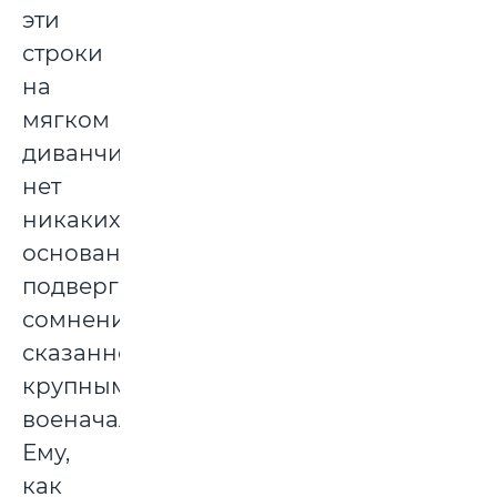
эти
строки
на
мягком
диванчике,
нет
никаких
оснований
подвергать
сомнению
сказанное
крупным
военачальником.
Ему,
как