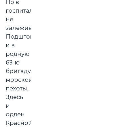
Но в
госпиталях
не
залеживался.
Подштопали
и в
родную
63-ю
бригаду
морской
пехоты.
Здесь
и
орден
Красной