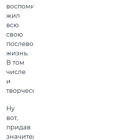
воспоминаниями
жил
всю
свою
послевоенную
жизнь.
В том
числе
и
творческую.
Ну
вот,
придав
значительности