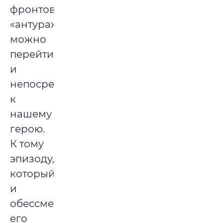
фронтовому
«антуражу»,
можно
перейти
и
непосредственно
к
нашему
герою.
К тому
эпизоду,
который
и
обессмертил
его