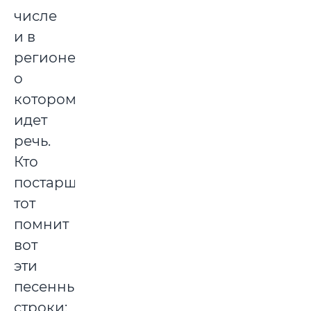
числе
и в
регионе,
о
котором
идет
речь.
Кто
постарше,
тот
помнит
вот
эти
песенные
строки: