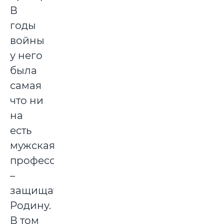
В
годы
войны
у него
была
самая
что ни
на
есть
мужская
профессия
–
защищать
Родину.
В том