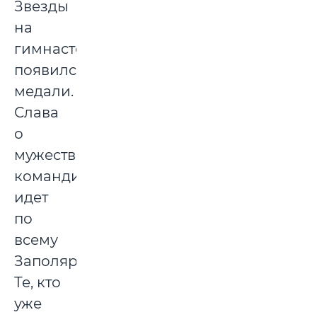
Звезды
на
гимнастерке
появился,
медали.
Слава
о
мужественном
командире
идет
по
всему
Заполярью.
Те, кто
уже