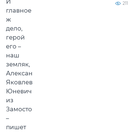
И
211
главное
ж
дело,
герой
его –
наш
земляк,
Александр
Яковлевич
Юневич
из
Замосточья,
–
пишет