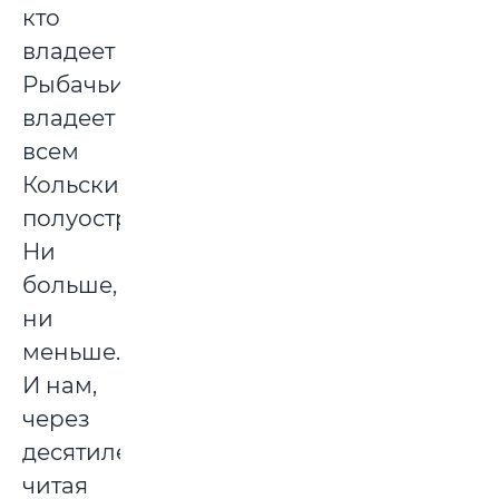
кто
владеет
Рыбачьим,
владеет
всем
Кольским
полуостровом».
Ни
больше,
ни
меньше.
И нам,
через
десятилетия
читая