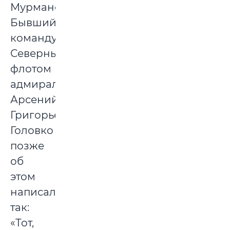
Мурманску.
Бывший
командующий
Северным
флотом
адмирал
Арсений
Григорьевич
Головко
позже
об
этом
написал
так:
«Тот,