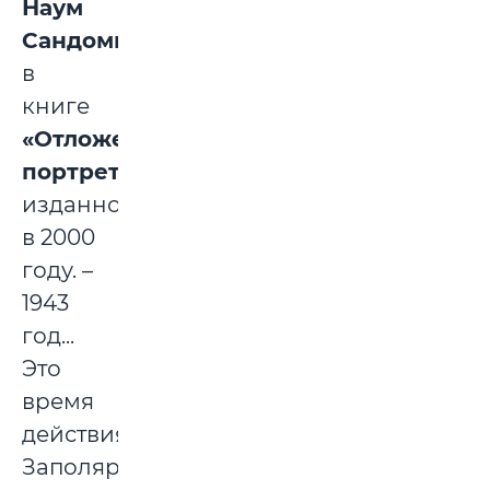
Наум
Сандомирский
в
книге
«Отложенный
портрет»
,
изданной
в 2000
году. –
1943
год...
Это
время
действия.
Заполярье,