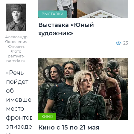
ВЫСТАВКИ
Выставка «Юный
художник»
Александр
Яковлевич
23
Юневич.
Фото
pamyat-
naroda.ru.
«Речь
пойдет
об
имевшем
место
фронтовом
КИНО
эпизоде.
Кино с 15 по 21 мая