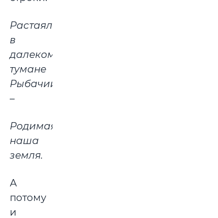
Растаял
в
далеком
тумане
Рыбачий
–
Родимая
наша
земля.
А
потому
и