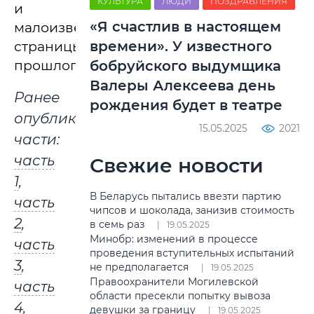
КУЛЬТУРА
ЛЮДИ
ПОЗДРАВЛЕНИЯ
и
«Я счастлив в настоящем
малоизвестные
времени». У известного
страницы
прошлого.
бобруйского выдумщика
Валеры Алексеева день
Ранее
рождения будет в театре
опубликованные
15.05.2025
2021
части:
часть
Свежие новости
1
,
В Беларусь пытались ввезти партию
часть
чипсов и шоколада, занизив стоимость
2
,
в семь раз
19.05.2025
Минобр: изменений в процессе
часть
проведения вступительных испытаний
3
,
не предполагается
19.05.2025
Правоохранители Могилевской
часть
области пресекли попытку вывоза
4
,
девушки за границу
19.05.2025