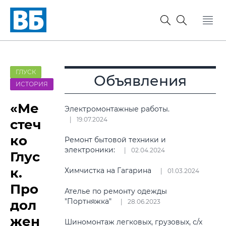
ГЛУСК
Объявления
ИСТОРИЯ
«Ме
Электромонтажные работы.
19.07.2024
стеч
ко
Ремонт бытовой техники и
электроники:
02.04.2024
Глус
к.
Химчистка на Гагарина
01.03.2024
Про
Ателье по ремонту одежды
"Портняжка"
дол
28.06.2023
жен
Шиномонтаж легковых, грузовых, с/х