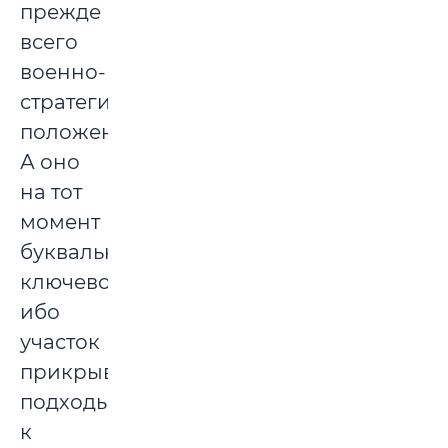
прежде
всего
военно-
стратегическим
положением.
А оно
на тот
момент
буквально
ключевое,
ибо
участок
прикрывает
подходы
к