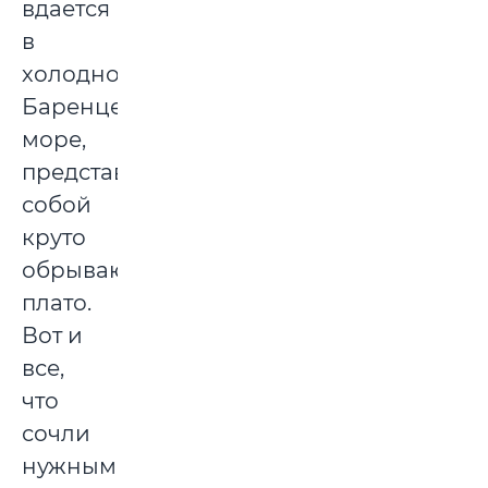
вдается
в
холодное
Баренцево
море,
представляя
собой
круто
обрывающееся
плато.
Вот и
все,
что
сочли
нужным