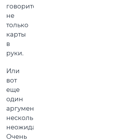
говорится,
не
только
карты
в
руки.
Или
вот
еще
один
аргумент,
несколько
неожиданный.
Очень