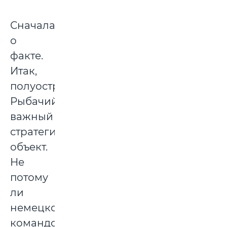
Сначала
о
факте.
Итак,
полуостров
Рыбачий
важный
стратегический
объект.
Не
потому
ли
немецкое
командование