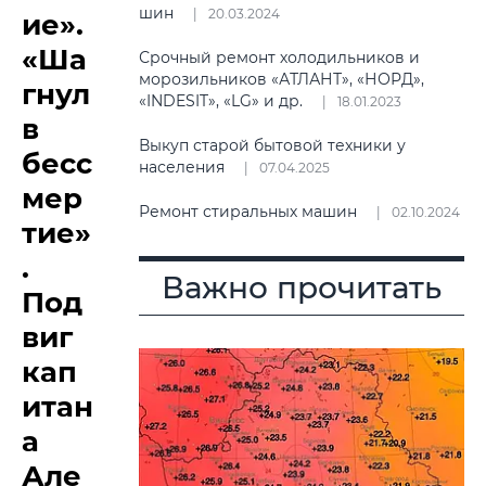
шин
20.03.2024
ие».
«Ша
Срочный ремонт холодильников и
морозильников «АТЛАНТ», «НОРД»,
гнул
«INDESIT», «LG» и др.
18.01.2023
в
Выкуп старой бытовой техники у
бесс
населения
07.04.2025
мер
Ремонт стиральных машин
02.10.2024
тие»
.
Важно прочитать
Под
виг
кап
итан
а
Але