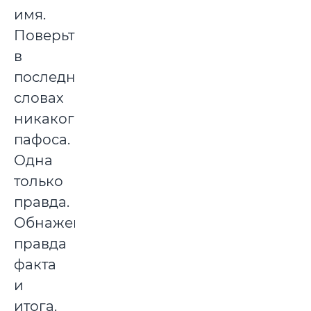
имя.
Поверьте,
в
последних
словах
никакого
пафоса.
Одна
только
правда.
Обнаженная
правда
факта
и
итога.