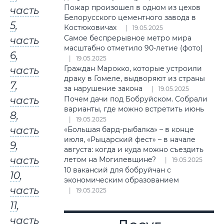
Пожар произошел в одном из цехов
часть
Белорусского цементного завода в
5
,
Костюковичах
19.05.2025
Самое беспрерывное метро мира
часть
масштабно отметило 90-летие (фото)
6
,
19.05.2025
Граждан Марокко, которые устроили
часть
драку в Гомеле, выдворяют из страны
7
,
за нарушение закона
19.05.2025
часть
Почем дачи под Бобруйском. Собрали
варианты, где можно встретить июнь
8
,
19.05.2025
часть
«Большая бард-рыбалка» – в конце
июля, «Рыцарский фест» – в начале
9
,
августа: когда и куда можно съездить
часть
летом на Могилевщине?
19.05.2025
10 вакансий для бобруйчан с
10
,
экономическим образованием
часть
19.05.2025
11
,
часть