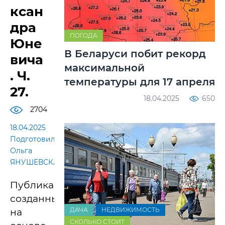
ксан
дра
ПОГОДА
Юне
В Беларуси побит рекорд
вича
максимальной
. Ч.
температуры для 17 апреля
27.
18.04.2025
650
2704
18.04.2025
Подготовила
Ольга
ЯНУШЕВСКАЯ
Публикации,
созданные
ДАЧА
НЕДВИЖИМОСТЬ
на
СКОЛЬКО СТОИТ