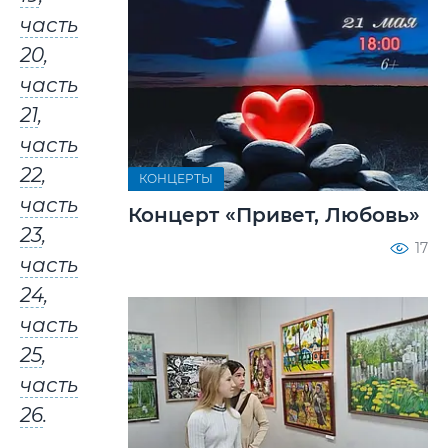
часть
20
,
часть
21
,
часть
22
,
КОНЦЕРТЫ
часть
Концерт «Привет, Любовь»
23
,
17
часть
24
,
часть
25
,
часть
26
.