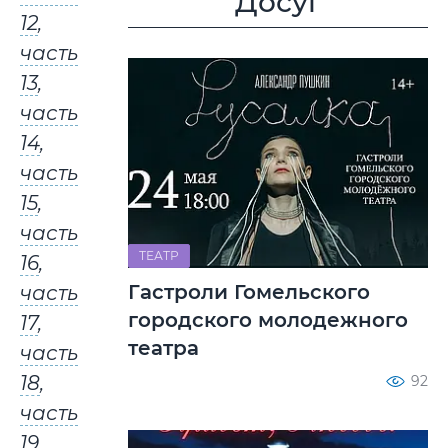
Досуг
12
,
часть
13
,
часть
14
,
часть
15
,
часть
ТЕАТР
16
,
Гастроли Гомельского
часть
городского молодежного
17
,
театра
часть
18
,
92
часть
19
,