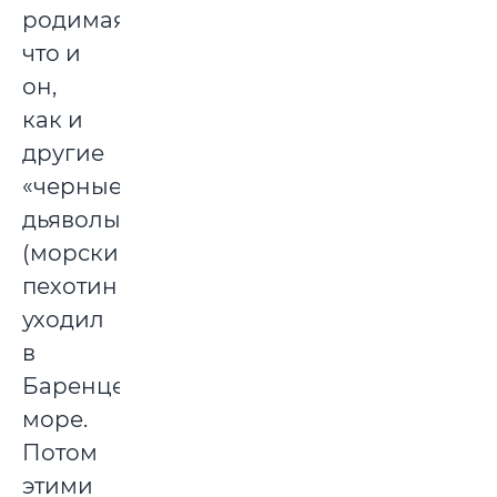
родимая,
что и
он,
как и
другие
«черные
дьяволы»
(морские
пехотинцы),
уходил
в
Баренцево
море.
Потом
этими