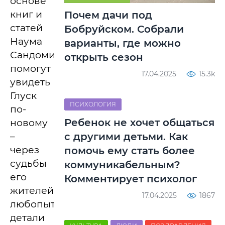
основе
книг и
Почем дачи под
статей
Бобруйском. Собрали
Наума
варианты, где можно
Сандомирского,
открыть сезон
помогут
17.04.2025
15.3k
увидеть
Глуск
ПСИХОЛОГИЯ
по-
Ребенок не хочет общаться
новому
–
с другими детьми. Как
через
помочь ему стать более
судьбы
коммуникабельным?
его
Комментирует психолог
жителей,
17.04.2025
1867
любопытные
детали