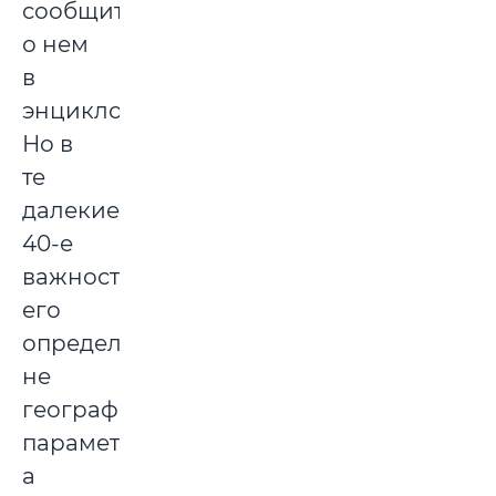
сообщить
о нем
в
энциклопедии.
Но в
те
далекие
40-е
важность
его
определялась
не
географическими
параметрами,
а