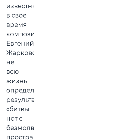
известный
в свое
время
композитор
Евгений
Жарковский
не
всю
жизнь
определял
результат
«битвы
нот с
безмолвностью
пространства».