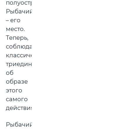
полуостров
Рыбачий
– его
место.
Теперь,
соблюдая
классическое
триединство,
об
образе
этого
самого
действия.
Рыбачий