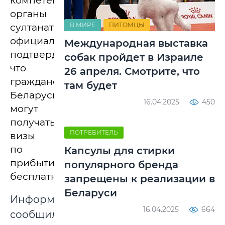
компетентные
органы
В МИРЕ
ПИТОМЦЫ
султаната
официально
Международная выставка
подтвердили,
собак пройдет в Израиле
что
26 апреля. Смотрите, что
граждане
там будет
Беларуси
16.04.2025
450
могут
получать
ПОТРЕБИТЕЛЬ
визы
по
Капсулы для стирки
прибытии
популярного бренда
бесплатно.
запрещены к реализации в
Беларуси
Информацию
16.04.2025
664
сообщили