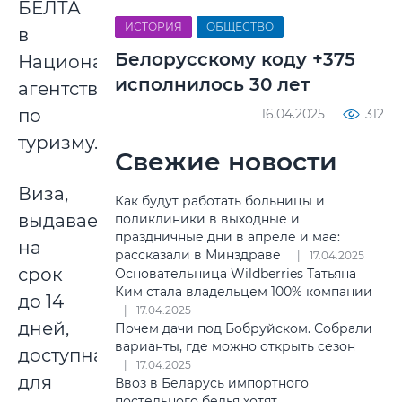
БЕЛТА
ИСТОРИЯ
ОБЩЕСТВО
в
Белорусскому коду +375
Национальном
исполнилось 30 лет
агентстве
по
16.04.2025
312
туризму.
Свежие новости
Виза,
Как будут работать больницы и
выдаваемая
поликлиники в выходные и
праздничные дни в апреле и мае:
на
рассказали в Минздраве
17.04.2025
срок
Основательница Wildberries Татьяна
Ким стала владельцем 100% компании
до 14
17.04.2025
дней,
Почем дачи под Бобруйском. Собрали
варианты, где можно открыть сезон
доступна
17.04.2025
для
Ввоз в Беларусь импортного
постельного белья хотят