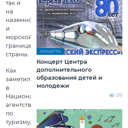
так и
на
наземной
и
морской
границе
КОНЦЕРТЫ
страны.
Концерт Центра
дополнительного
Как
образования детей и
заметили
молодежи
в
215
Национальном
агентстве
по
туризму,