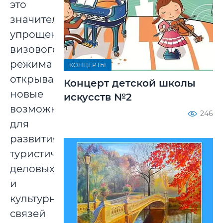
это
значительное
упрощение
визового
режима
КОНЦЕРТЫ
открывает
Концерт детской школы
новые
искусств №2
возможности
246
для
развития
туристических,
деловых
и
культурных
связей