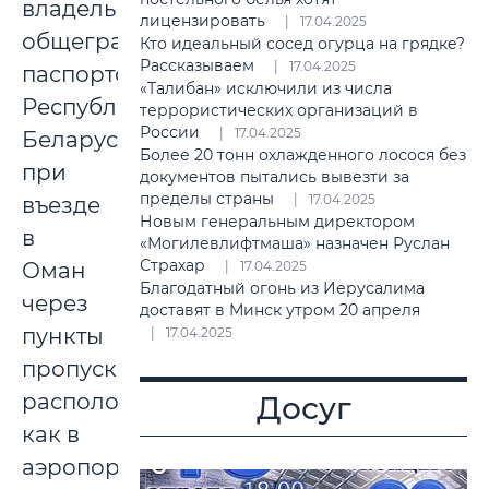
владельцев
лицензировать
17.04.2025
общегражданских
Кто идеальный сосед огурца на грядке?
Рассказываем
17.04.2025
паспортов
«Талибан» исключили из числа
Республики
террористических организаций в
России
17.04.2025
Беларусь
Более 20 тонн охлажденного лосося без
при
документов пытались вывезти за
пределы страны
17.04.2025
въезде
Новым генеральным директором
в
«Могилевлифтмаша» назначен Руслан
Страхар
Оман
17.04.2025
Благодатный огонь из Иерусалима
через
доставят в Минск утром 20 апреля
пункты
17.04.2025
пропуска,
расположенные
Досуг
как в
аэропортах,