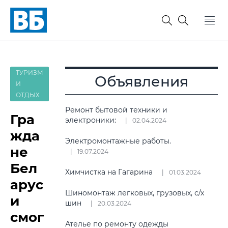
ТУРИЗМ
Объявления
И
ОТДЫХ
Ремонт бытовой техники и
Гра
электроники:
02.04.2024
жда
Электромонтажные работы.
не
19.07.2024
Бел
Химчистка на Гагарина
01.03.2024
арус
Шиномонтаж легковых, грузовых, с/х
и
шин
20.03.2024
смог
Ателье по ремонту одежды