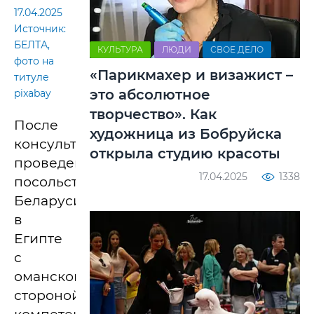
17.04.2025
Источник:
БЕЛТА,
КУЛЬТУРА
ЛЮДИ
СВОЕ ДЕЛО
фото на
«Парикмахер и визажист –
титуле
это абсолютное
pixabay
творчество». Как
После
художница из Бобруйска
консультаций,
открыла студию красоты
проведенных
17.04.2025
1338
посольством
Беларуси
в
Египте
с
оманской
стороной,