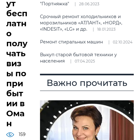
ут
"Портняжка"
28.06.2023
бесп
Срочный ремонт холодильников и
латн
морозильников «АТЛАНТ», «НОРД»,
«INDESIT», «LG» и др.
18.01.2023
о
полу
Ремонт стиральных машин
02.10.2024
чать
Выкуп старой бытовой техники у
населения
виз
07.04.2025
ы по
Важно прочитать
при
быт
ии в
Ома
н
159