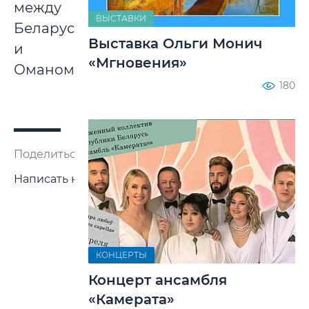
между
ВЫСТАВКИ
Беларусью
Выставка Ольги Монич
и
«Мгновения»
Оманом.
180
Поделиться:
Написать нам
КОНЦЕРТЫ
Концерт ансамбля
«Камерата»