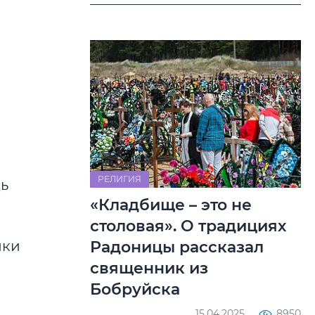
РЕЛИГИЯ
щь
«Кладбище – это не
столовая». О традициях
Радоницы рассказал
ики
священник из
Бобруйска
15.04.2025
8950