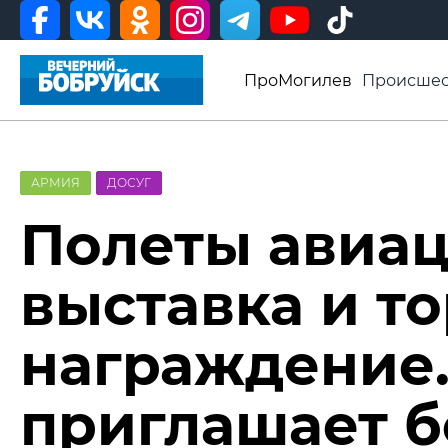
ПроМогилев
Происшес
История
Афиша
Св
Видео ВБ
АРМИЯ
ДОСУГ
Полеты авиац
выставка и т
награждение.
приглашает б