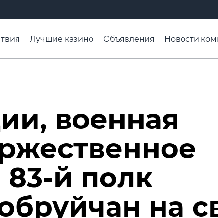
твия
Лучшие казино
Объявления
Новости ком
адьба недели
Чтобы помнили
Организации
Ра
ии, военная
оржественное
 83-й полк
обруйчан на с