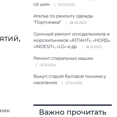
с/х шин
20.03.2024
Ателье по ремонту одежды
"Портняжка"
28.06.2023
Срочный ремонт холодильников и
ятий,
морозильников «АТЛАНТ», «НОРД»,
«INDESIT», «LG» и др.
18.01.2023
Ремонт стиральных машин
02.10.2024
Выкуп старой бытовой техники у
населения
07.04.2025
дник
Важно прочитать