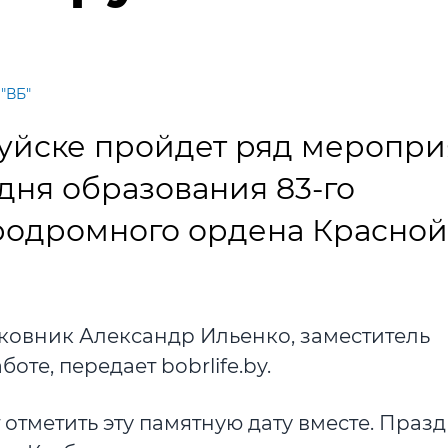
 "ВБ"
руйске пройдет ряд меропри
дня образования 83-го
родромного ордена Красной
ковник Александр Ильенко, заместитель
те, передает bobrlife.by.
отметить эту памятную дату вместе. Праз