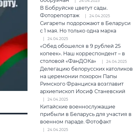
бобруйчан
24.04.2025
В Бобруйске цветут сады.
Фоторепортаж
24.04.2025
Сигареты подорожают в Беларуси
с 1 мая. Но только одна марка
24.04.2025
«Обед обошелся в 9 рублей 25
копеек». Наш корреспондент – в
столовой «ФанДОКа»
24.04.2025
Делегацию белорусских католиков
на церемонии похорон Папы
Римского Франциска возглавит
архиепископ Иосиф Станевский
24.04.2025
Китайские военнослужащие
прибыли в Беларусь для участия в
военном параде. Фотофакт
24.04.2025