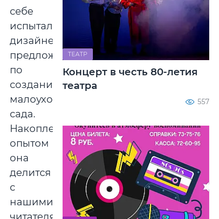
себе
испытала
дизайнерские
предложения
ТЕАТР
по
Концерт в честь 80-летия
созданию
театра
малоуходного
557
сада.
Накопленным
опытом
она
делится
с
нашими
читателями.