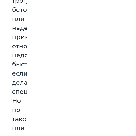
тротуарная
бетонная
плитка:
надежно,
привычно,
относительно
недорого,
быстро,
если
делает
специалист.
Но
по
такой
плитке