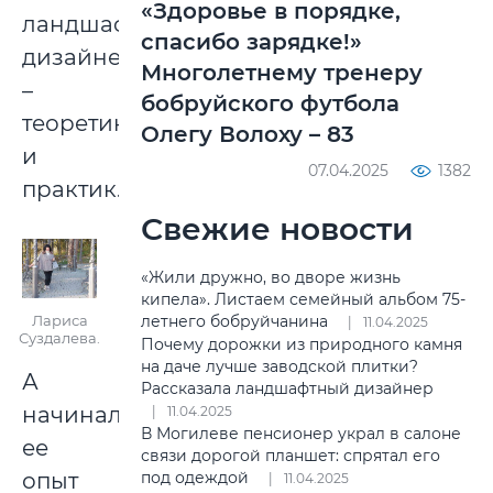
«Здоровье в порядке,
ландшафтный
спасибо зарядке!»
дизайнер
Многолетнему тренеру
–
бобруйского футбола
теоретик
Олегу Волоху – 83
и
07.04.2025
1382
практик.
Свежие новости
«Жили дружно, во дворе жизнь
кипела». Листаем семейный альбом 75-
летнего бобруйчанина
Лариса
11.04.2025
Суздалева.
Почему дорожки из природного камня
на даче лучше заводской плитки?
А
Рассказала ландшафтный дизайнер
начинался
11.04.2025
В Могилеве пенсионер украл в салоне
ее
связи дорогой планшет: спрятал его
под одеждой
опыт
11.04.2025