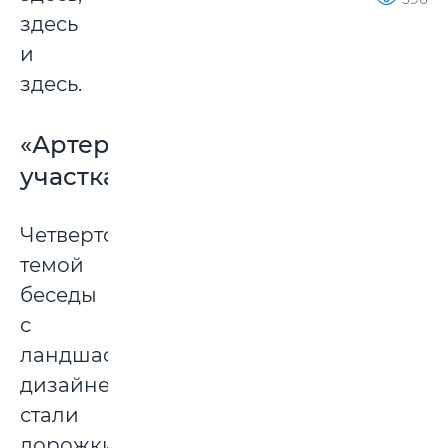
здесь
и
здесь.
«Артерии»
участка
Четвертой
темой
беседы
с
ландшафтным
дизайнером
стали
дорожки