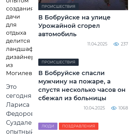
опытом
ПРОИСШЕСТВИЯ
создания
дачи
В Бобруйске на улице
для
Урожайной сгорел
отдыха
автомобиль
делится
11.04.2025
237
ландшафтный
дизайнер
ПРОИСШЕСТВИЯ
из
В Бобруйске спасли
Могилева.
мужчину на пожаре, а
Это
спустя несколько часов он
сегодня
сбежал из больницы
Лариса
10.04.2025
1068
Федоровна
Суздалева
ЛЮДИ
ПОЗДРАВЛЕНИЯ
опытный