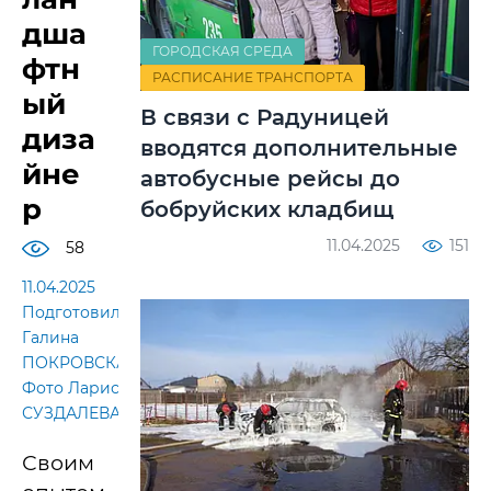
дша
ГОРОДСКАЯ СРЕДА
фтн
РАСПИСАНИЕ ТРАНСПОРТА
ый
В связи с Радуницей
диза
вводятся дополнительные
йне
автобусные рейсы до
р
бобруйских кладбищ
11.04.2025
151
58
11.04.2025
Подготовила
Галина
ПОКРОВСКАЯ.
Фото Лариса
СУЗДАЛЕВА
Своим