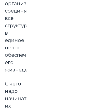
организме,
соединяют
все
структуры
в
единое
целое,
обеспечивая
его
жизнедеятельность.
С чего
надо
начинать
их