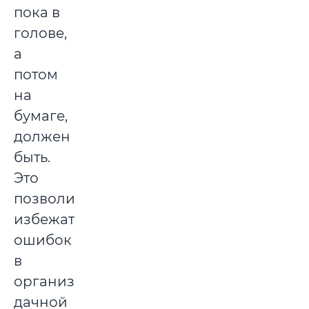
пока в
голове,
а
потом
на
бумаге,
должен
быть.
Это
позволит
избежать
ошибок
в
организации
дачной