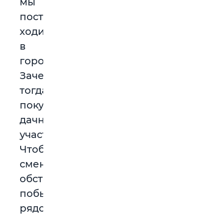
мы
постоянно
ходим
в
городе.
Зачем
тогда
покупали
дачный
участок?
Чтобы
сменить
обстановку,
побыть
рядом