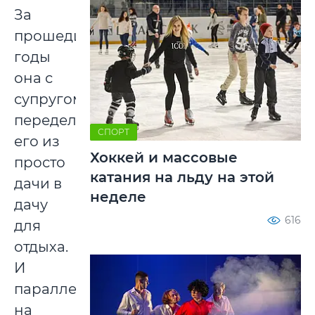
За
прошедшие
годы
она с
супругом
переделала
СПОРТ
его из
Хоккей и массовые
просто
катания на льду на этой
дачи в
неделе
дачу
616
для
отдыха.
И
параллельно
на