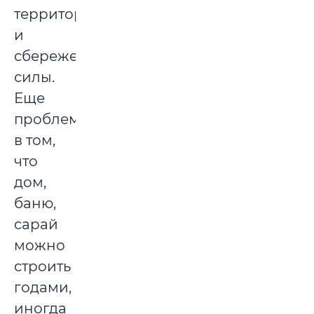
территории
и
сбережет
силы.
Еще
проблема
в том,
что
дом,
баню,
сарай
можно
строить
годами,
иногда