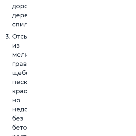
дорожку
деревянных
спилов.
Отсыпка
из
мелкого
гравия,
щебенки,
песка:
красиво,
но
недолговечно
без
бетонного