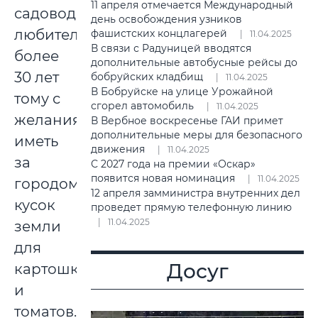
11 апреля отмечается Международный
садовода-
день освобождения узников
любителя
фашистских концлагерей
11.04.2025
В связи с Радуницей вводятся
более
дополнительные автобусные рейсы до
30 лет
бобруйских кладбищ
11.04.2025
В Бобруйске на улице Урожайной
тому с
сгорел автомобиль
11.04.2025
желания
В Вербное воскресенье ГАИ примет
дополнительные меры для безопасного
иметь
движения
11.04.2025
за
С 2027 года на премии «Оскар»
появится новая номинация
11.04.2025
городом
12 апреля замминистра внутренних дел
кусок
проведет прямую телефонную линию
11.04.2025
земли
для
Досуг
картошки
и
томатов.