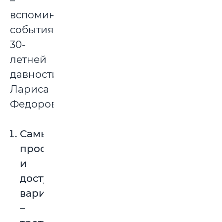
–
вспоминает
события
30-
летней
давности
Лариса
Федоровна.
Самый
простой
и
доступный
вариант
–