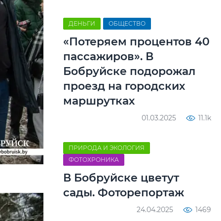
ДЕНЬГИ
ОБЩЕСТВО
«Потеряем процентов 40
пассажиров». В
Бобруйске подорожал
проезд на городских
маршрутках
01.03.2025
11.1k
ПРИРОДА И ЭКОЛОГИЯ
ФОТОХРОНИКА
В Бобруйске цветут
сады. Фоторепортаж
24.04.2025
1469