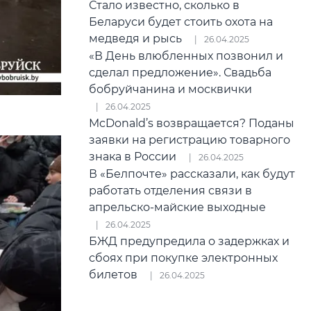
Стало известно, сколько в
Беларуси будет стоить охота на
медведя и рысь
26.04.2025
«В День влюбленных позвонил и
сделал предложение». Свадьба
бобруйчанина и москвички
26.04.2025
McDonald’s возвращается? Поданы
заявки на регистрацию товарного
знака в России
26.04.2025
В «Белпочте» рассказали, как будут
работать отделения связи в
апрельско-майские выходные
26.04.2025
БЖД предупредила о задержках и
сбоях при покупке электронных
билетов
26.04.2025