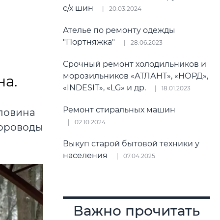
с/х шин
20.03.2024
Ателье по ремонту одежды
"Портняжка"
28.06.2023
Срочный ремонт холодильников и
морозильников «АТЛАНТ», «НОРД»,
а.
«INDESIT», «LG» и др.
18.01.2023
Ремонт стиральных машин
оловина
02.10.2024
хороводы
Выкуп старой бытовой техники у
населения
07.04.2025
Важно прочитать