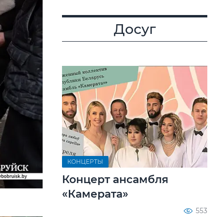
Досуг
КОНЦЕРТЫ
Концерт ансамбля
«Камерата»
553