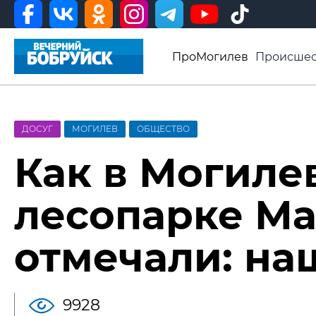
ПроМогилев
Происшес
История
Афиша
Св
Видео ВБ
ДОСУГ
МОГИЛЕВ
ОБЩЕСТВО
Как в Могиле
лесопарке М
отмечали: на
9928