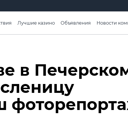
твия
Лучшие казино
Объявления
Новости ком
адьба недели
Чтобы помнили
Организации
Ра
ве в Печерско
асленицу
ш фоторепорт