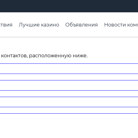
твия
Лучшие казино
Объявления
Новости ком
адьба недели
Чтобы помнили
Организации
Ра
 контактов, расположенную ниже.