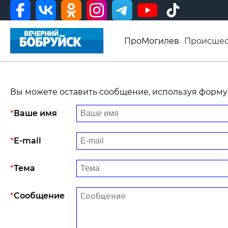
ПроМогилев
Происшес
История
Афиша
Св
Видео ВБ
Вы можете оставить сообщение, используя форму
Ваше имя
E-mail
Тема
Сообщение