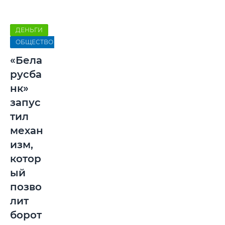
ДЕНЬГИ
ОБЩЕСТВО
«Бела
русба
нк»
запус
тил
механ
изм,
котор
ый
позво
лит
борот