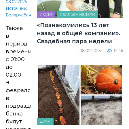
08.02.2025
Источник:
ЛЮДИ
СВАДЬБА НЕДЕЛИ
Беларусбанк
«Познакомились 13 лет
Также
назад в общей компании».
в
Свадебная пара недели
период
08.02.2025
12.4k
времени
с 01:00
до
02:00
9
февраля
в
подразделениях
банка
будут
ДАЧА