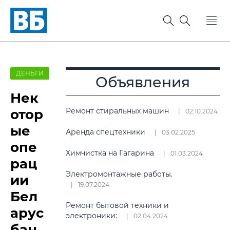
ДЕНЬГИ
Объявления
Нек
отор
Ремонт стиральных машин
02.10.2024
ые
Аренда спецтехники
03.02.2025
опе
Химчистка на Гагарина
01.03.2024
рац
Электромонтажные работы.
ии
19.07.2024
Бел
Ремонт бытовой техники и
арус
электроники:
02.04.2024
бан