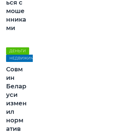
ься с
моше
нника
ми
ДЕНЬГИ
НЕДВИЖИМОСТЬ
Совм
ин
Белар
уси
измен
ил
норм
атив