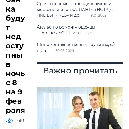
Срочный ремонт холодильников и
ка
морозильников «АТЛАНТ», «НОРД»,
«INDESIT», «LG» и др.
18.01.2023
буду
т
Ателье по ремонту одежды
"Портняжка"
28.06.2023
нед
осту
Шиномонтаж легковых, грузовых, с/х
шин
20.03.2024
пны
в
Важно прочитать
ночь
с 8
на 9
фев
раля
610