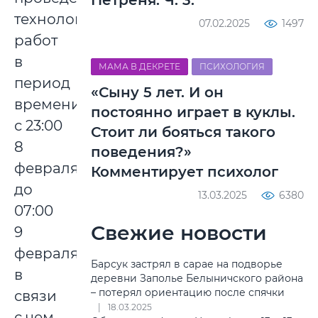
Петреня. Ч. 3.
технологических
07.02.2025
1497
работ
в
МАМА В ДЕКРЕТЕ
ПСИХОЛОГИЯ
период
«Сыну 5 лет. И он
времени
постоянно играет в куклы.
с 23:00
Стоит ли бояться такого
8
поведения?»
февраля
Комментирует психолог
до
13.03.2025
6380
07:00
Свежие новости
9
февраля,
Барсук застрял в сарае на подворье
в
деревни Заполье Белыничского района
– потерял ориентацию после спячки
связи
18.03.2025
с чем