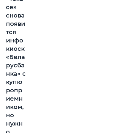
се»
снова
появи
тся
инфо
киоск
«Бела
русба
нка» с
купю
ропр
иемн
иком,
но
нужн
о