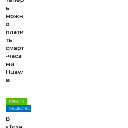
тепер
ь
можн
о
плати
ть
смарт
-часа
ми
Huaw
ei
ДЕНЬГИ
ОБЩЕСТВО
В
«Теха