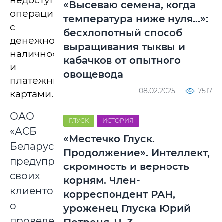
недоступны
«Высеваю семена, когда
операции
температура ниже нуля…»:
с
бесхлопотный способ
денежной
выращивания тыквы и
наличностью
кабачков от опытного
и
овощевода
платежными
08.02.2025
7517
картами.
ОАО
ГЛУСК
ИСТОРИЯ
«АСБ
«Местечко Глуск.
Беларусбанк»
Продолжение». Интеллект,
предупредил
скромность и верность
своих
корням. Член-
клиентов
корреспондент РАН,
о
уроженец Глуска Юрий
проведения