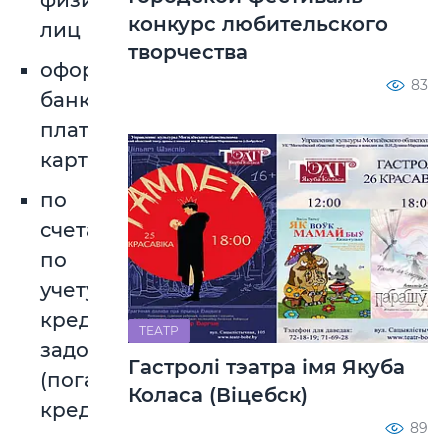
физических
конкурс любительского
лиц
творчества
оформление
83
банковских
платежных
карточек
по
счетам
по
учету
кредитной
ТЕАТР
задолженности
Гастролі тэатра імя Якуба
(погашение
Коласа (Віцебск)
кредитов)
89