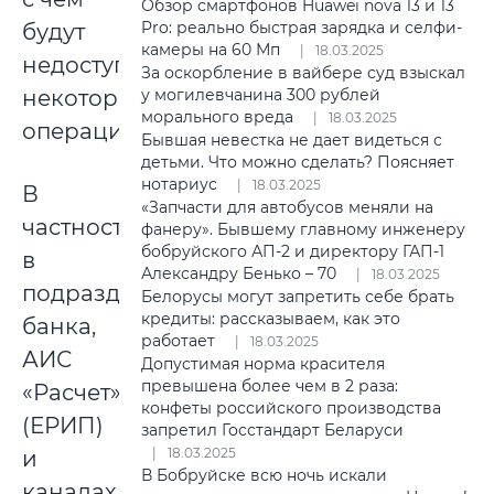
Обзор смартфонов Huawei nova 13 и 13
Pro: реально быстрая зарядка и селфи-
будут
камеры на 60 Мп
18.03.2025
недоступны
За оскорбление в вайбере суд взыскал
некоторые
у могилевчанина 300 рублей
морального вреда
18.03.2025
операции.
Бывшая невестка не дает видеться с
детьми. Что можно сделать? Поясняет
нотариус
18.03.2025
В
«Запчасти для автобусов меняли на
частности,
фанеру». Бывшему главному инженеру
бобруйского АП-2 и директору ГАП-1
в
Александру Бенько – 70
18.03.2025
подразделениях
Белорусы могут запретить себе брать
кредиты: рассказываем, как это
банка,
работает
18.03.2025
АИС
Допустимая норма красителя
превышена более чем в 2 раза:
«Расчет»
конфеты российского производства
(ЕРИП)
запретил Госстандарт Беларуси
18.03.2025
и
В Бобруйске всю ночь искали
каналах