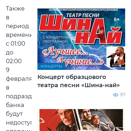
Также
в
период
времени
с 01:00
до
02:00
КОНЦЕРТЫ
9
Концерт образцового
февраля
театра песни «Шина-най»
в
97
подразделениях
банка
будут
недоступны