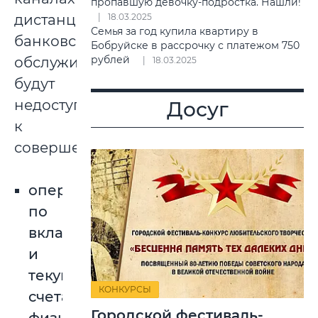
пропавшую девочку-подростка. Нашли!
дистанционного
18.03.2025
Семья за год купила квартиру в
банковского
Бобруйске в рассрочку с платежом 750
рублей
обслуживания
18.03.2025
будут
недоступны
Досуг
к
совершению:
операции
по
вкладным
и
текущим
КОНКУРСЫ
счетам
Городской фестиваль-