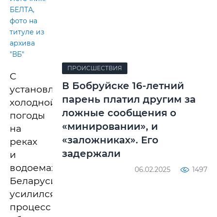
БЕЛТА,
фото на
титуле из
архива
"ВБ"
ПРОИСШЕСТВИЯ
С
В Бобруйске 16-летний
установлением
парень платил другим за
холодной
ложные сообщения о
погоды
«минировании», и
на
«заложниках». Его
реках
задержали
и
водоемах
06.02.2025
1497
Беларуси
усилился
процесс