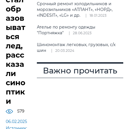
Срочный ремонт холодильников и
обр
морозильников «АТЛАНТ», «НОРД»,
«INDESIT», «LG» и др.
18.01.2023
азов
ыват
Ателье по ремонту одежды
"Портняжка"
28.06.2023
ься
лед,
Шиномонтаж легковых, грузовых, с/х
шин
20.03.2024
расс
каза
Важно прочитать
ли
сино
птик
и
579
06.02.2025
Источник: