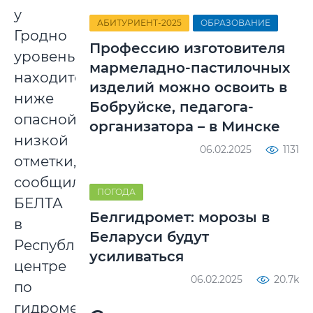
у
АБИТУРИЕНТ-2025
ОБРАЗОВАНИЕ
Гродно
Профессию изготовителя
уровень
мармеладно-пастилочных
находится
изделий можно освоить в
ниже
Бобруйске, педагога-
опасной
организатора – в Минске
низкой
06.02.2025
1131
отметки,
сообщили
ПОГОДА
БЕЛТА
Белгидромет: морозы в
в
Беларуси будут
Республиканском
усиливаться
центре
06.02.2025
20.7k
по
гидрометеорологии,