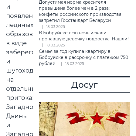
Допустимая норма красителя
и
превышена более чем в 2 раза:
конфеты российского производства
появление
запретил Госстандарт Беларуси
ледяных
18.03.2025
В Бобруйске всю ночь искали
образований
пропавшую девочку-подростка. Нашли!
в виде
18.03.2025
заберегов
Семья за год купила квартиру в
Бобруйске в рассрочку с платежом 750
и
рублей
18.03.2025
шугохода
на
Досуг
отдельных
притоках
Западной
Двины
и
Западного