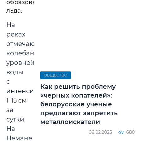
образования
льда.
На
реках
отмечаются
колебания
уровней
воды
ОБЩЕСТВО
с
Как решить проблему
интенсивностью
«черных копателей»:
1-15 см
белорусские ученые
за
предлагают запретить
сутки.
металлоискатели
На
06.02.2025
680
Немане