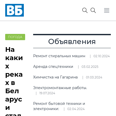
ПОГОДА
Объявления
На
каки
Ремонт стиральных машин
02.10.2024
х
Аренда спецтехники
03.02.2025
река
Химчистка на Гагарина
01.03.2024
х в
Электромонтажные работы.
Бел
19.07.2024
арус
Ремонт бытовой техники и
и
электроники:
02.04.2024
стал