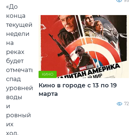
95
«До
конца
текущей
недели
на
реках
будет
отмечаться
КИНО
спад
Кино в городе с 13 по 19
уровней
марта
воды
72
и
ровный
их
ход.