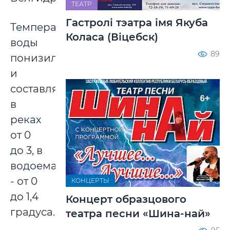
ТЕАТР
Гастролі тэатра імя Якуба
Температура
Коласа (Віцебск)
воды
89
понизилась
и
составляет
в
реках
от 0
до 3, в
водоемах
- от 0
КОНЦЕРТЫ
до 1,4
Концерт образцового
градуса.
театра песни «Шина-най»