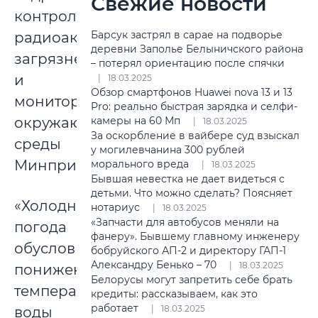
Свежие новости
контролю
Барсук застрял в сарае на подворье
радиоактивного
деревни Заполье Белыничского района
загрязнения
– потерял ориентацию после спячки
и
18.03.2025
Обзор смартфонов Huawei nova 13 и 13
мониторингу
Pro: реально быстрая зарядка и селфи-
окружающей
камеры на 60 Мп
18.03.2025
За оскорбление в вайбере суд взыскал
среды
у могилевчанина 300 рублей
Минприроды.
морального вреда
18.03.2025
Бывшая невестка не дает видеться с
детьми. Что можно сделать? Поясняет
«Холодная
нотариус
18.03.2025
«Запчасти для автобусов меняли на
погода
фанеру». Бывшему главному инженеру
обусловила
бобруйского АП-2 и директору ГАП-1
Александру Бенько – 70
18.03.2025
понижение
Белорусы могут запретить себе брать
температуры
кредиты: рассказываем, как это
работает
18.03.2025
воды