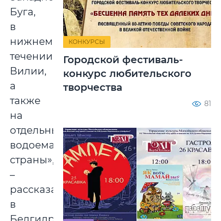
Буга,
в
нижнем
КОНКУРСЫ
течении
Городской фестиваль-
Вилии,
конкурс любительского
а
творчества
также
81
на
отдельных
водоемах
страны»,
–
рассказали
в
Белгидромете.