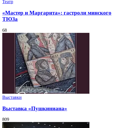
Театр
«Мастер и Маргарита»: гастроли минского
ТЮЗа
68
Выставки
Выставка «Пушкиниана»
809