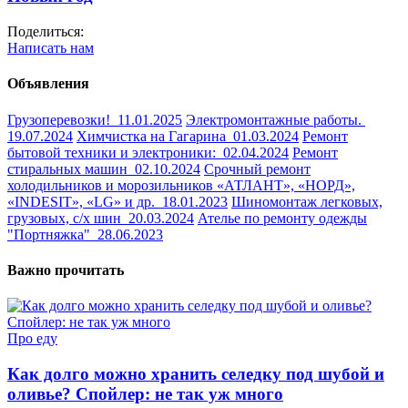
Поделиться:
Написать нам
Объявления
Грузоперевозки!
11.01.2025
Электромонтажные работы.
19.07.2024
Химчистка на Гагарина
01.03.2024
Ремонт
бытовой техники и электроники:
02.04.2024
Ремонт
стиральных машин
02.10.2024
Срочный ремонт
холодильников и морозильников «АТЛАНТ», «НОРД»,
«INDESIT», «LG» и др.
18.01.2023
Шиномонтаж легковых,
грузовых, с/х шин
20.03.2024
Ателье по ремонту одежды
"Портняжка"
28.06.2023
Важно прочитать
Про еду
Как долго можно хранить селедку под шубой и
оливье? Спойлер: не так уж много