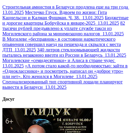
Строительная амнистия в Беларуси продлена еще на три года
13.01.2025
Местечко Глуск. Вдвоем по жизни: Гита
Кацнельсон и Калман Фишман. Ч. 38.
13.01.2025
Бюджетные
и дорогие квартиры Бобруйска в январе-2025
13.01.2025
82
тысячи рублей предъявлено к уплате службе такси из
Могилевского района за минимизацию налогов
13.01.2025
В Могилеве «бесправник» в состоянии наркотического
опьянения совершил наезд на пешехода и скрылся с места
ДТП
13.01.2025
340 литров стеклоомывающей жидкости
пытались незаконно ввезти из России в Беларусь
13.01.2025
Могилевские «семидесятники» и Алиса в стране чудес
13.01.2025
«А потом стало какой-то необходимостью: зайти в
«Одноклассники» и посмотреть, написал он «доброе утро»
или нет». Кто женился в Могилеве
13.01.2025
Специализированный тип спортивной лошади планируют
вывести в Беларуси
13.01.2025
Досуг