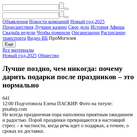
Объявления
Новости компаний
Новый год-2025
Происшествия
Лучшие казино
Свое дело
История
Афиша
Свадьба недели
Чтобы помнили
Организации
Расписание
транспорта
Видео ВБ
ПроМогилев
Еще
Все материалы
Новый год-2025
Общество
Лучше поздно, чем никогда: почему
дарить подарки после праздников – это
нормально
641
12:00
Подготовила Елена ПАСКИР. Фото на титуле:
pixabay.com
Не всегда праздничная пора наполнена приятным ожиданием
и радостью. Порой праздники превращаются в настоящий
стресс – в частности, когда речь идет о подарках, а точнее, о
сроках их доставки.