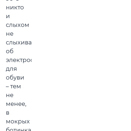
никто
и
слыхом
не
слыхивал
об
электросушилках
для
обуви
– тем
не
менее,
в
мокрых
ботинках