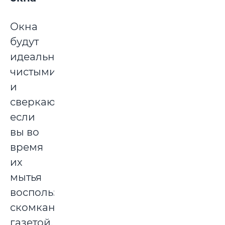
Окна
будут
идеально
чистыми
и
сверкающими,
если
вы во
время
их
мытья
воспользуетесь
скомканной
газетой.