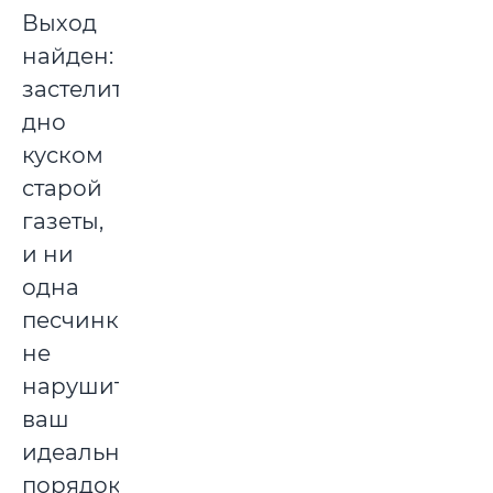
Выход
найден:
застелите
дно
куском
старой
газеты,
и ни
одна
песчинка
не
нарушит
ваш
идеальный
порядок.