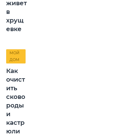
живет
в
хрущ
евке
МОЙ
ДОМ
Как
очист
ить
сково
роды
и
кастр
юли