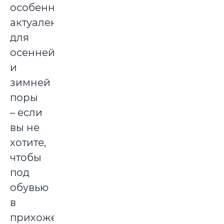
особенно
актуален
для
осенней
и
зимней
поры
– если
вы не
хотите,
чтобы
под
обувью
в
прихожей