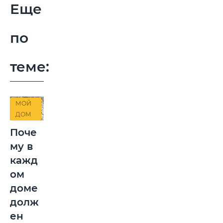
Еще
по
теме:
МОЙ
ДОМ
Поче
му в
кажд
ом
доме
долж
ен