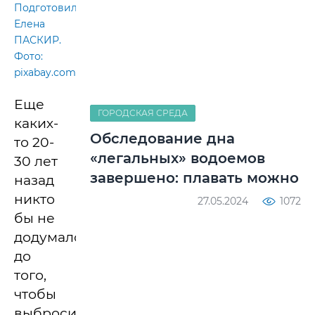
Подготовила
Елена
ПАСКИР.
Фото:
pixabay.com
Еще
ГОРОДСКАЯ СРЕДА
каких-
Обследование дна
то 20-
«легальных» водоемов
30 лет
завершено: плавать можно
назад
никто
27.05.2024
1072
бы не
додумался
до
того,
чтобы
выбросить