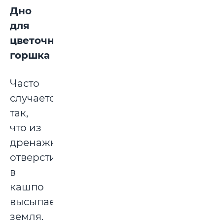
Дно
для
цветочного
горшка
Часто
случается
так,
что из
дренажных
отверстий
в
кашпо
высыпается
земля.