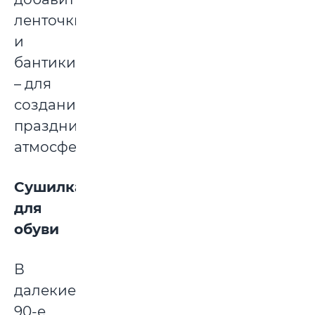
ленточки
и
бантики
– для
создания
праздничной
атмосферы.
Сушилка
для
обуви
В
далекие
90-е