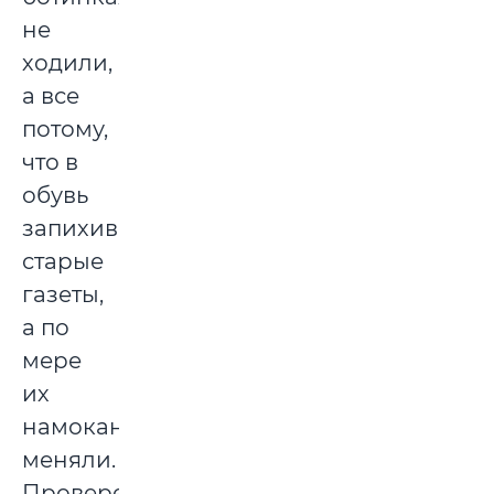
не
ходили,
а все
потому,
что в
обувь
запихивали
старые
газеты,
а по
мере
их
намокания
меняли.
Проверено