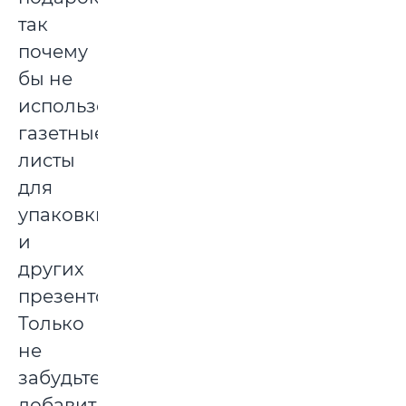
так
почему
бы не
использовать
газетные
листы
для
упаковки
и
других
презентов?
Только
не
забудьте
добавить