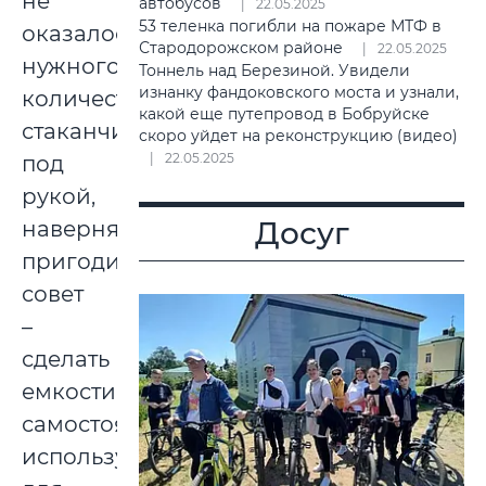
не
автобусов
22.05.2025
53 теленка погибли на пожаре МТФ в
оказалось
Стародорожском районе
22.05.2025
нужного
Тоннель над Березиной. Увидели
изнанку фандоковского моста и узнали,
количества
какой еще путепровод в Бобруйске
стаканчиков
скоро уйдет на реконструкцию (видео)
22.05.2025
под
рукой,
Досуг
наверняка
пригодится
совет
–
сделать
емкости
самостоятельно,
используя