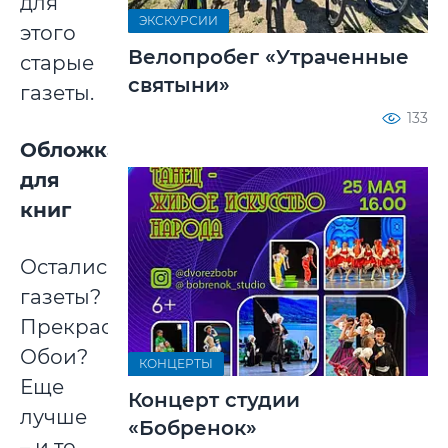
для
ЭКСКУРСИИ
этого
Велопробег «Утраченные
старые
святыни»
газеты.
133
Обложка
для
книг
Остались
газеты?
Прекрасно.
Обои?
КОНЦЕРТЫ
Еще
Концерт студии
лучше
«Бобренок»
– и то,