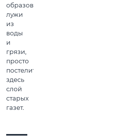
образовывались
лужи
из
воды
и
грязи,
просто
постелите
здесь
слой
старых
газет.