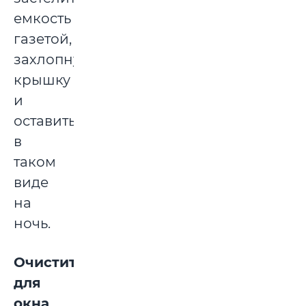
емкость
газетой,
захлопнуть
крышку
и
оставить
в
таком
виде
на
ночь.
Очиститель
для
окна