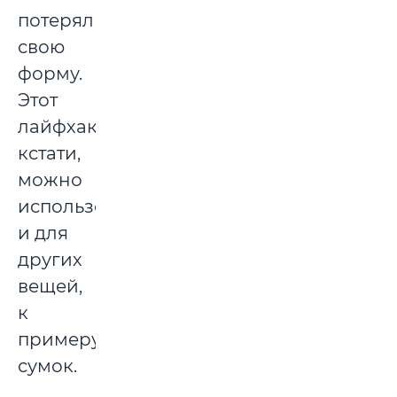
потеряли
свою
форму.
Этот
лайфхак,
кстати,
можно
использовать
и для
других
вещей,
к
примеру,
сумок.