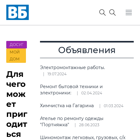
ДОСУГ
Объявления
МОЙ
ДОМ
Электромонтажные работы.
Для
19.07.2024
чего
Ремонт бытовой техники и
мож
электроники:
02.04.2024
ет
Химчистка на Гагарина
01.03.2024
приг
Ателье по ремонту одежды
одит
"Портняжка"
28.06.2023
ься
Шиномонтаж легковых, грузовых, с/х