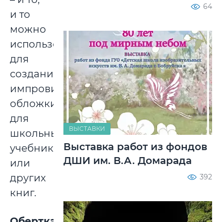
64
и то
можно
использовать
для
создания
импровизированной
обложки
для
ВЫСТАВКИ
школьных
Выставка работ из фондов
учебников
ДШИ им. В.А. Домарада
или
других
392
книг.
Обертка