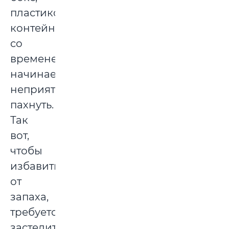
пластиковый
контейнер
со
временем
начинает
неприятно
пахнуть.
Так
вот,
чтобы
избавиться
от
запаха,
требуется
застелить