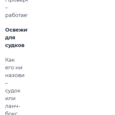
–
работает.
Освежитель
для
судков
Как
его ни
назови
–
судок
или
ланч-
бокс,