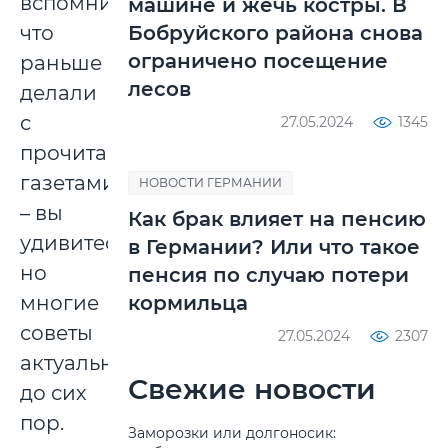
вспомнить,
машине и жечь костры. В
что
Бобруйского района снова
ограничено посещение
раньше
лесов
делали
с
27.05.2024
1345
прочитанными
газетами
НОВОСТИ ГЕРМАНИИ
– вы
Как брак влияет на пенсию
удивитесь,
в Германии? Или что такое
но
пенсия по случаю потери
многие
кормильца
советы
27.05.2024
2307
актуальны
Свежие новости
до сих
пор.
Заморозки или долгоносик: