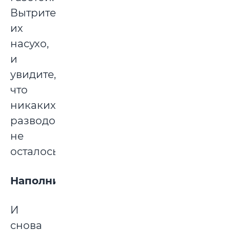
Вытрите
их
насухо,
и
увидите,
что
никаких
разводов
не
осталось.
Наполнитель
И
снова