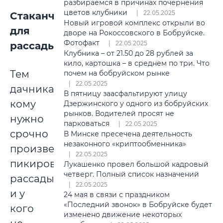
разбираемся в причинах почернения
цветов клубники
22.05.2025
Стаканчики
Новый игровой комплекс открыли во
для
дворе на Рокоссовского в Бобруйске.
Фотофакт
22.05.2025
рассады
Клубника – от 21.50 до 28 рублей за
кило, картошка – в среднем по три. Что
Тем
почем на бобруйском рынке
22.05.2025
дачникам,
В пятницу заасфальтируют улицу
кому
Дзержинского у одного из бобруйских
рынков. Водителей просят не
нужно
парковаться
22.05.2025
срочно
В Минске пресечена деятельность
незаконного «криптообменника»
произвести
22.05.2025
пикировку
Лукашенко провел большой кадровый
четверг. Полный список назначений
рассады
22.05.2025
и у
24 мая в связи с праздником
«Последний звонок» в Бобруйске будет
кого
изменено движение некоторых