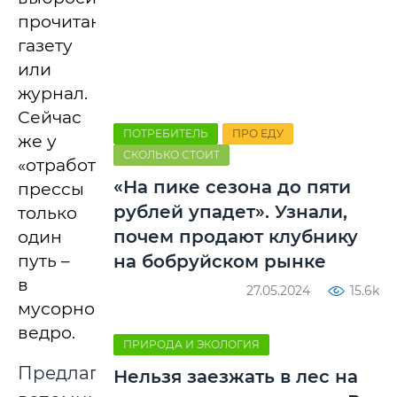
прочитанную
газету
или
журнал.
Сейчас
ПОТРЕБИТЕЛЬ
ПРО ЕДУ
же у
СКОЛЬКО СТОИТ
«отработанной»
«На пике сезона до пяти
прессы
рублей упадет». Узнали,
только
почем продают клубнику
один
путь –
на бобруйском рынке
в
27.05.2024
15.6k
мусорное
ведро.
ПРИРОДА И ЭКОЛОГИЯ
Предлагаем
Нельзя заезжать в лес на