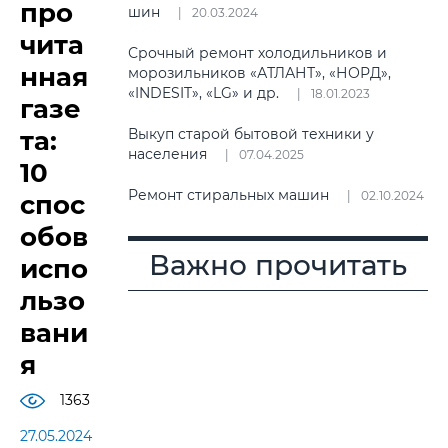
про
шин
20.03.2024
чита
Срочный ремонт холодильников и
нная
морозильников «АТЛАНТ», «НОРД»,
«INDESIT», «LG» и др.
18.01.2023
газе
та:
Выкуп старой бытовой техники у
населения
07.04.2025
10
Ремонт стиральных машин
02.10.2024
спос
обов
Важно прочитать
испо
льзо
вани
я
1363
27.05.2024