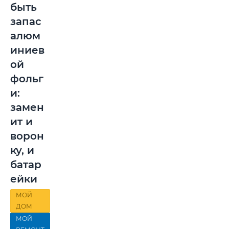
быть
запас
алюм
иниев
ой
фольг
и:
замен
ит и
ворон
ку, и
батар
ейки
МОЙ
ДОМ
МОЙ