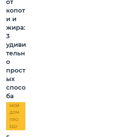
от
копот
и и
жира:
3
удиви
тельн
о
прост
ых
спосо
ба
МОЙ
ДОМ
ПРО
ЕДУ