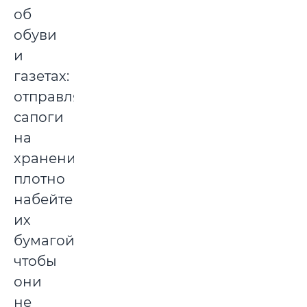
об
обуви
и
газетах:
отправляя
сапоги
на
хранение,
плотно
набейте
их
бумагой,
чтобы
они
не