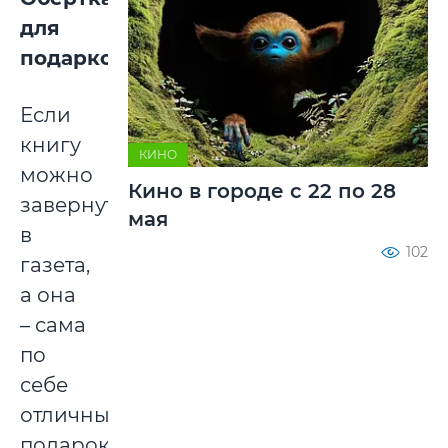
для
подарков
Если
книгу
КИНО
можно
Кино в городе с 22 по 28
завернуть
мая
в
102
газета,
а она
– сама
по
себе
отличный
подарок,