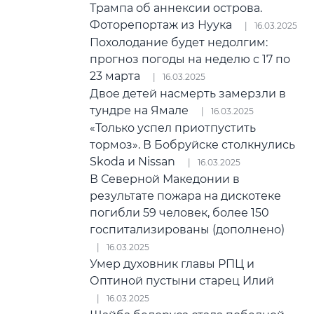
Трампа об аннексии острова.
Фоторепортаж из Нуука
16.03.2025
Похолодание будет недолгим:
прогноз погоды на неделю с 17 по
23 марта
16.03.2025
Двое детей насмерть замерзли в
тундре на Ямале
16.03.2025
«Только успел приотпустить
тормоз». В Бобруйске столкнулись
Skoda и Nissan
16.03.2025
В Северной Македонии в
результате пожара на дискотеке
погибли 59 человек, более 150
госпитализированы (дополнено)
16.03.2025
Умер духовник главы РПЦ и
Оптиной пустыни старец Илий
16.03.2025