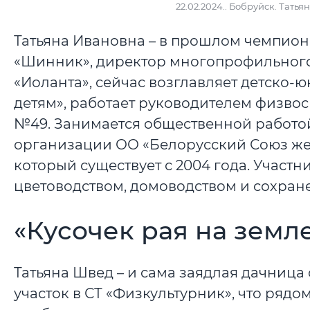
22.02.2024.. Бобруйск. Тат
Татьяна Ивановна – в прошлом чемпио
«Шинник», директор многопрофильного
«Иоланта», сейчас возглавляет детско
детям», работает руководителем физво
№49. Занимается общественной работой
организации ОО «Белорусский Союз жен
который существует с 2004 года. Участ
цветоводством, домоводством и сохра
«Кусочек рая на земл
Татьяна Швед – и сама заядлая дачница 
участок в СТ «Физкультурник», что рядо