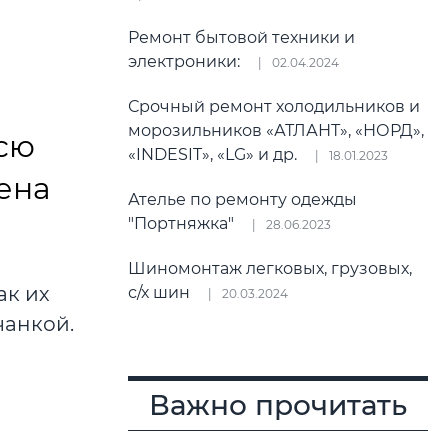
Ремонт бытовой техники и
электроники:
02.04.2024
Срочный ремонт холодильников и
морозильников «АТЛАНТ», «НОРД»,
сю
«INDESIT», «LG» и др.
18.01.2023
ена
Ателье по ремонту одежды
"Портняжка"
28.06.2023
Шиномонтаж легковых, грузовых,
ак их
с/х шин
20.03.2024
чанкой.
Важно прочитать