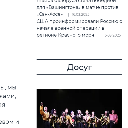
Шайба белоруса стала победной
для «Вашингтона» в матче против
«Сан-Хосе»
16.03.2025
США проинформировали Россию о
начале военной операции в
регионе Красного моря
16.03.2025
Досуг
ы, мы
иками,
ая
евом и