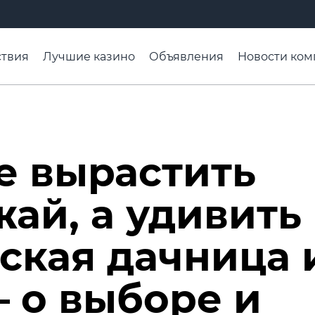
твия
Лучшие казино
Объявления
Новости ком
адьба недели
Чтобы помнили
Организации
Ра
не вырастить
ай, а удивить
йская дачница 
– о выборе и