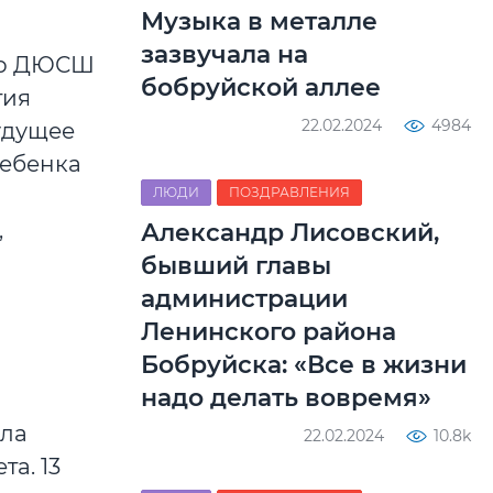
Музыка в металле
зазвучала на
нер ДЮСШ
бобруйской аллее
тия
22.02.2024
4984
удущее
ребенка
ЛЮДИ
ПОЗДРАВЛЕНИЯ
,
Александр Лисовский,
бывший главы
администрации
Ленинского района
Бобруйска: «Все в жизни
надо делать вовремя»
ила
22.02.2024
10.8k
а. 13