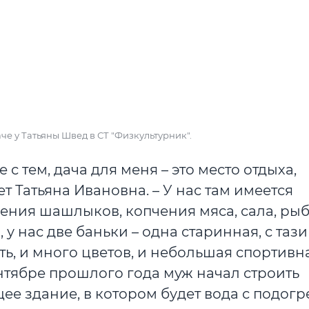
аче у Татьяны Швед в СТ "Физкультурник".
 с тем, дача для меня – это место отдыха,
 Татьяна Ивановна. – У нас там имеется
ния шашлыков, копчения мяса, сала, рыб
 у нас две баньки – одна старинная, с таз
сть, и много цветов, и небольшая спортивн
нтябре прошлого года муж начал строить
ее здание, в котором будет вода с подогр