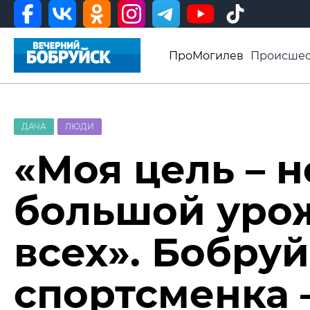
ПроМогилев
Происшес
История
Афиша
Св
Видео ВБ
ДАЧА
ЛЮДИ
«Моя цель – 
большой урож
всех». Бобру
спортсменка 