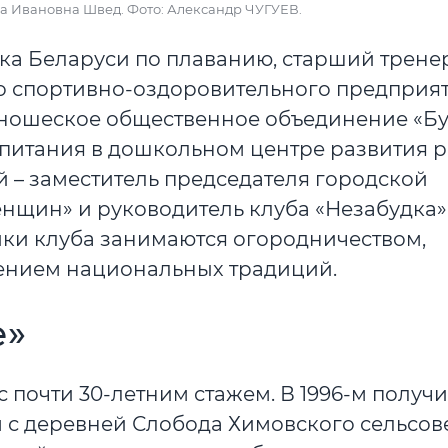
ьяна Ивановна Швед. Фото: Александр ЧУГУЕВ.
нка Беларуси по плаванию, старший тре
 спортивно-оздоровительного предприя
-юношеское общественное объединение «Б
спитания в дошкольном центре развития 
 – заместитель председателя городской
щин» и руководитель клуба «Незабудка»
ники клуба занимаются огородничеством,
нением национальных традиций.
е»
с почти 30-летним стажем. В 1996-м получ
м с деревней Слобода Химовского сельсовет