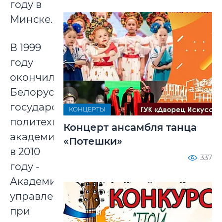
году в
Минске.
В 1999
году
окончил
Белорусскую
государственную
КОНЦЕРТЫ
политехническую
Концерт ансамбля танца
академию,
«Потешки»
в 2010
337
году -
Академию
управления
при