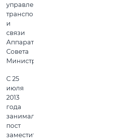
управление
транспорта
и
связи
Аппарата
Совета
Министров.
С 25
июля
2013
года
занимал
пост
заместителя