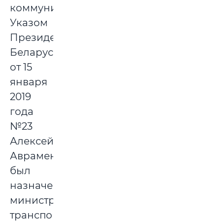
коммуникаций.
Указом
Президента
Беларуси
от 15
января
2019
года
№23
Алексей
Авраменко
был
назначен
министром
транспорта