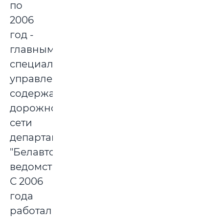
по
2006
год -
главным
специалистом
управления
содержания
дорожной
сети
департамента
"Белавтодор"
ведомства.
С 2006
года
работал