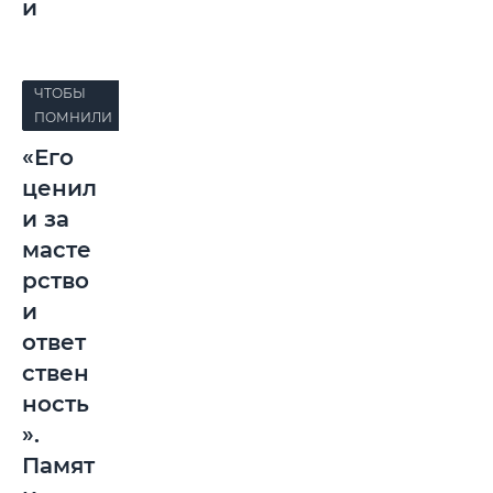
и
ЧТОБЫ
ПОМНИЛИ
«Его
ценил
и за
масте
рство
и
ответ
ствен
ность
».
Памят