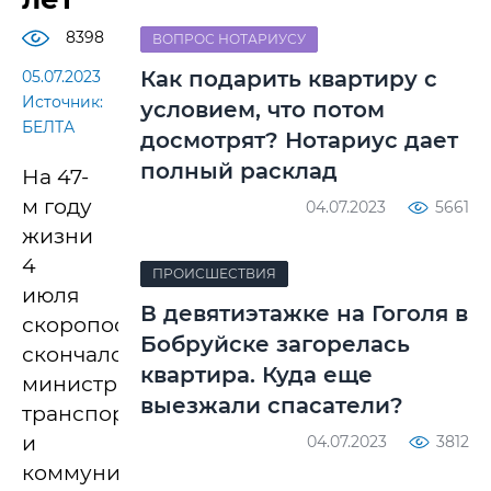
8398
ВОПРОС НОТАРИУСУ
Как подарить квартиру с
05.07.2023
Источник:
условием, что потом
БЕЛТА
досмотрят? Нотариус дает
полный расклад
На 47-
м году
04.07.2023
5661
жизни
4
ПРОИСШЕСТВИЯ
июля
В девятиэтажке на Гоголя в
скоропостижно
Бобруйске загорелась
скончался
квартира. Куда еще
министр
выезжали спасатели?
транспорта
и
04.07.2023
3812
коммуникаций