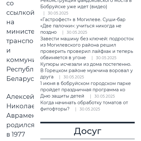
Реконструкция фандоковского моста в
со
Бобруйске уже идет (видео)
ссылкой
30.05.2025
«Гастрофест» в Могилеве. Суши-бар
на
«Две палочки»: учиться никогда не
министерство
поздно
30.05.2025
Завести машину без ключей: подросток
транспорта
из Могилевского района решил
и
проверить проверил лайфхак и теперь
обвиняется в угоне
30.05.2025
коммуникаций
Купюры исчезали из дома постепенно.
Республики
В Горецком районе мужчина воровал у
друга
30.05.2025
Беларусь.
1 июня в бобруйском городском парке
пройдет праздничная программа ко
Алексей
Дню защиты детей
30.05.2025
Когда начинать обработку томатов от
Николаевич
фитофторы?
30.05.2025
Авраменко
родился
Досуг
в 1977