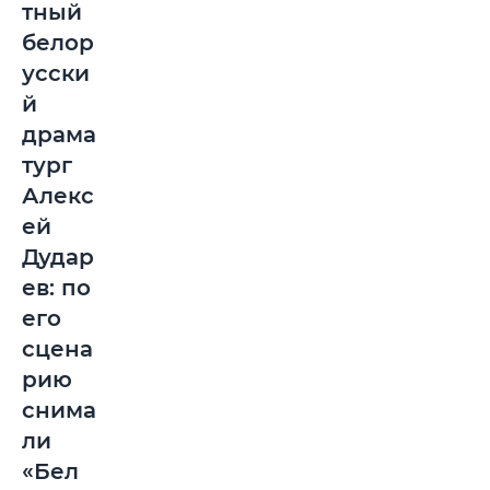
тный
белор
усски
й
драма
тург
Алекс
ей
Дудар
ев: по
его
сцена
рию
снима
ли
«Бел