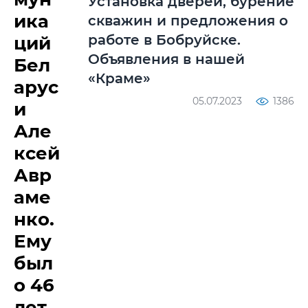
Установка дверей, бурение
ика
скважин и предложения о
работе в Бобруйске.
ций
Объявления в нашей
Бел
«Краме»
арус
05.07.2023
1386
и
Але
ксей
Авр
аме
нко.
Ему
был
о 46
лет