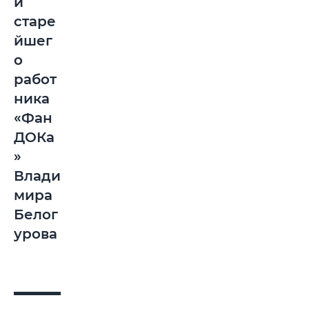
и
старе
йшег
о
работ
ника
«Фан
ДОКа
»
Влади
мира
Белог
урова