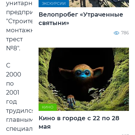
унитарного
ЭКСКУРСИИ
предприятия
Велопробег «Утраченные
"Строительно-
святыни»
монтажный
786
трест
№8".
С
2000
по
2001
год
КИНО
трудился
Кино в городе с 22 по 28
главным
мая
специалистом