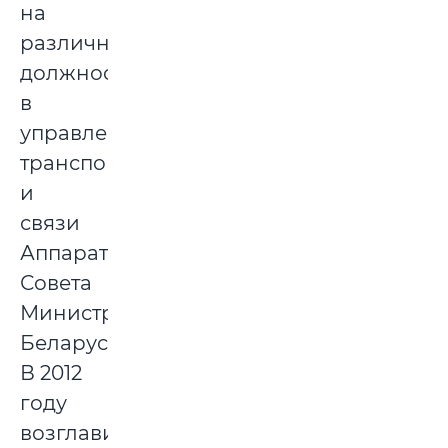
на
различных
должностях
в
управлении
транспорта
и
связи
Аппарата
Совета
Министров
Беларуси.
В 2012
году
возглавил