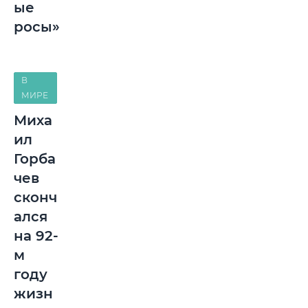
ые
росы»
В
МИРЕ
Миха
ил
Горба
чев
сконч
ался
на 92-
м
году
жизн