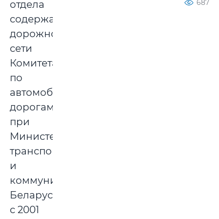
687
отдела
содержания
дорожной
сети
Комитета
по
автомобильным
дорогам
при
Министерстве
транспорта
и
коммуникаций
Беларуси,
с 2001