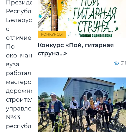
Президенте
Республики
Беларусь
с
КОНКУРСЫ
отличием.
Конкурс «Пой, гитарная
По
струна...»
окончании
311
вуза
работал
мастером
дорожно-
строительного
управления
№43
республиканского