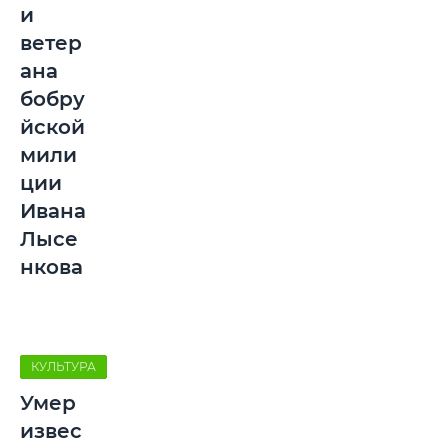
и
ветер
ана
бобру
йской
мили
ции
Ивана
Лысе
нкова
КУЛЬТУРА
Умер
извес