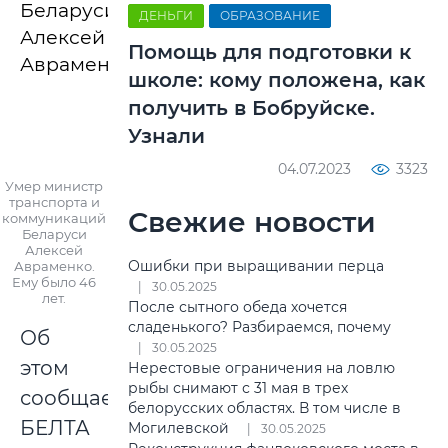
Беларуси
ДЕНЬГИ
ОБРАЗОВАНИЕ
Алексей
Помощь для подготовки к
Авраменко.
школе: кому положена, как
получить в Бобруйске.
Узнали
04.07.2023
3323
Умер министр
транспорта и
Свежие новости
коммуникаций
Беларуси
Алексей
Ошибки при выращивании перца
Авраменко.
Ему было 46
30.05.2025
лет.
После сытного обеда хочется
сладенького? Разбираемся, почему
Об
30.05.2025
этом
Нерестовые ограничения на ловлю
рыбы снимают с 31 мая в трех
сообщает
белорусских областях. В том числе в
БЕЛТА
Могилевской
30.05.2025