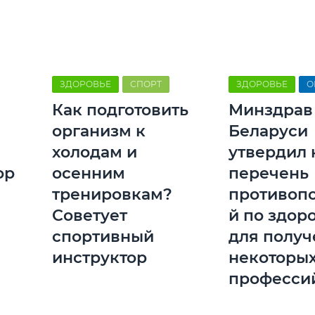
ЗДОРОВЬЕ
СПОРТ
ЗДОРОВЬЕ
О
Как подготовить
Минздрав
организм к
Беларуси
холодам и
утвердил
ор
осенним
перечень
тренировкам?
противоп
Советует
й по здор
спортивный
для получ
инструктор
некоторы
професси