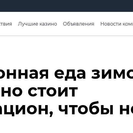
твия
Лучшие казино
Объявления
Новости ком
адьба недели
Чтобы помнили
Организации
Ра
онная еда зим
но стоит
ацион, чтобы н