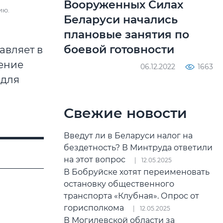
Вооруженных Силах
ию.
Беларуси начались
плановые занятия по
боевой готовности
авляет в
ление
06.12.2022
1663
 для
Свежие новости
Введут ли в Беларуси налог на
бездетность? В Минтруда ответили
на этот вопрос
12.05.2025
В Бобруйске хотят переименовать
остановку общественного
транспорта «Клубная». Опрос от
горисполкома
12.05.2025
В Могилевской области за