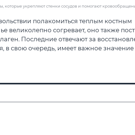
лы, которые укрепляют стенки сосудов и помогают кровообращен
довольствии полакомиться теплым костным
ье великолепно согревает, оно также пост
лаген. Последние отвечают за восстанов
, в свою очередь, имеет важное значение