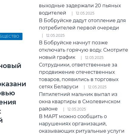
выходные задержали 20 пьяных
водителей
12.05.2025
В Бобруйске дадут отопление для
потребителей первой очереди
12.05.2025
БЩЕСТВО
В Бобруйске начнут позже
отключать горячую воду. Смотрите
новый график
12.05.2025
 новый
Сотрудники, ответственные за
продвижение отечественных
товаров, появились в торговых
оказани
сетях Беларуси
12.05.2025
овью
Пятилетний мальчик выпал из
ения
окна квартиры в Смолевичском
районе
12.05.2025
х
В МАРТ можно сообщить о
й
нарушениях организаций,
оказывающих ритуальные услуги