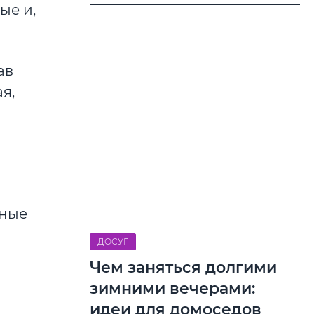
ые и,
ав
я,
нные
ДОСУГ
Чем заняться долгими
зимними вечерами:
идеи для домоседов