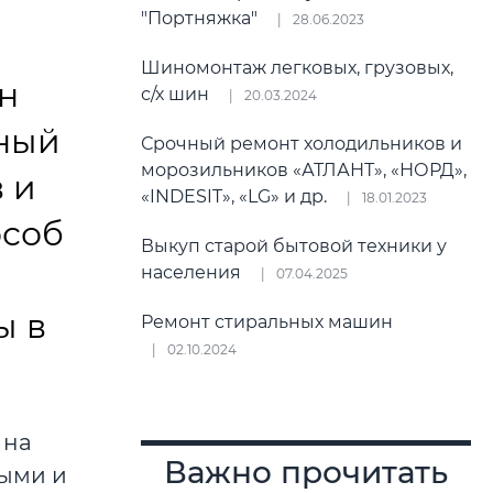
"Портняжка"
28.06.2023
Шиномонтаж легковых, грузовых,
н
с/х шин
20.03.2024
нный
Срочный ремонт холодильников и
морозильников «АТЛАНТ», «НОРД»,
 и
«INDESIT», «LG» и др.
18.01.2023
особ
Выкуп старой бытовой техники у
населения
07.04.2025
ы в
Ремонт стиральных машин
02.10.2024
 на
Важно прочитать
ными и