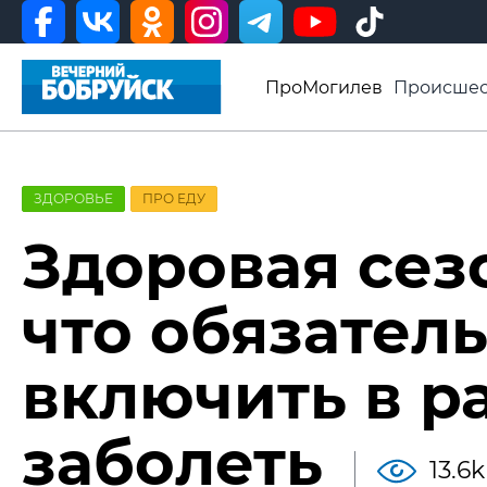
ПроМогилев
Происшес
История
Афиша
Св
Видео ВБ
ЗДОРОВЬЕ
ПРО ЕДУ
Здоровая сез
что обязатель
включить в р
заболеть
13.6k