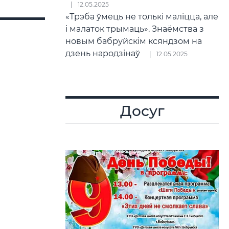
12.05.2025
«Трэба ўмець не толькі маліцца, але
і малаток трымаць». Знаёмства з
новым бабруйскім ксяндзом на
дзень народзінаў
12.05.2025
Досуг