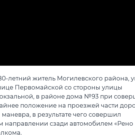
е 80-летний житель Могилевского района, 
улице Первомайской со стороны улицы
окзальной, в районе дома №93 при сове
райнее положение на проезжей части доро
маневра, в результате чего совершил
ом направлении сзади автомобилем «Рено
олкома.