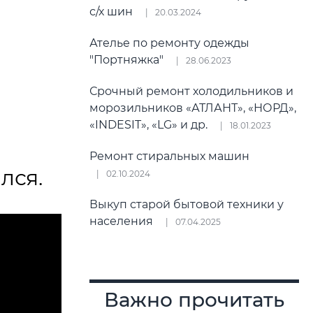
с/х шин
20.03.2024
Ателье по ремонту одежды
"Портняжка"
28.06.2023
Срочный ремонт холодильников и
морозильников «АТЛАНТ», «НОРД»,
«INDESIT», «LG» и др.
18.01.2023
Ремонт стиральных машин
лся.
02.10.2024
Выкуп старой бытовой техники у
населения
07.04.2025
Важно прочитать