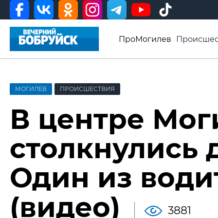
ПроМогилев
Происшес
История
Афиша
Св
Видео ВБ
МОГИЛЕВ
ПРОИСШЕСТВИЯ
В центре Мог
столкнулись 
Один из води
(видео)
3881