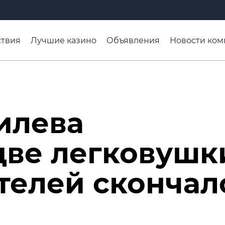
твия
Лучшие казино
Объявления
Новости ком
адьба недели
Чтобы помнили
Организации
Ра
илева
две легковушк
телей скончал