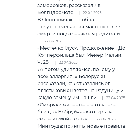
заморозков, рассказали в
Белгидромете
22.04.2025
В Осиповичах погибла
полуторамесячная малышка: в ее
смерти подозреваются родители
22.04.2025
«Местечко Глуск. Продолжение». До
Копперфильда был Мейер Малый.
Ч. 28.
22.04.2025
«А потом удивляемся, почему у
всех аллергия...» Белоруски
рассказали, как отказались от
пластиковых цветов на Радуницу и
какую замену им нашли
22.04.2025
«Сморчки жареные – это супер-
блюдо!» Бобруйчанка открыла
сезон «тихой охоты»
22.04.2025
Минтруда: приняты новые правила