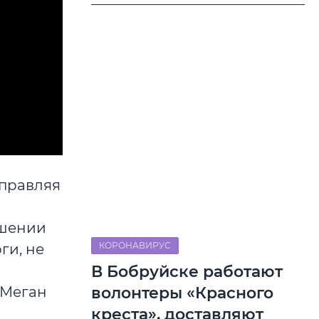
управляя
ршении
КОРОНАВИРУС
ги, не
В Бобруйске работают
волонтеры «Красного
 Меган
креста», доставляют