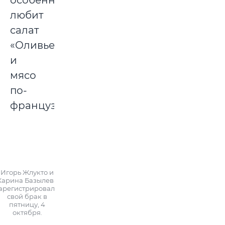
особенно
любит
салат
«Оливье»
и
мясо
по-
французски.
Игорь Жлукто и
Карина Базылева
арегистрировали
свой брак в
пятницу, 4
октября.