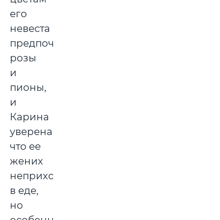
его
невеста
предпочитает
розы
и
пионы,
и
Карина
уверена,
что ее
жених
неприхотлив
в еде,
но