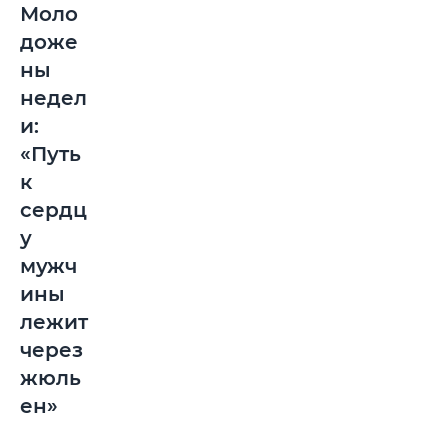
Моло
доже
ны
недел
и:
«Путь
к
сердц
у
мужч
ины
лежит
через
жюль
ен»