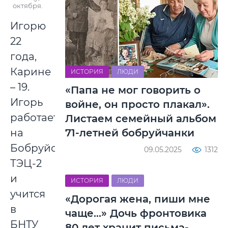
октября.
Игорю
22
года,
Карине
ИСТОРИЯ
ЛЮДИ
– 19.
«Папа не мог говорить о
Игорь
войне, он просто плакал».
работает
Листаем семейный альбом
71-летней бобруйчанки
на
Бобруйской
09.05.2025
1312
ТЭЦ-2
и
ИСТОРИЯ
ЛЮДИ
учится
«Дорогая жена, пиши мне
в
чаще…» Дочь фронтовика
БНТУ
80 лет хранит письма-