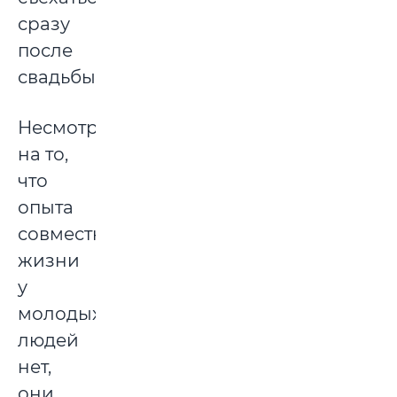
сразу
после
свадьбы.
Несмотря
на то,
что
опыта
совместной
жизни
у
молодых
людей
нет,
они