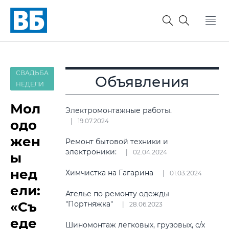
СВАДЬБА
Объявления
НЕДЕЛИ
Мол
Электромонтажные работы.
одо
19.07.2024
жен
Ремонт бытовой техники и
электроники:
02.04.2024
ы
нед
Химчистка на Гагарина
01.03.2024
ели:
Ателье по ремонту одежды
«Съ
"Портняжка"
28.06.2023
еде
Шиномонтаж легковых, грузовых, с/х