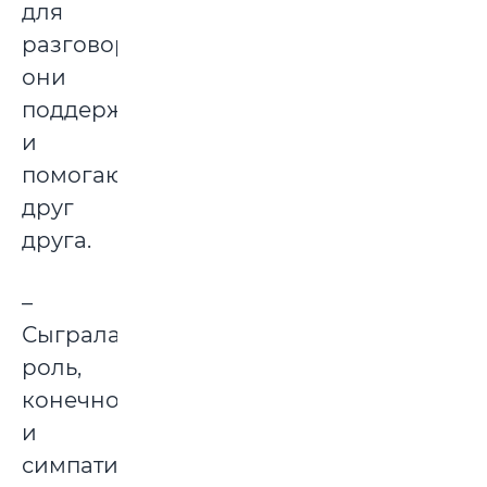
для
разговора,
они
поддерживают
и
помогают
друг
друга.
–
Сыграла
роль,
конечно,
и
симпатичная