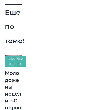
Еще
по
теме:
СВАДЬБА
НЕДЕЛИ
Моло
доже
ны
недел
и: «С
перво