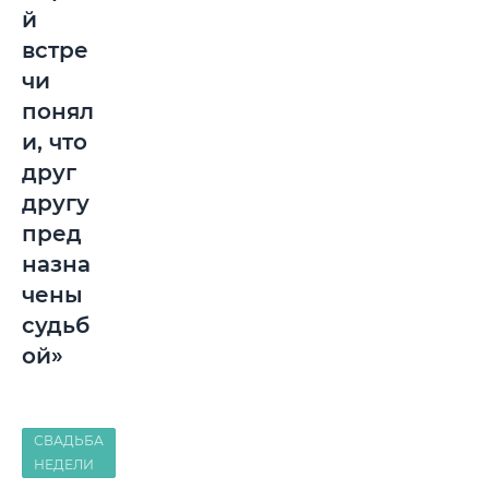
й
встре
чи
понял
и, что
друг
другу
пред
назна
чены
судьб
ой»
СВАДЬБА
НЕДЕЛИ