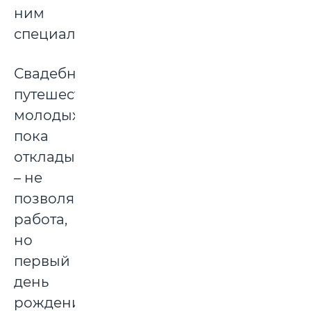
ним
специально.
Свадебное
путешествие
молодых
пока
откладывается
– не
позволяет
работа,
но
первый
день
рождения