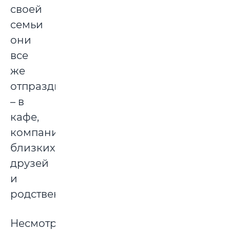
своей
семьи
они
все
же
отпразднуют
– в
кафе,
компании
близких
друзей
и
родственников.
Несмотря