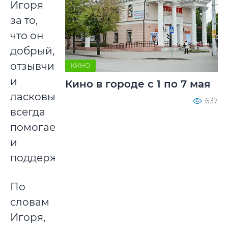
Игоря
за то,
что он
добрый,
отзывчивый
КИНО
и
Кино в городе с 1 по 7 мая
ласковый,
637
всегда
помогает
и
поддерживает.
По
словам
Игоря,