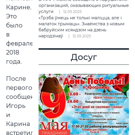
организаций, оказывающих ритуальные
Карине.
услуги
12.05.2025
Это
«Трэба ўмець не толькі маліцца, але і
малаток трымаць». Знаёмства з новым
было
бабруйскім ксяндзом на дзень
в
народзінаў
12.05.2025
феврале
2018
Досуг
года.
После
первого
сообщения
Игорь
и
Карина
встретились
ПРАЗДНИКИ