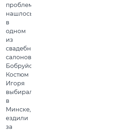
проблем
нашлось
в
одном
из
свадебных
салонов
Бобруйска.
Костюм
Игоря
выбирали
в
Минске,
ездили
за