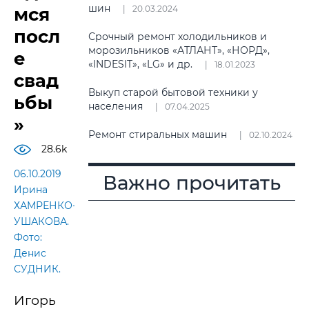
шин
мся
20.03.2024
посл
Срочный ремонт холодильников и
морозильников «АТЛАНТ», «НОРД»,
е
«INDESIT», «LG» и др.
18.01.2023
свад
Выкуп старой бытовой техники у
ьбы
населения
07.04.2025
»
Ремонт стиральных машин
02.10.2024
28.6k
06.10.2019
Важно прочитать
Ирина
ХАМРЕНКО-
УШАКОВА.
Фото:
Денис
СУДНИК.
Игорь