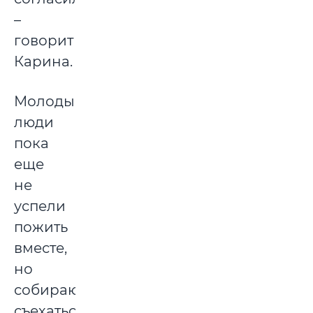
–
говорит
Карина.
Молодые
люди
пока
еще
не
успели
пожить
вместе,
но
собираются
съехаться