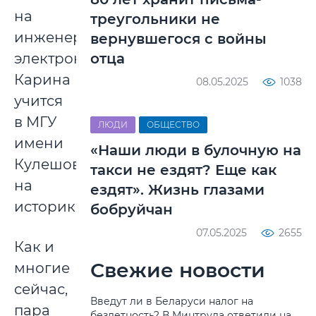
на
треугольники не
инженера-
вернувшегося с войны
отца
электроника.
Карина
08.05.2025
1038
учится
в МГУ
ЛЮДИ
ОБЩЕСТВО
имени
«Наши люди в булочную на
Кулешова
такси не ездят? Еще как
на
ездят». Жизнь глазами
историка.
бобруйчан
07.05.2025
2655
Как и
Свежие новости
многие
сейчас,
Введут ли в Беларуси налог на
пара
бездетность? В Минтруда ответили на