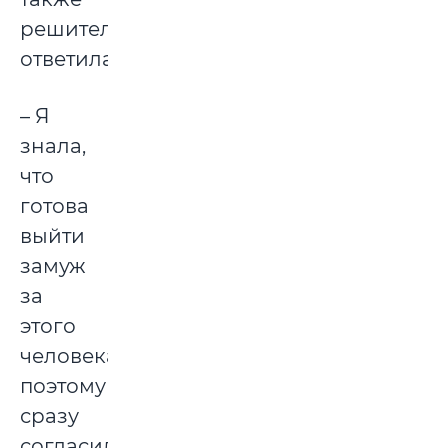
решительно
ответила:
– Я
знала,
что
готова
выйти
замуж
за
этого
человека,
поэтому
сразу
согласилась,