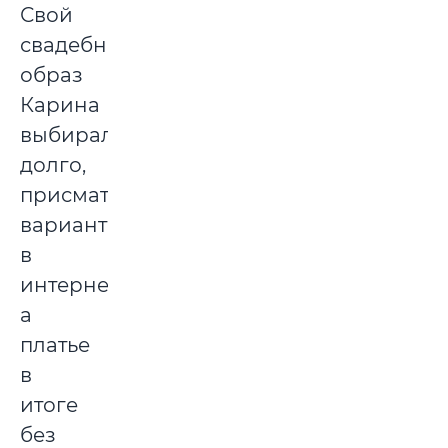
Свой
свадебный
образ
Карина
выбирала
долго,
присматривала
варианты
в
интернете,
а
платье
в
итоге
без