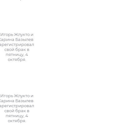
Игорь Жлукто и
Карина Базылева
арегистрировали
свой брак в
пятницу, 4
октября.
Игорь Жлукто и
Карина Базылева
арегистрировали
свой брак в
пятницу, 4
октября.