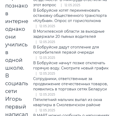
этот вопрос
познакомилась
12.05.2025
В Бобруйске хотят переименовать
в
остановку общественного транспорта
интернете,
«Клубная». Опрос от горисполкома
12.05.2025
однако
В Могилевской области за выходные
они
задержали 20 пьяных водителей
12.05.2025
учились
В Бобруйске дадут отопление для
в
потребителей первой очереди
12.05.2025
одной
В Бобруйске начнут позже отключать
школе.
горячую воду. Смотрите новый график
12.05.2025
В
Сотрудники, ответственные за
социальной
продвижение отечественных товаров,
появились в торговых сетях Беларуси
сети
12.05.2025
Игорь
Пятилетний мальчик выпал из окна
квартиры в Смолевичском районе
первый
12.05.2025
написал
В МАРТ можно сообщить о нарушениях