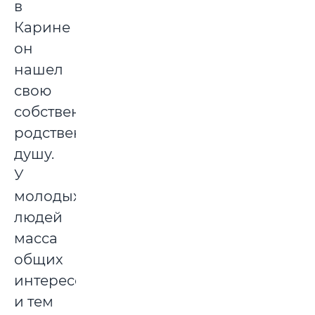
в
Карине
он
нашел
свою
собственную
родственную
душу.
У
молодых
людей
масса
общих
интересов
и тем