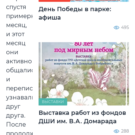
спустя
День Победы в парке:
примерно
афиша
месяц,
495
и этот
месяц
они
активно
общались
и
переписывались,
узнавали
ВЫСТАВКИ
друг
Выставка работ из фондов
друга.
ДШИ им. В.А. Домарада
После
288
продолжили