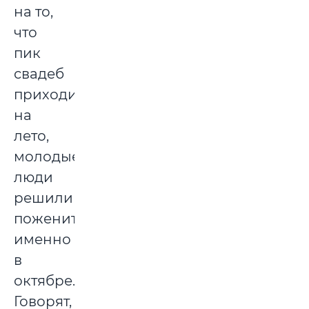
на то,
что
пик
свадеб
приходится
на
лето,
молодые
люди
решили
пожениться
именно
в
октябре.
Говорят,