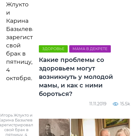
Жлукто
и
Карина
Базылева
зарегистрировали
свой
ЗДОРОВЬЕ
МАМА В ДЕКРЕТЕ
брак в
Какие проблемы со
пятницу,
здоровьем могут
4
возникнуть у молодой
октября.
мамы, и как с ними
бороться?
11.11.2019
15.5k
Игорь Жлукто и
Карина Базылева
арегистрировали
свой брак в
пятницу, 4