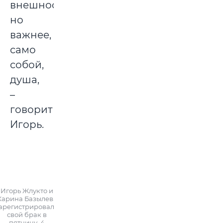
внешность,
но
важнее,
само
собой,
душа,
–
говорит
Игорь.
Игорь Жлукто и
Карина Базылева
арегистрировали
свой брак в
пятницу, 4