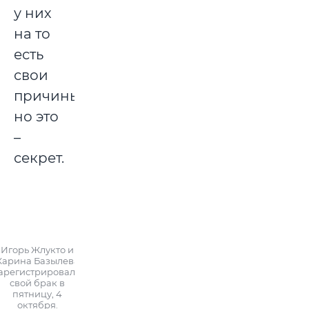
у них
на то
есть
свои
причины,
но это
–
секрет.
Игорь Жлукто и
Карина Базылева
арегистрировали
свой брак в
пятницу, 4
октября.