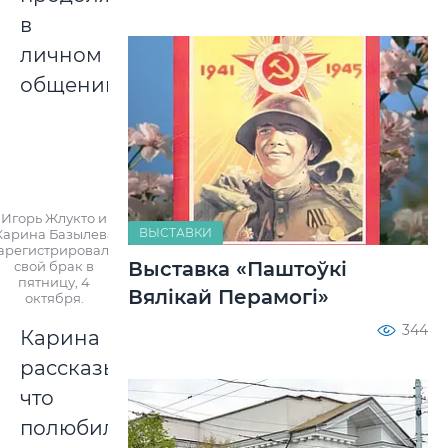
в
личном
общении.
Игорь Жлукто и
ВЫСТАВКИ
Карина Базылева
арегистрировали
Выставка «Паштоўкі
свой брак в
пятницу, 4
Вялікай Перамогі»
октября.
344
Карина
рассказывает,
что
полюбила