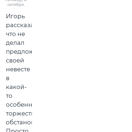
октября.
Игорь
рассказал,
что не
делал
предложения
своей
невесте
в
какой-
то
особенно
торжественной
обстановке.
Просто