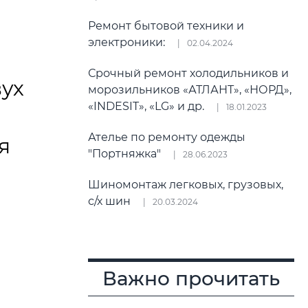
Ремонт бытовой техники и
электроники:
02.04.2024
Срочный ремонт холодильников и
ух
морозильников «АТЛАНТ», «НОРД»,
«INDESIT», «LG» и др.
18.01.2023
Ателье по ремонту одежды
я
"Портняжка"
28.06.2023
Шиномонтаж легковых, грузовых,
с/х шин
20.03.2024
Важно прочитать