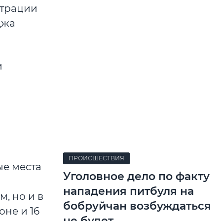
страции
джа
и
ПРОИСШЕСТВИЯ
ые места
Уголовное дело по факту
нападения питбуля на
, но и в
бобруйчан возбуждаться
оне и 16
не будет