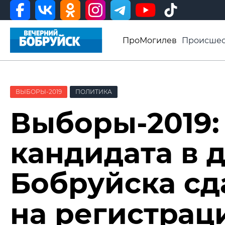
ПроМогилев
Происшес
История
Афиша
Св
Видео ВБ
ВЫБОРЫ-2019
ПОЛИТИКА
Выборы-2019:
кандидата в 
Бобруйска сд
на регистрац