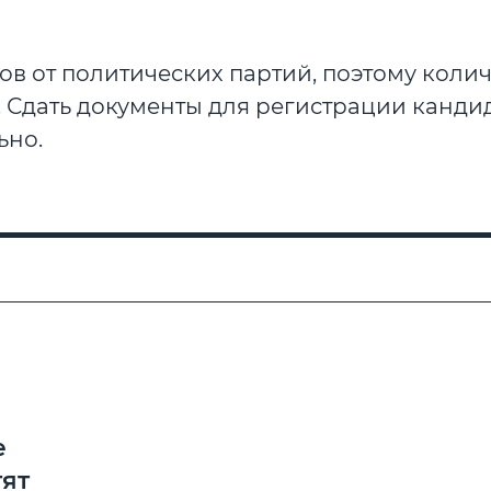
в от политических партий, поэтому колич
 Сдать документы для регистрации канди
ьно.
е
ят