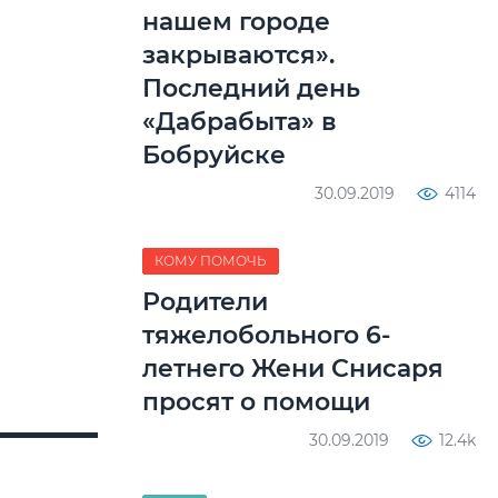
нашем городе
закрываются».
Последний день
«Дабрабыта» в
Бобруйске
30.09.2019
4114
КОМУ ПОМОЧЬ
Родители
тяжелобольного 6-
летнего Жени Снисаря
просят о помощи
30.09.2019
12.4k