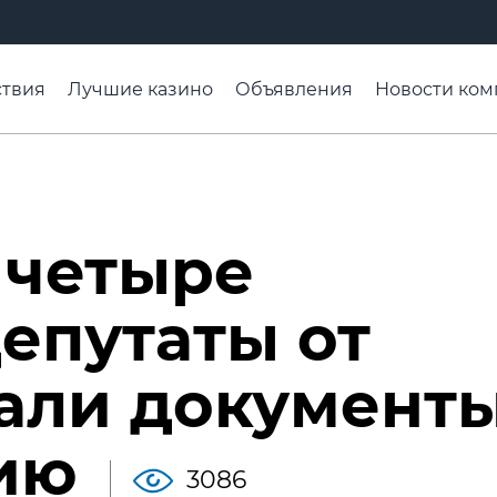
твия
Лучшие казино
Объявления
Новости ком
адьба недели
Чтобы помнили
Организации
Ра
 четыре
депутаты от
али документ
ию
3086