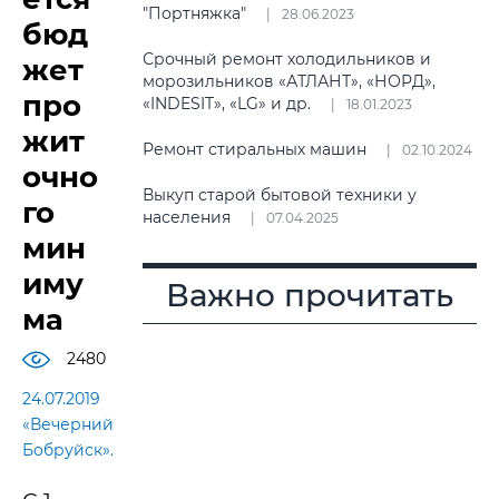
"Портняжка"
28.06.2023
бюд
Срочный ремонт холодильников и
жет
морозильников «АТЛАНТ», «НОРД»,
про
«INDESIT», «LG» и др.
18.01.2023
жит
Ремонт стиральных машин
02.10.2024
очно
Выкуп старой бытовой техники у
го
населения
07.04.2025
мин
иму
Важно прочитать
ма
2480
24.07.2019
«Вечерний
Бобруйск».