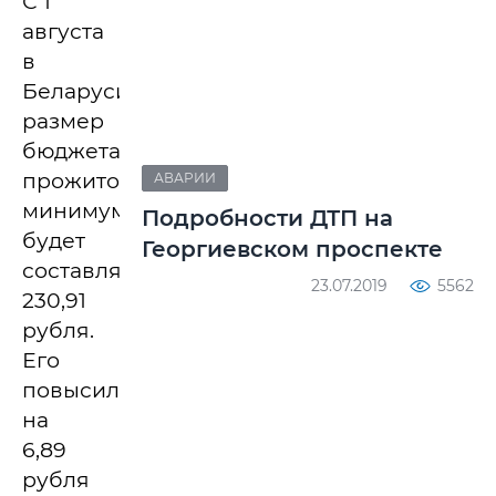
С 1
августа
в
Беларуси
размер
бюджета
прожиточного
АВАРИИ
минимума
Подробности ДТП на
будет
Георгиевском проспекте
составлять
23.07.2019
5562
230,91
рубля.
Его
повысили
на
6,89
рубля