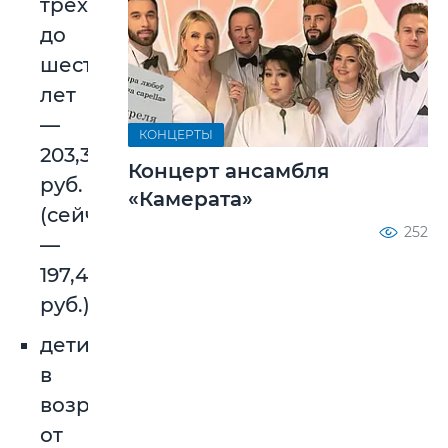
трех
до
шести
лет
—
КОНЦЕРТЫ
203,38
Концерт ансамбля
руб.
«Камерата»
(сейчас
252
—
197,42
руб.);
дети
в
возрасте
от