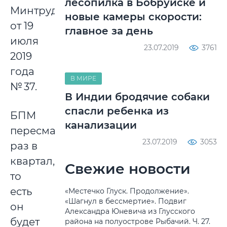
лесопилка в Бобруйске и
Минтруда
новые камеры скорости:
от 19
главное за день
июля
23.07.2019
3761
2019
года
В МИРЕ
№ 37.
В Индии бродячие собаки
спасли ребенка из
БПМ
канализации
пересматривают
23.07.2019
3053
раз в
квартал,
Свежие новости
то
есть
«Местечко Глуск. Продолжение».
«Шагнул в бессмертие». Подвиг
он
Александра Юневича из Глусского
будет
района на полуострове Рыбачий. Ч. 27.