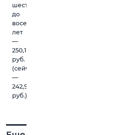
шести
до
восемнадцати
лет
—
250,19
руб.
(сейчас
—
242,9
руб.).
Еще