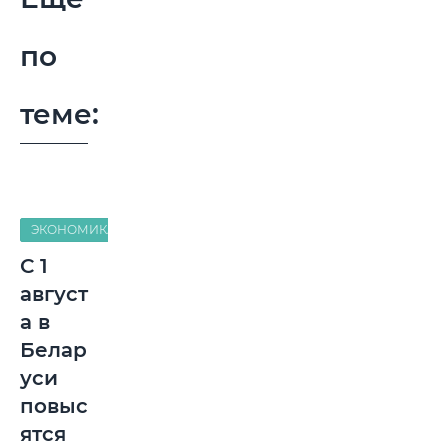
по
теме:
ЭКОНОМИКА
С 1
август
а в
Белар
уси
повыс
ятся