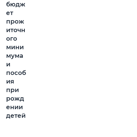
бюдж
ет
прож
иточн
ого
мини
мума
и
пособ
ия
при
рожд
ении
детей