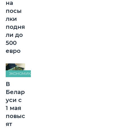
на
посы
лки
подня
ли до
500
евро
ЭКОНОМИКА
В
Белар
уси с
1 мая
повыс
ят