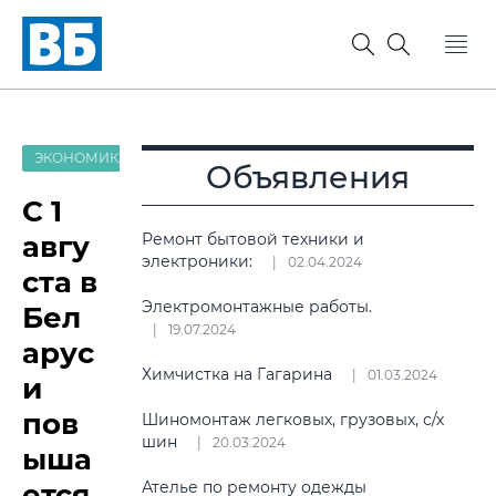
ЭКОНОМИКА
Объявления
С 1
авгу
Ремонт бытовой техники и
электроники:
02.04.2024
ста в
Электромонтажные работы.
Бел
19.07.2024
арус
Химчистка на Гагарина
01.03.2024
и
пов
Шиномонтаж легковых, грузовых, с/х
шин
20.03.2024
ыша
ется
Ателье по ремонту одежды