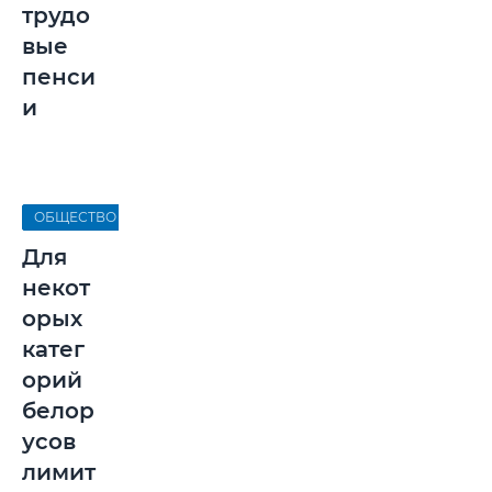
трудо
вые
пенси
и
ОБЩЕСТВО
Для
некот
орых
катег
орий
белор
усов
лимит