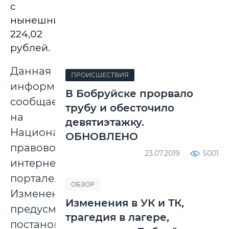
с
нынешних
224,02
рублей.
Данная
ПРОИСШЕСТВИЯ
информация
В Бобруйске прорвало
сообщается
трубу и обесточило
на
девятиэтажку.
Национальном
ОБНОВЛЕНО
правовом
23.07.2019
5001
интернет-
портале.
ОБЗОР
Изменения
Изменения в УК и ТК,
предусмотрены
трагедия в лагере,
постановлением