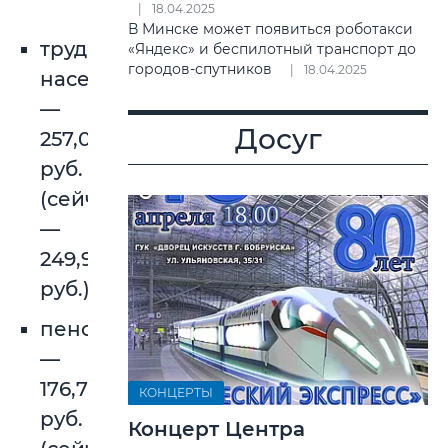
18.04.2025
В Минске может появиться роботакси
трудоспособное
«Яндекс» и беспилотный транспорт до
городов-спутников
18.04.2025
население
—
Досуг
257,05
руб.
(сейчас
—
249,98
руб.);
пенсионеры
—
176,75
КОНЦЕРТЫ
руб.
Концерт Центра