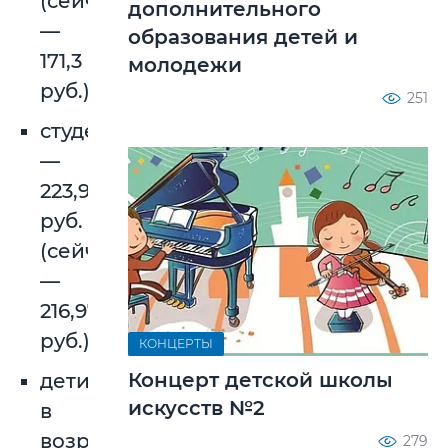
(сейчас
дополнительного
—
образования детей и
171,3
молодежи
руб.);
251
студенты
—
223,93
руб.
(сейчас
—
216,97
руб.);
КОНЦЕРТЫ
Концерт детской школы
дети
искусств №2
в
возрасте
279