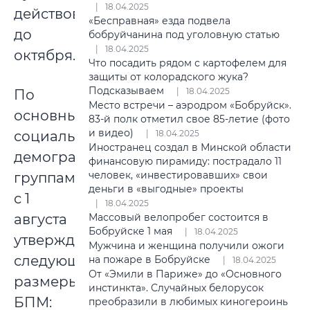
18.04.2025
действовать
«Бесправная» езда подвела
до
бобруйчанина под уголовную статью
18.04.2025
октября.
Что посадить рядом с картофелем для
защиты от колорадского жука?
Подсказываем
18.04.2025
По
Место встречи – аэродром «Бобруйск».
основным
83-й полк отметил свое 85-летие (фото
и видео)
социально-
18.04.2025
Иностранец создал в Минской области
демографическим
финансовую пирамиду: пострадало 11
человек, «инвестировавших» свои
группам
деньги в «выгодные» проекты
с 1
18.04.2025
августа
Массовый велопробег состоится в
Бобруйске 1 мая
18.04.2025
утверждены
Мужчина и женщина получили ожоги
следующие
на пожаре в Бобруйске
18.04.2025
От «Эмили в Париже» до «Основного
размеры
инстинкта». Случайных белорусок
БПМ:
преобразили в любимых киногероинь