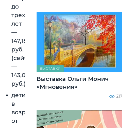
до
трех
лет
—
147,18
руб.
(сейчас
—
ВЫСТАВКИ
143,09
Выставка Ольги Монич
руб.);
«Мгновения»
дети
217
в
возрасте
от