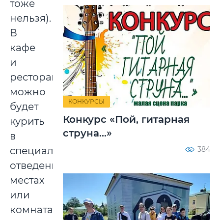
тоже
нельзя).
В
кафе
и
ресторанах
можно
КОНКУРСЫ
будет
Конкурс «Пой, гитарная
курить
струна...»
в
специально
384
отведенных
местах
или
комнатах.