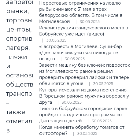
запретом
Нерестовые ограничения на ловлю
рыбы снимают с 31 мая в трех
рынки,
белорусских областях. В том числе в
торговые
Могилевской
30.05.2025
Реконструкция фандоковского моста в
центры,
Бобруйске уже идет (видео)
спортивные
30.05.2025
«Гастрофест» в Могилеве. Суши-бар
лагеря,
«Две палочки»: учиться никогда не
пляжи
поздно
30.05.2025
и
Завести машину без ключей: подросток
из Могилевского района решил
остановки
проверить проверил лайфхак и теперь
общественного
обвиняется в угоне
30.05.2025
Купюры исчезали из дома постепенно.
транспорта,
В Горецком районе мужчина воровал у
–
друга
30.05.2025
1 июня в бобруйском городском парке
также
пройдет праздничная программа ко
отметили
Дню защиты детей
30.05.2025
Когда начинать обработку томатов от
в
фитофторы?
30.05.2025