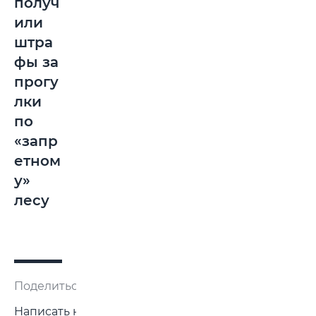
получ
или
штра
фы за
прогу
лки
по
«запр
етном
у»
лесу
Поделиться:
Написать нам