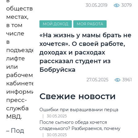
в
30.05.2019
3079
общественных
местах,
в том
МОЙ ДОХОД
МОЯ РАБОТА
числе
«На жизнь у мамы брать не
в
хочется». О своей работе,
подъезде,
доходах и расходах
лифте
рассказал студент из
или
Бобруйска
рабочем
27.05.2025
3961
кабинете,
информирует
Свежие новости
пресс-
служба
Ошибки при выращивании перца
МВД.
30.05.2025
После сытного обеда хочется
сладенького? Разбираемся, почему
– Под
30.05.2025