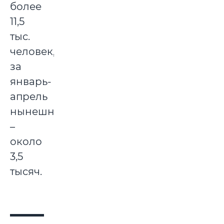
более
11,5
тыс.
человек,
за
январь-
апрель
нынешнего
–
около
3,5
тысяч.