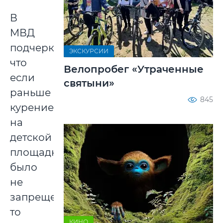
В
МВД
подчеркивают,
ЭКСКУРСИИ
что
Велопробег «Утраченные
если
святыни»
раньше
845
курение
на
детской
площадке
было
не
запрещено,
то
КИНО