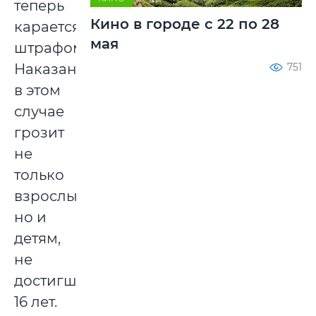
теперь
Кино в городе с 22 по 28
карается
мая
штрафом.
Наказание
751
в этом
случае
грозит
не
только
взрослым,
но и
детям,
не
достигшим
16 лет.