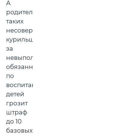
А
родителям
таких
несовершеннолетних
курильщиков
за
невыполнение
обязанностей
по
воспитанию
детей
грозит
штраф
до 10
базовых