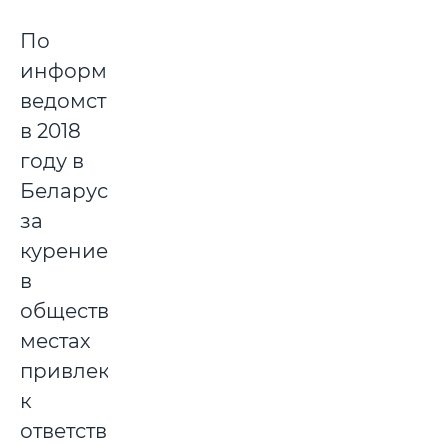
По
информации
ведомства,
в 2018
году в
Беларуси
за
курение
в
общественных
местах
привлекли
к
ответственности