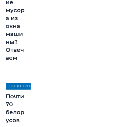
ие
мусор
а из
окна
маши
ны?
Отвеч
аем
ОБЩЕСТВО
Почти
70
белор
усов