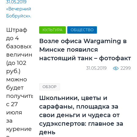
31.05.2019
«Вечерний
Бобруйск».
Штраф
КУЛЬТУРА
ОБЩЕСТВО
до 4
Возле офиса Wargaming в
базовых
Минске появился
величин
настоящий танк – фотофакт
(до 102
31.05.2019
2299
руб.)
можно
будет
ОБЗОР
получить
Школьники, цветы и
с 27
сарафаны, площадка за
июля
свои деньги и чудеса от
за
судэкспертов: главное за
курение
день