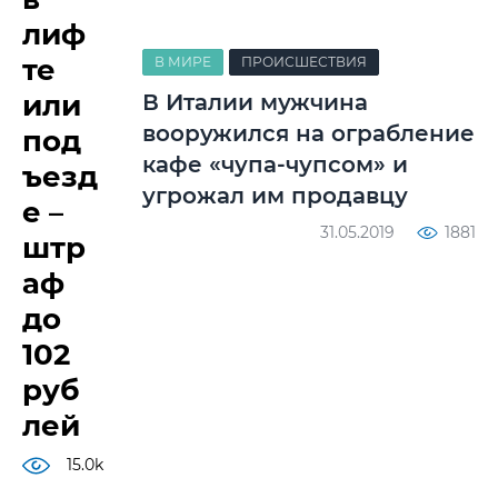
лиф
те
В МИРЕ
ПРОИСШЕСТВИЯ
или
В Италии мужчина
вооружился на ограбление
под
кафе «чупа-чупсом» и
ъезд
угрожал им продавцу
е –
31.05.2019
1881
штр
аф
до
102
руб
лей
15.0k