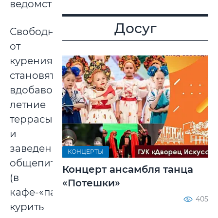
ведомстве.
Досуг
Свободными
от
курения
становятся
вдобавок
летние
террасы
и
заведения
КОНЦЕРТЫ
общепита
Концерт ансамбля танца
(в
«Потешки»
кафе-«палатке»
405
курить