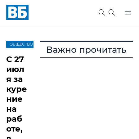
ОБЩЕСТВО
Важно прочитать
С 27
июл
я за
куре
ние
на
раб
оте,
в