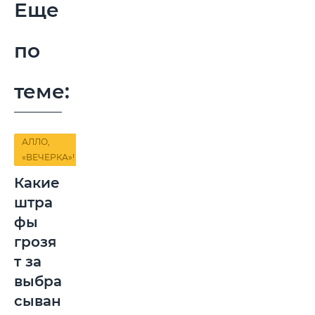
Еще
по
теме:
АЛЛО,
«ВЕЧЕРКА»!
Какие
штра
фы
грозя
т за
выбра
сыван