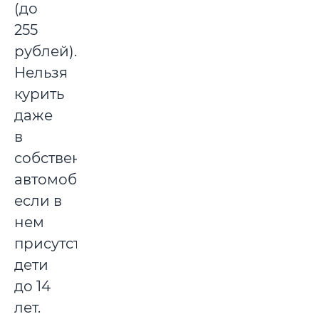
(до
255
рублей).
Нельзя
курить
даже
в
собственном
автомобиле,
если в
нем
присутствуют
дети
до 14
лет.