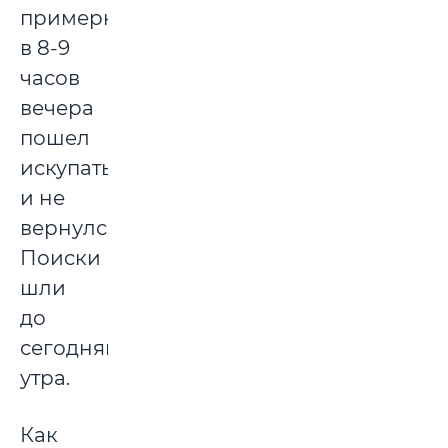
примерно
в 8-9
часов
вечера
пошел
искупаться
и не
вернулся.
Поиски
шли
до
сегодняшнего
утра.
Как