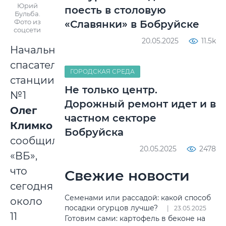
Юрий
поесть в столовую
Бульба.
Фото из
«Славянки» в Бобруйске
соцсети
20.05.2025
11.5k
Начальник
спасательной
ГОРОДСКАЯ СРЕДА
станции
Не только центр.
№1
Дорожный ремонт идет и в
Олег
частном секторе
Климко
Бобруйска
сообщил
20.05.2025
2478
«ВБ»,
что
Свежие новости
сегодня
Семенами или рассадой: какой способ
около
посадки огурцов лучше?
23.05.2025
11
Готовим сами: картофель в беконе на