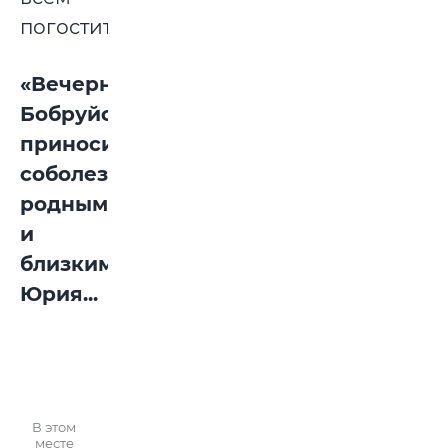
погостить».
«Вечерний
Бобруйск»
приносит
соболезнования
родным
и
близким
Юрия...
В этом
месте