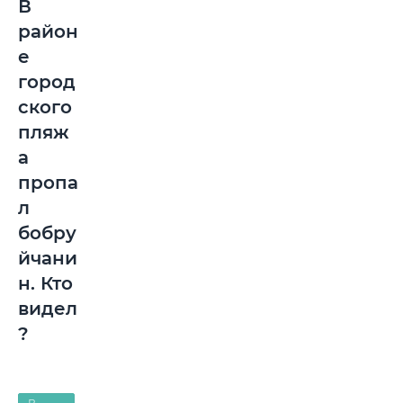
В
район
е
город
ского
пляж
а
пропа
л
бобру
йчани
н. Кто
видел
?