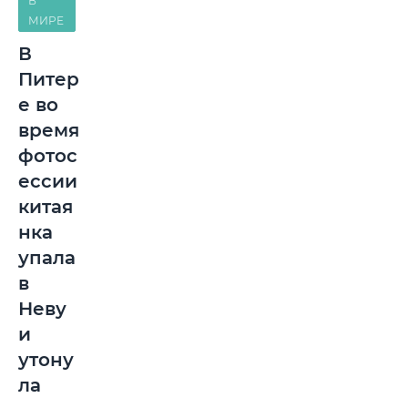
В
МИРЕ
В
Питер
е во
время
фотос
ессии
китая
нка
упала
в
Неву
и
утону
ла