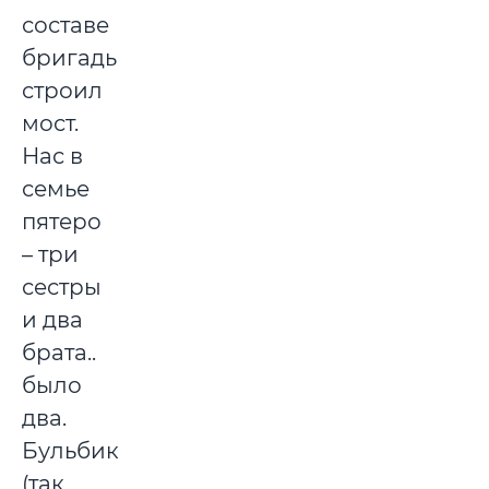
составе
бригады
строил
мост.
Нас в
семье
пятеро
– три
сестры
и два
брата..
было
два.
Бульбик
(так