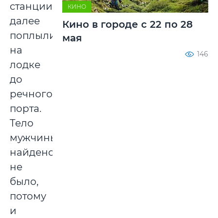
станции,
КИНО
далее
Кино в городе с 22 по 28
поплыли
мая
на
146
лодке
до
речного
порта.
Тело
мужчины
найдено
не
было,
потому
и