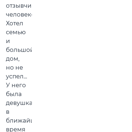
отзывчивым
человеком...
Хотел
семью
и
большой
дом,
но не
успел...
У него
была
девушка,
в
ближайшее
время