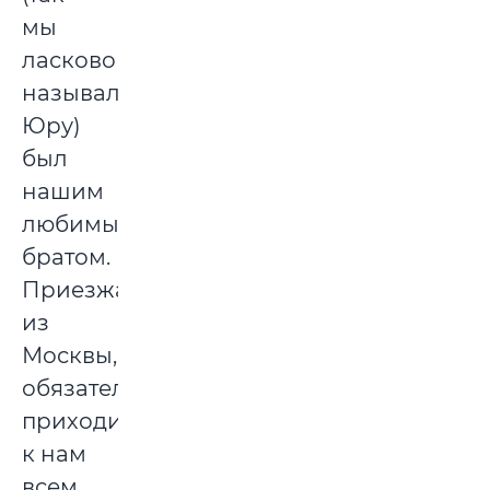
мы
ласково
называли
Юру)
был
нашим
любимым
братом.
Приезжая
из
Москвы,
обязательно
приходил
к нам
всем