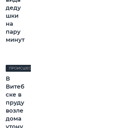
деду
шки
на
пару
минут
ПРОИСШЕСТВИЯ
В
Витеб
ске в
пруду
возле
дома
утону