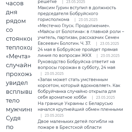
решетке
23.05.2025
часов
Максим Гурин вступил в должность
дня
председателя Бобруйского
горисполкома
рядом
23.05.2025
«Местечко Глуск. Продолжение».
со
«Майсы от Болотина»: в главной роли –
учитель, партизан, рассказчик Семен
стоянкой
Евсеевич Болотин. Ч. 37.
23.05.2025
теплохода
24 мая в Бобруйске пройдет прямая
«Мечта»
линия по вопросам ЖКХ
23.05.2025
Руководство Бобруйска ответит на
случайный
вопросы горожан в субботу, 24 мая
прохожий
23.05.2025
«Запах может стать умственным
увидел
корсетом, который вдохновляет». Как
всплывшее
бобруйчанка случайно открыла для
себя ароматное хобби
23.05.2025
тело
На границе Украины с Беларусью
мужчины.
начался крупнейший обмен пленными
23.05.2025
Судя
Двое маленьких детей погибли на
по
пожаре в Брестской области