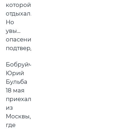
которой
отдыхал.
Но
увы...
опасения
подтвердились.
Бобруйчанин
Юрий
Бульба
18 мая
приехал
из
Москвы,
где