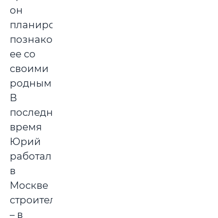
он
планировал
познакомить
ее со
своими
родными.
В
последнее
время
Юрий
работал
в
Москве
строителем
– в