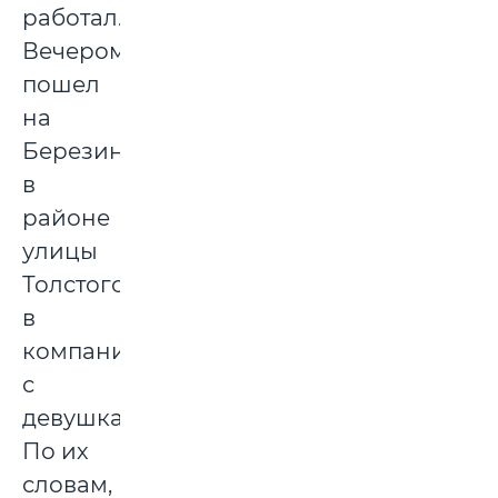
работал.
Вечером
пошел
на
Березину
в
районе
улицы
Толстого
в
компании
с
девушками.
По их
словам,