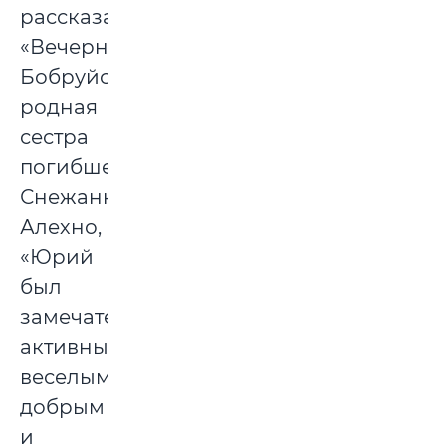
рассказала
«Вечернему
Бобруйску»
родная
сестра
погибшего,
Снежанна
Алехно,
«Юрий
был
замечательным,
активным,
веселым,
добрым
и