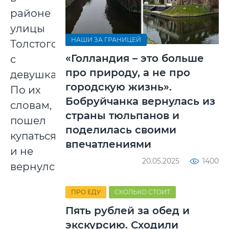
районе
улицы
НАШИ ЗА ГРАНИЦЕЙ
Толстого
«Голландия – это больше
с
про природу, а не про
девушками.
городскую жизнь».
По их
Бобруйчанка вернулась из
словам,
страны тюльпанов и
пошел
поделилась своими
купаться
впечатлениями
и не
20.05.2025
1400
вернулся.
ПРО ЕДУ
СКОЛЬКО СТОИТ
Пять рублей за обед и
экскурсию. Сходили