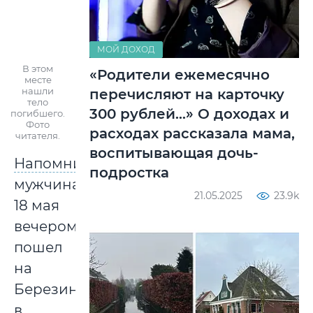
МОЙ ДОХОД
В этом
«Родители ежемесячно
месте
нашли
перечисляют на карточку
тело
300 рублей…» О доходах и
погибшего.
Фото
расходах рассказала мама,
читателя.
воспитывающая дочь-
Напомним
,
подростка
мужчина
21.05.2025
23.9k
18 мая
вечером
пошел
на
Березину
в