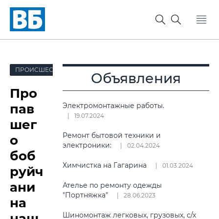
ПРОИСШЕСТВИЯ
Объявления
Про
пав
Электромонтажные работы.
19.07.2024
шег
Ремонт бытовой техники и
о
электроники:
02.04.2024
боб
Химчистка на Гагарина
01.03.2024
руйч
ани
Ателье по ремонту одежды
"Портняжка"
28.06.2023
на
наш
Шиномонтаж легковых, грузовых, с/х