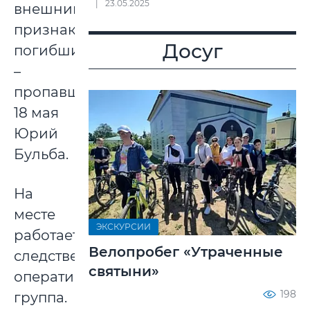
23.05.2025
внешним
признакам
Досуг
погибший
–
пропавший
18 мая
Юрий
Бульба.
На
месте
ЭКСКУРСИИ
работает
Велопробег «Утраченные
следственно-
святыни»
оперативная
198
группа.