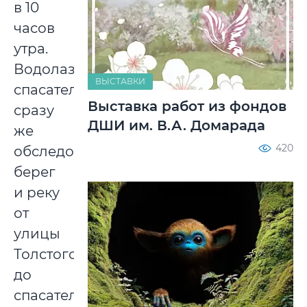
в 10
часов
утра.
Водолазы-
ВЫСТАВКИ
спасатели
Выставка работ из фондов
сразу
ДШИ им. В.А. Домарада
же
420
обследовали
берег
и реку
от
улицы
Толстого
до
спасательной