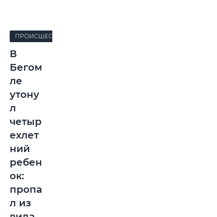
ПРОИСШЕСТВИЯ
В
Бегом
ле
утону
л
четыр
ехлет
ний
ребен
ок:
пропа
л из
вида