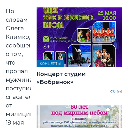
По
словам
Олега
Климко,
сообщение
о том,
что
КОНЦЕРТЫ
пропал
Концерт студии
мужчина,
«Бобренок»
поступило
99
спасателям
от
милиции
19 мая