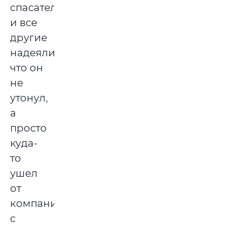
спасатели,
и все
другие
надеялись,
что он
не
утонул,
а
просто
куда-
то
ушел
от
компании,
с