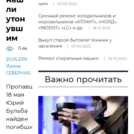
шин
20.03.2024
ли
Срочный ремонт холодильников и
утон
морозильников «АТЛАНТ», «НОРД»,
увш
«INDESIT», «LG» и др.
18.01.2023
им
Выкуп старой бытовой техники у
населения
07.04.2025
11.4k
Ремонт стиральных машин
02.10.2024
20.05.2019
Ирина
СЕВЕРНАЯ.
Важно прочитать
Пропавший
18 мая
Юрий
Бульба
найден
погибшим