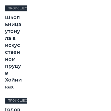
ПРОИСШЕСТВИЯ
Школ
ьница
утону
ла в
искус
ствен
ном
пруду
в
Хойни
ках
ПРОИСШЕСТВИЯ
Годов