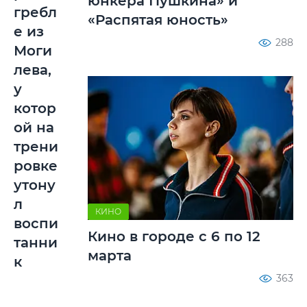
юнкера Пушкина» и
гребл
«Распятая юность»
е из
288
Моги
лева,
у
котор
ой на
трени
ровке
утону
л
КИНО
воспи
Кино в городе с 6 по 12
танни
марта
к
363