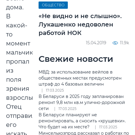
ОБЩЕСТВО
дома.
«Не видно и не слышно».
В
Лукашенко недоволен
какой-
работой НОК
то
момент
15.04.2019
11.9k
мальчик
Свежие новости
пропал
из
МВД: за использование вейпов в
общественных местах предусмотрен
поля
штраф до 4 базовых величин
зрения
17.03.2025
В Беларуси в 2025 году запланирован
взрослых.
ремонт 9,8 млн кв.м улично-дорожной
Отец
сети
17.03.2025
В Беларуси планируют не
отправился
ремонтировать, а сносить «хрущевки».
его
Что будет на их месте?
17.03.2025
искать
Минсельхозпрод рассказал о работах по