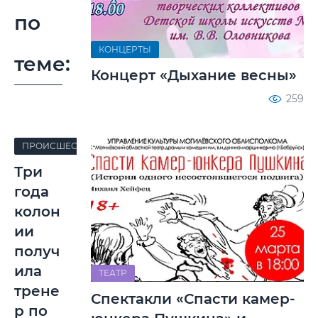
по
КОНЦЕРТЫ
теме:
Концерт «Дыхание весны»
259
ПРОИСШЕСТВИЯ
Три
года
колон
ии
получ
ила
ТЕАТР
трене
Спектакли «Спасти камер-
р по