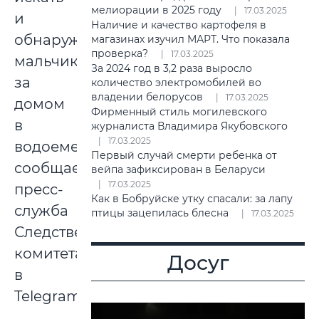
мелиорации в 2025 году
17.03.2025
и
Наличие и качество картофеля в
обнаружил
магазинах изучил МАРТ. Что показала
проверка?
17.03.2025
мальчика
За 2024 год в 3,2 раза выросло
за
количество электромобилей во
владении белорусов
17.03.2025
домом
Фирменный стиль могилевского
в
журналиста Владимира Якубовского
17.03.2025
водоеме,
Первый случай смерти ребенка от
сообщает
вейпа зафиксирован в Беларуси
17.03.2025
пресс-
Как в Бобруйске утку спасали: за лапу
служба
птицы зацепилась блесна
17.03.2025
Следственного
комитета
Досуг
в
Telegram.