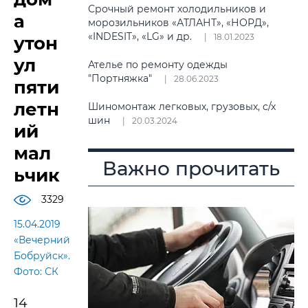
Срочный ремонт холодильников и
а
морозильников «АТЛАНТ», «НОРД»,
«INDESIT», «LG» и др.
18.01.2023
утон
ул
Ателье по ремонту одежды
"Портняжка"
28.06.2023
пяти
летн
Шиномонтаж легковых, грузовых, с/х
шин
20.03.2024
ий
мал
Важно прочитать
ьчик
3329
15.04.2019
«Вечерний
Бобруйск».
Фото: СК
14