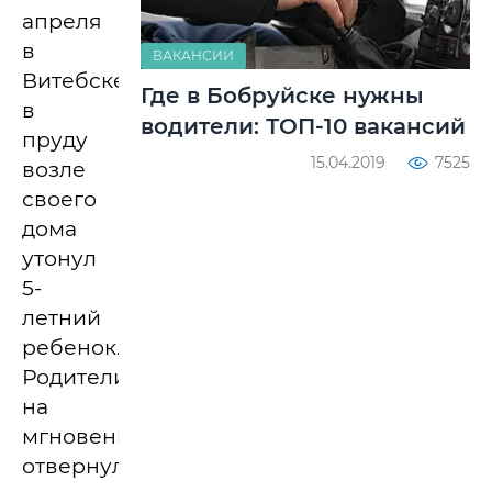
апреля
в
ВАКАНСИИ
Витебске
Где в Бобруйске нужны
в
водители: ТОП-10 вакансий
пруду
15.04.2019
7525
возле
своего
дома
утонул
5-
летний
ребенок.
Родители
на
мгновение
отвернулись.