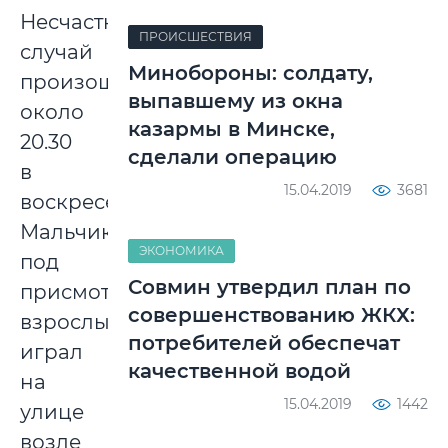
Несчастный
ПРОИСШЕСТВИЯ
случай
Минобороны: солдату,
произошел
выпавшему из окна
около
казармы в Минске,
20.30
сделали операцию
в
15.04.2019
3681
воскресенье.
Мальчик
ЭКОНОМИКА
под
Совмин утвердил план по
присмотром
совершенствованию ЖКХ:
взрослых
потребителей обеспечат
играл
качественной водой
на
15.04.2019
1442
улице
возле