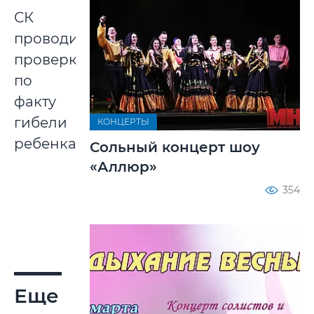
СК
проводит
проверку
по
факту
гибели
КОНЦЕРТЫ
ребенка.
Сольный концерт шоу
«Аллюр»
354
Еще