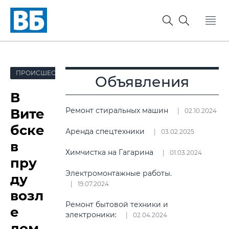
ПРОИСШЕСТВИЯ
Объявления
В
Вите
Ремонт стиральных машин
02.10.2024
бске
Аренда спецтехники
03.02.2025
в
Химчистка на Гагарина
01.03.2024
пру
Электромонтажные работы.
ду
19.07.2024
возл
Ремонт бытовой техники и
е
электроники:
02.04.2024
дом