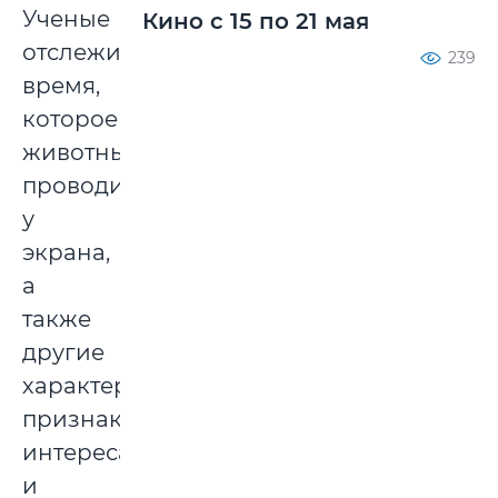
Ученые
Кино с 15 по 21 мая
отслеживали
239
время,
которое
животные
проводили
у
экрана,
а
также
другие
характерные
признаки
интереса
и