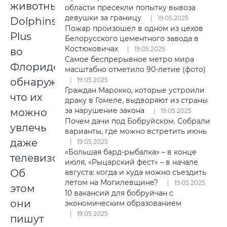
животных
области пресекли попытку вывоза
девушки за границу
19.05.2025
Dolphins
Пожар произошел в одном из цехов
Plus
Белорусского цементного завода в
Костюковичах
19.05.2025
во
Самое беспрерывное метро мира
Флориде
масштабно отметило 90-летие (фото)
обнаружили,
19.05.2025
Граждан Марокко, которые устроили
что их
драку в Гомеле, выдворяют из страны
за нарушение закона
можно
19.05.2025
Почем дачи под Бобруйском. Собрали
увлечь
варианты, где можно встретить июнь
даже
19.05.2025
«Большая бард-рыбалка» – в конце
телевизором.
июля, «Рыцарский фест» – в начале
Об
августа: когда и куда можно съездить
летом на Могилевщине?
19.05.2025
этом
10 вакансий для бобруйчан с
они
экономическим образованием
19.05.2025
пишут