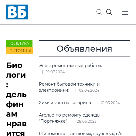
КУЛЬТУРА
Объявления
ПИТОМЦЫ
Био
Электромонтажные работы.
19.07.2024
логи
:
Ремонт бытовой техники и
электроники:
02.04.2024
дель
фин
Химчистка на Гагарина
01.03.2024
ам
Ателье по ремонту одежды
"Портняжка"
нрав
28.06.2023
ится
Шиномонтаж легковых, грузовых, с/х