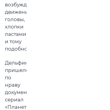
возбуждения:
движения
головы,
хлопки
ластами
и тому
подобное.
Дельфинам
пришелся
по
нраву
документальный
сериал
«Планета