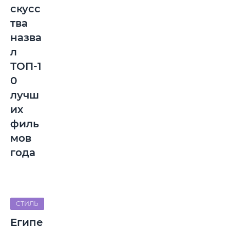
скусс
тва
назва
л
ТОП-1
0
лучш
их
филь
мов
года
СТИЛЬ
Египе