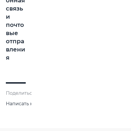
онная
связь
и
почто
вые
отпра
влени
я
Поделиться:
Написать нам