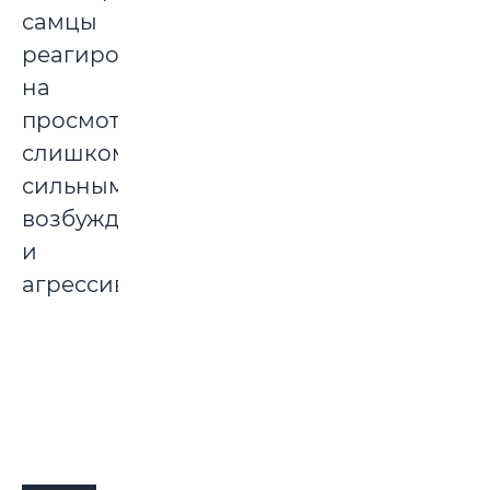
самцы
реагировали
на
просмотр
слишком
сильным
возбуждением
и
агрессивностью.