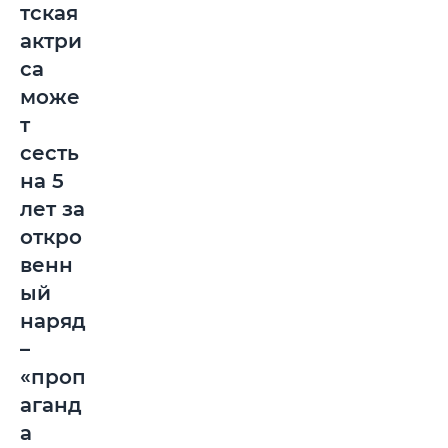
тская
актри
са
може
т
сесть
на 5
лет за
откро
венн
ый
наряд
–
«проп
аганд
а