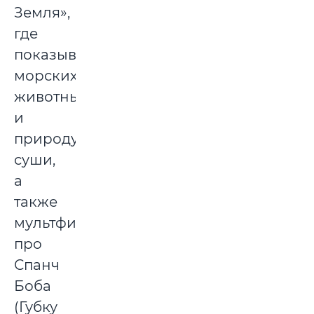
Земля»,
где
показывают
морских
животных
и
природу
суши,
а
также
мультфильм
про
Спанч
Боба
(Губку