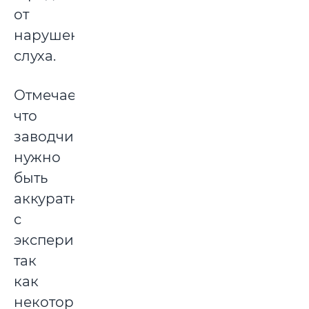
от
нарушений
слуха.
Отмечается,
что
заводчикам
нужно
быть
аккуратным
с
экспериментом,
так
как
некоторые