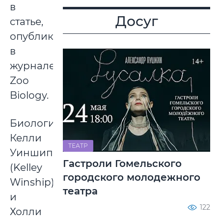
в
Досуг
статье,
опубликованной
в
журнале
Zoo
Biology.
Биологи
Келли
ТЕАТР
Уиншип
Гастроли Гомельского
(Kelley
городского молодежного
Winship)
театра
и
122
Холли