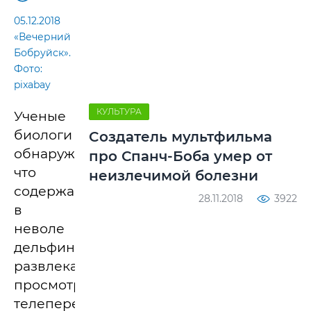
05.12.2018
«Вечерний
Бобруйск».
Фото:
pixabay
КУЛЬТУРА
Ученые
биологи
Cоздатель мультфильма
обнаружили,
про Спанч-Боба умер от
что
неизлечимой болезни
содержащихся
28.11.2018
3922
в
неволе
дельфинов
развлекает
просмотр
телепередач.