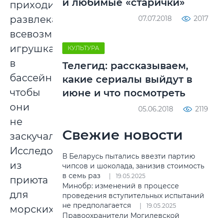
и любимые «старички»
приходится
развлекать
07.07.2018
2017
всевозможными
игрушками
КУЛЬТУРА
в
Телегид: рассказываем,
бассейне,
какие сериалы выйдут в
чтобы
июне и что посмотреть
они
05.06.2018
2119
не
Свежие новости
заскучали.
Исследователи
В Беларусь пытались ввезти партию
из
чипсов и шоколада, занизив стоимость
в семь раз
19.05.2025
приюта
Минобр: изменений в процессе
для
проведения вступительных испытаний
не предполагается
19.05.2025
морских
Правоохранители Могилевской