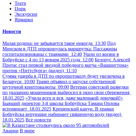
Театр
Цирк
Экскурсии
Ярмарки
Новости
Малая родина: не забывается такое никогда
13:30
Под
Минском в ДТП опрокинулась маршрутка. Пассажиры
госпитализированы с травмами
12:40
Ушли из жизни в
Бобруйске с 4 по 13 января 2025 года
12:00
Белорус Алексей
Протас стал первой звездой победного матча «Вашингтона»
против «Питтсбурга» (видео)
11:10
Сумма ущерба в ДТП по европротоколу будет увеличена в
Беларуси
10:00
Трамп объявил о запуске собственной
шуточной криптовалюты
09:00
Ветеран советской разведки
по указанию мошенников выбросил в окно свои сбережения
18.01.2025
«Учила всех и вся, даже маленькой девочкой!»
Бывший директор 3-й школы Бобруйска Тамара Орлова
вспоминает
18.01.2025
Крещенский канун. В храмах
Бобруйска верующие набирают священную воду (видео)
18.01.2025
Все новости
Аварии
В мире