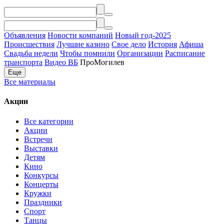
Объявления
Новости компаний
Новый год-2025
Происшествия
Лучшие казино
Свое дело
История
Афиша
Свадьба недели
Чтобы помнили
Организации
Расписание
транспорта
Видео ВБ
ПроМогилев
Еще
Все материалы
Акции
Все категории
Акции
Встречи
Выставки
Детям
Кино
Конкурсы
Концерты
Кружки
Праздники
Спорт
Танцы