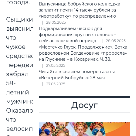
города.
Выпускница бобруйского колледжа
заплатит почти 14 тысяч рублей за
«неотработку» по распределению
Сыщики
28.05.2025
выяснили,
Подкармливаем чеснок для
формирования крупных головок –
что
сейчас ключевой период
28.05.2025
чужое
«Местечко Глуск. Продолжение». Ветка
родословной Богдановича «проросла»
средство
на Глусчине – в Косаричах. Ч. 38.
передвижения
27.05.2025
Читайте в свежем номере газеты
забрал
«Вечерний Бобруйск» 28 мая
58-
27.05.2025
летний
мужчина.
Досуг
Оказалось,
что
велосипед