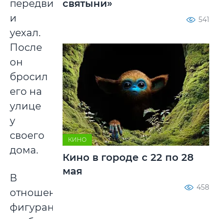
святыни»
передвижения
и
541
уехал.
После
он
бросил
его на
улице
у
своего
КИНО
дома.
Кино в городе с 22 по 28
мая
В
458
отношении
фигуранта