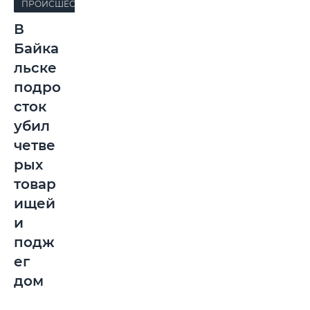
ПРОИСШЕСТВИЯ
В
Байка
льске
подро
сток
убил
четве
рых
товар
ищей
и
подж
ег
дом