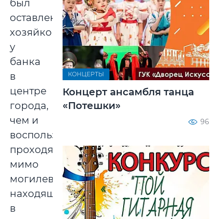
был
оставлен
хозяйкой
у
банка
КОНЦЕРТЫ
в
центре
Концерт ансамбля танца
«Потешки»
города,
чем и
96
воспользовался
проходящий
мимо
могилевчанин,
находящийся
в