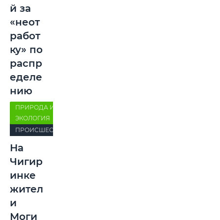
й за
«неот
работ
ку» по
распр
еделе
нию
ПРИРОДА И
ЭКОЛОГИЯ
ПРОИСШЕСТВИЯ
На
Чигир
инке
жител
и
Моги