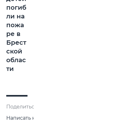
погиб
ли на
пожа
ре в
Брест
ской
облас
ти
Поделиться:
Написать нам