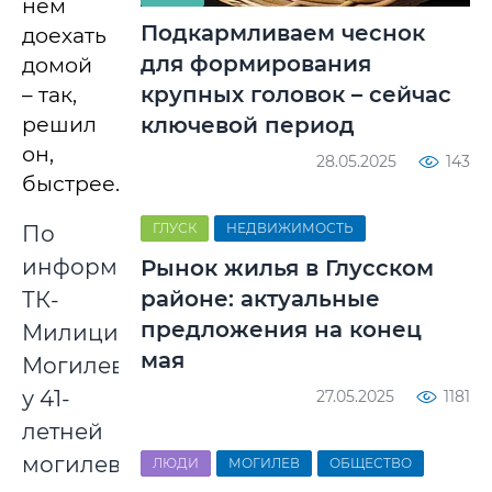
нем
Подкармливаем чеснок
доехать
для формирования
домой
крупных головок – сейчас
– так,
решил
ключевой период
он,
28.05.2025
143
быстрее.
ГЛУСК
НЕДВИЖИМОСТЬ
По
информации
Рынок жилья в Глусском
районе: актуальные
ТК-
предложения на конец
Милиция
мая
Могилевщины,
у 41-
27.05.2025
1181
летней
могилевчанки
ЛЮДИ
МОГИЛЕВ
ОБЩЕСТВО