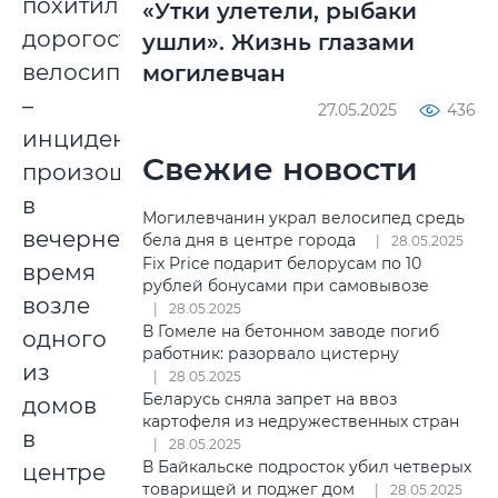
похитили
«Утки улетели, рыбаки
дорогостоящий
ушли». Жизнь глазами
велосипед
могилевчан
–
27.05.2025
436
инцидент
Свежие новости
произошел
в
Могилевчанин украл велосипед средь
вечернее
бела дня в центре города
28.05.2025
Fix Price подарит белорусам по 10
время
рублей бонусами при самовывозе
возле
28.05.2025
В Гомеле на бетонном заводе погиб
одного
работник: разорвало цистерну
из
28.05.2025
Беларусь сняла запрет на ввоз
домов
картофеля из недружественных стран
в
28.05.2025
В Байкальске подросток убил четверых
центре
товарищей и поджег дом
28.05.2025