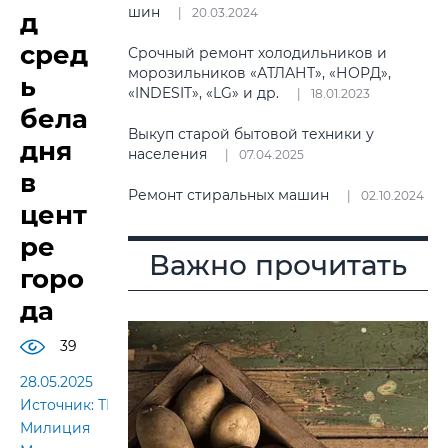
шин
20.03.2024
д
сред
Срочный ремонт холодильников и
морозильников «АТЛАНТ», «НОРД»,
ь
«INDESIT», «LG» и др.
18.01.2023
бела
Выкуп старой бытовой техники у
дня
населения
07.04.2025
в
Ремонт стиральных машин
02.10.2024
цент
ре
Важно прочитать
горо
да
39
28.05.2025
Источник: ТК-
Милиция