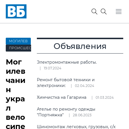
МОГИЛЕВ
Объявления
ПРОИСШЕСТВИЯ
Мог
Электромонтажные работы.
19.07.2024
илев
чани
Ремонт бытовой техники и
электроники:
02.04.2024
н
укра
Химчистка на Гагарина
01.03.2024
л
Ателье по ремонту одежды
"Портняжка"
вело
28.06.2023
сипе
Шиномонтаж легковых, грузовых, с/х