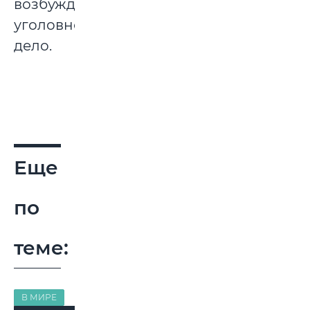
возбуждено
уголовное
дело.
Еще
по
теме:
В МИРЕ