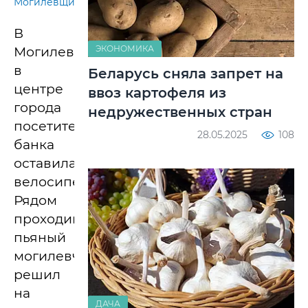
Могилевщины.
В
ЭКОНОМИКА
Могилеве
в
Беларусь сняла запрет на
центре
ввоз картофеля из
города
недружественных стран
посетительниц
28.05.2025
108
банка
оставила
велосипед.
Рядом
проходивший
пьяный
могилевчанин
решил
на
ДАЧА