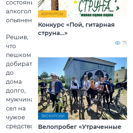
состоянии
алкогольного
КОНКУРСЫ
опьянения.
Конкурс «Пой, гитарная
струна...»
Решив,
75
что
пешком
добираться
до
дома
долго,
мужчина
сел на
ЭКСКУРСИИ
чужое
средство
Велопробег «Утраченные