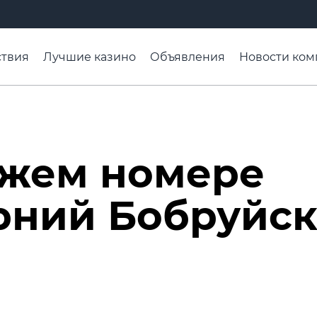
твия
Лучшие казино
Объявления
Новости ком
адьба недели
Чтобы помнили
Организации
Ра
ежем номере
рний Бобруйск