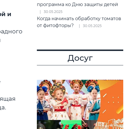
программа ко Дню защиты детей
30.05.2025
ой и
Когда начинать обработку томатов
от фитофторы?
30.05.2025
радного
й
Досуг
е
оящая
а.