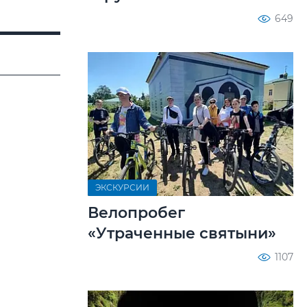
649
ЭКСКУРСИИ
Велопробег
«Утраченные святыни»
1107