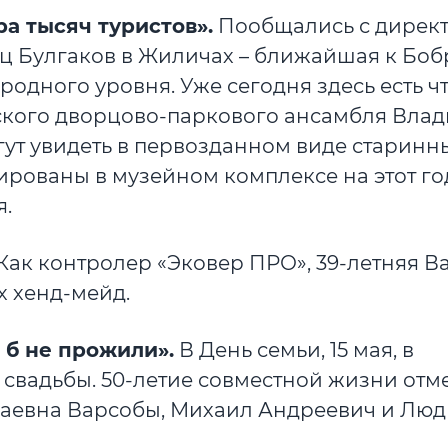
а тысяч туристов».
Пообщались с дирек
ц Булгаков в Жиличах – ближайшая к Боб
одного уровня. Уже сегодня здесь есть ч
ского дворцово-паркового ансамбля Влад
огут увидеть в первозданном виде старинн
ованы в музейном комплексе на этот год 
я.
Как контролер «Эковер ПРО», 39-летняя В
х хенд-мейд.
о б не прожили».
В День семьи, 15 мая, в
 свадьбы. 50-летие совместной жизни отм
аевна Варсобы, Михаил Андреевич и Лю