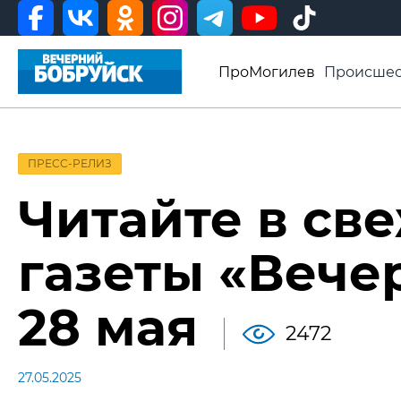
ПроМогилев
Происшес
История
Афиша
Св
Видео ВБ
ПРЕСС-РЕЛИЗ
Читайте в св
газеты «Вече
28 мая
2472
27.05.2025