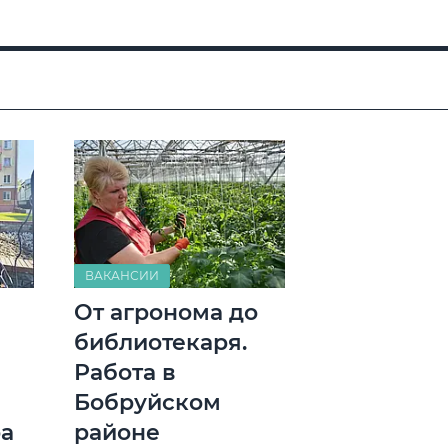
ВАКАНСИИ
От агронома до
библиотекаря.
Работа в
Бобруйском
ра
районе