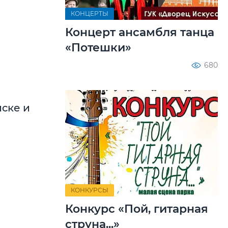
КОНЦЕРТЫ
Концерт ансамбля танца
«Потешки»
680
йске и
КОНКУРСЫ
Конкурс «Пой, гитарная
струна...»