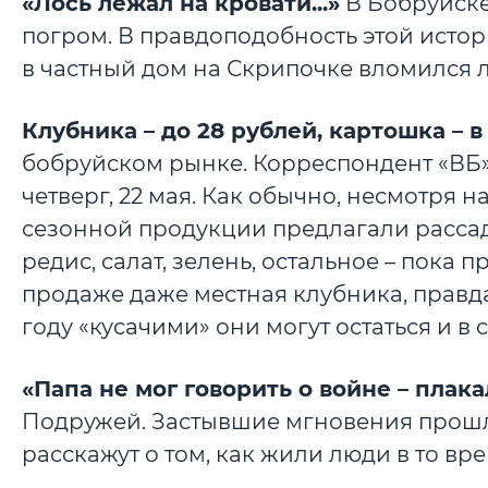
«Лось лежал на кровати...»
В Бобруйске
погром. В правдоподобность этой истори
в частный дом на Скрипочке вломился лос
Клубника – до 28 рублей, картошка – в
бобруйском рынке. Корреспондент «ВБ»
четверг, 22 мая. Как обычно, несмотря н
сезонной продукции предлагали рассаду
редис, салат, зелень, остальное – пока
продаже даже местная клубника, правда,
году «кусачими» они могут остаться и в 
«Папа не мог говорить о войне – плака
Подружей. Застывшие мгновения прошло
расскажут о том, как жили люди в то вре