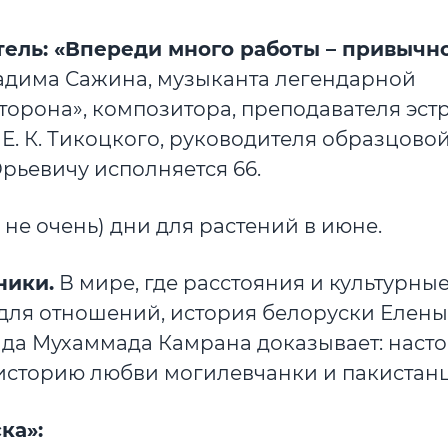
ель: «Впереди много работы – привычн
Вадима Сажина, музыканта легендарной
торона», композитора, преподавателя эст
 Е. К. Тикоцкого, руководителя образцово
рьевичу исполняется 66.
не очень) дни для растений в июне.
ники.
В мире, где расстояния и культурны
 для отношений, история белоруски Елены
да Мухаммада Камрана доказывает: наст
 историю любви могилевчанки и пакистанц
ка»: