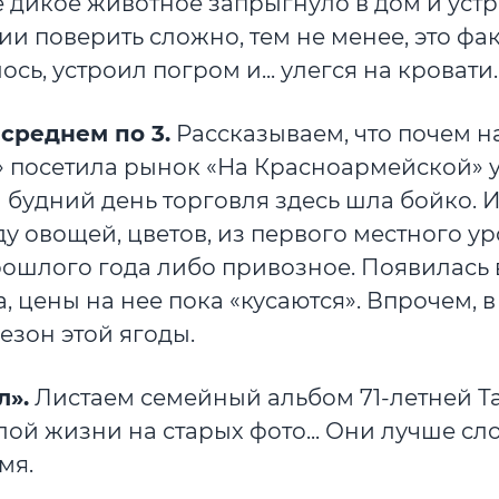
 дикое животное запрыгнуло в дом и уст
и поверить сложно, тем не менее, это факт
ь, устроил погром и... улегся на кровати.
 среднем по 3.
Рассказываем, что почем н
 посетила рынок «На Красноармейской» у
а будний день торговля здесь шла бойко. 
 овощей, цветов, из первого местного ур
 прошлого года либо привозное. Появилась 
 цены на нее пока «кусаются». Впрочем, в
сезон этой ягоды.
л».
Листаем семейный альбом 71-летней Т
й жизни на старых фото... Они лучше сл
мя.