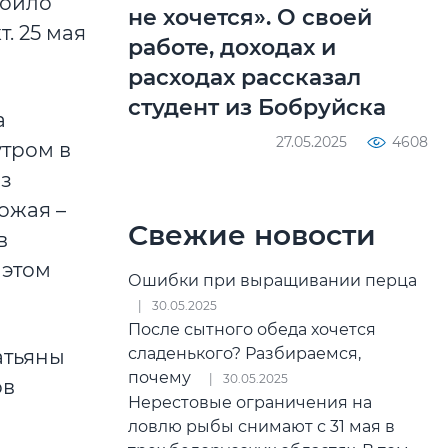
роило
не хочется». О своей
. 25 мая
работе, доходах и
расходах рассказал
студент из Бобруйска
а
27.05.2025
4608
тром в
Из
ожая –
Свежие новости
в
 этом
Ошибки при выращивании перца
30.05.2025
После сытного обеда хочется
сладенького? Разбираемся,
атьяны
почему
30.05.2025
ов
Нерестовые ограничения на
ловлю рыбы снимают с 31 мая в