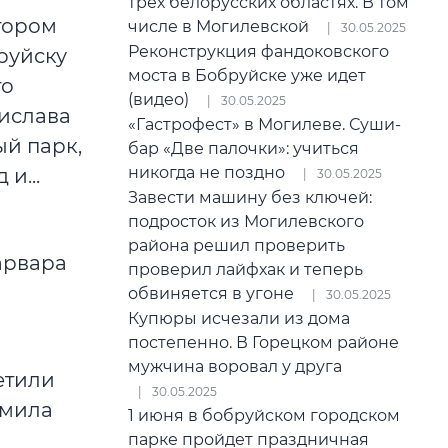
трех белорусских областях. В том
тором
числе в Могилевской
30.05.2025
Реконструкция фандоковского
руйску
моста в Бобруйске уже идет
то
(видео)
30.05.2025
ислава
«Гастрофест» в Могилеве. Суши-
ый парк,
бар «Две палочки»: учиться
никогда не поздно
и...
30.05.2025
Завести машину без ключей:
подросток из Могилевского
района решил проверить
арвара
проверил лайфхак и теперь
обвиняется в угоне
30.05.2025
Купюры исчезали из дома
постепенно. В Горецком районе
мужчина воровал у друга
етили
30.05.2025
дмила
1 июня в бобруйском городском
парке пройдет праздничная