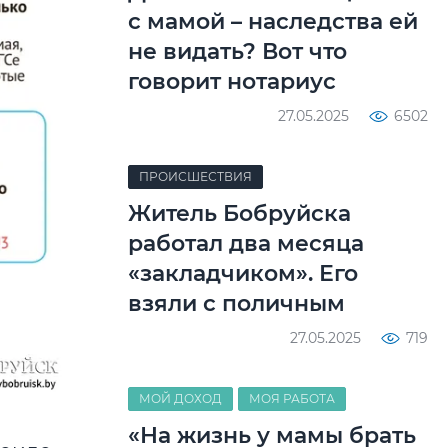
с мамой – наследства ей
не видать? Вот что
говорит нотариус
27.05.2025
6502
ПРОИСШЕСТВИЯ
Житель Бобруйска
работал два месяца
«закладчиком». Его
взяли с поличным
27.05.2025
719
МОЙ ДОХОД
МОЯ РАБОТА
«На жизнь у мамы брать