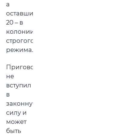
а
оставшиеся
20 – в
колонии
строгого
режима.
Приговор
не
вступил
в
законную
силу и
может
быть