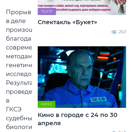
Прорыв
ТЕАТР
в деле
Спектакль «Букет»
произошел
263
благодаря
современным
методам
генетического
исследования.
Результаты
проведенных
в
КИНО
ГКСЭ
Кино в городе с 24 по 30
судебных
апреля
биологических