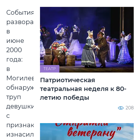
События
разворачивались
в
июне
2000
года:
в
ТЕАТР
Могилеве
Патриотическая
обнаружили
театральная неделя к 80-
труп
летию победы
девушки
208
c
признаками
изнасилования