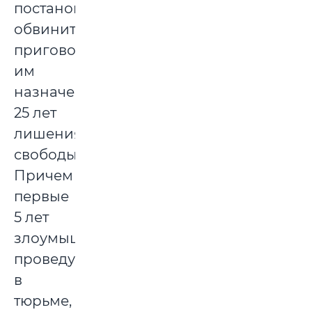
постановлен
обвинительный
приговор,
им
назначено
25 лет
лишения
свободы.
Причем
первые
5 лет
злоумышленники
проведут
в
тюрьме,