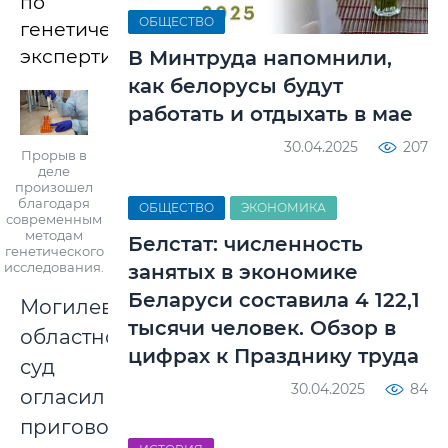
по
ОБЩЕСТВО
генетическим
экспертизам.
В Минтруда напомнили,
как белорусы будут
работать и отдыхать в мае
30.04.2025
207
Прорыв в
деле
произошел
благодаря
ОБЩЕСТВО
ЭКОНОМИКА
современным
методам
Белстат: численность
генетического
исследования.
занятых в экономике
Беларуси составила 4 122,1
Могилевский
тысячи человек. Обзор в
областной
цифрах к Празднику труда
суд
30.04.2025
84
огласил
приговор