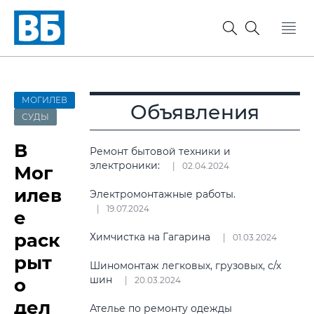
МОГИЛЕВ
Объявления
СУДЫ
В
Ремонт бытовой техники и
электроники:
02.04.2024
Мог
илев
Электромонтажные работы.
19.07.2024
е
раск
Химчистка на Гагарина
01.03.2024
рыт
Шиномонтаж легковых, грузовых, с/х
шин
о
20.03.2024
дел
Ателье по ремонту одежды