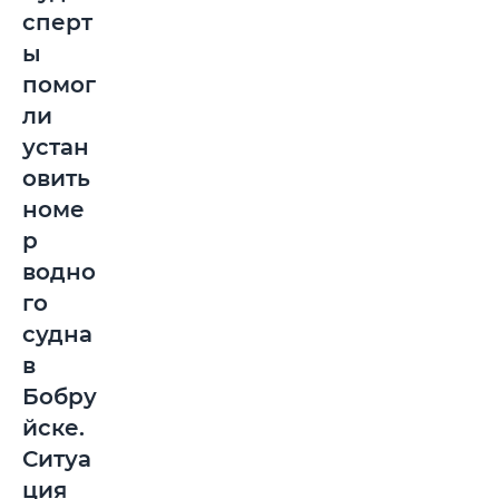
сперт
ы
помог
ли
устан
овить
номе
р
водно
го
судна
в
Бобру
йске.
Ситуа
ция