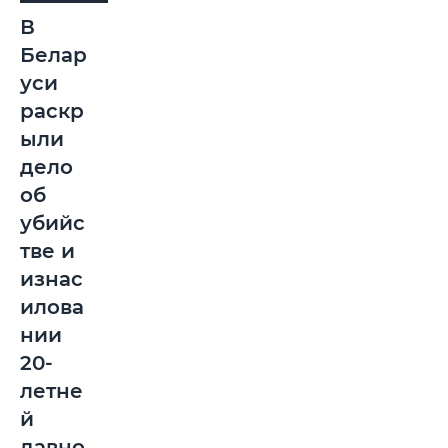
В
Белар
уси
раскр
ыли
дело
об
убийс
тве и
изнас
илова
нии
20-
летне
й
давно