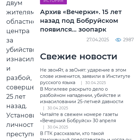
ИСТОРИЯ
двум
Архив «Вечерки». 15 лет
жителям
назад под Бобруйском
областного
появился... зоопарк
центра
за
27.04.2025
2987
убийство,
Свежие новости
изнасилование
и
Не звонЯт, а звОнят: ударение в этом
слове изменится, заявили в Институте
разбой,
русского языка
30.04.2025
совершенные
В Могилеве раскрыто дело о
разбойном нападении, убийстве и
25 лет
изнасиловании 25-летней давности
назад.
30.04.2025
Читайте в свежем номере газеты
Установить
«Вечерний Бобруйск» 30 апреля
личности
30.04.2025
преступников
В ГТК рассказали, кто такой
таможенный представитель и когда он