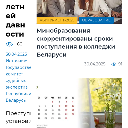
летн
ей
АБИТУРИЕНТ-2025
ОБРАЗОВАНИЕ
давн
Минобразования
ости
скорректированы сроки
60
поступления в колледжи
Беларуси
30.04.2025
Источник:
30.04.2025
91
Государственный
комитет
судебных
экспертиз
Республики
Беларусь
Преступников
установили