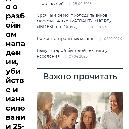
"Портняжка"
28.06.2023
о о
разб
Срочный ремонт холодильников и
морозильников «АТЛАНТ», «НОРД»,
ойн
«INDESIT», «LG» и др.
18.01.2023
ом
Ремонт стиральных машин
02.10.2024
напа
Выкуп старой бытовой техники у
ден
населения
07.04.2025
ии,
уби
Важно прочитать
йств
е и
изна
сило
вани
и 25-