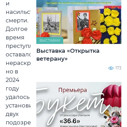
и
насильственной
смерти.
Долгое
время
ВЫСТАВКИ
преступление
Выставка «Открытка
оставалось
ветерану»
нераскрытом,
173
но в
2024
году
удалось
установить
двух
подозреваемых.