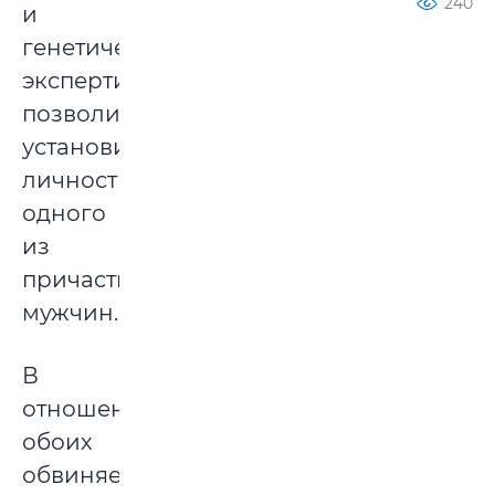
240
и
генетических
экспертиз
позволили
установить
личность
одного
из
причастных
мужчин.
В
отношении
обоих
обвиняемых