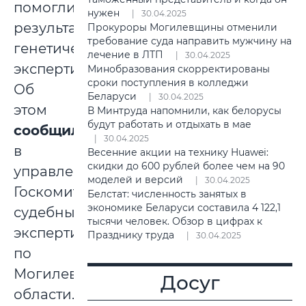
помогли
нужен
30.04.2025
результаты
Прокуроры Могилевщины отменили
требование суда направить мужчину на
генетических
лечение в ЛТП
30.04.2025
экспертиз.
Минобразования скорректированы
сроки поступления в колледжи
Об
Беларуси
30.04.2025
этом
В Минтруда напомнили, как белорусы
будут работать и отдыхать в мае
сообщили
30.04.2025
в
Весенние акции на технику Huawei:
скидки до 600 рублей более чем на 90
управлении
моделей и версий
30.04.2025
Госкомитета
Белстат: численность занятых в
экономике Беларуси составила 4 122,1
судебных
тысячи человек. Обзор в цифрах к
экспертиз
Празднику труда
30.04.2025
по
Могилевской
Досуг
области.