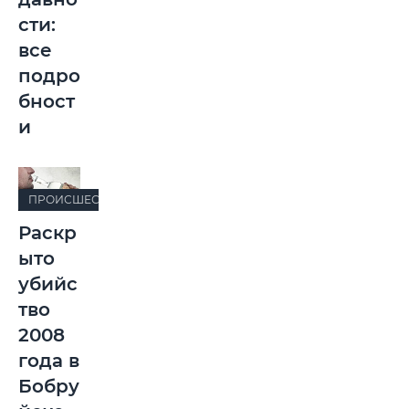
сти:
все
подро
бност
и
ПРОИСШЕСТВИЯ
Раскр
ыто
убийс
тво
2008
года в
Бобру