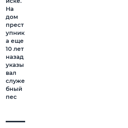
йске.
На
дом
прест
упник
а еще
10 лет
назад
указы
вал
служе
бный
пес