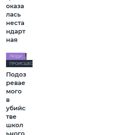
оказа
лась
неста
ндарт
ная
ЛЮДИ
ПРОИСШЕСТВИЯ
Подоз
ревае
мого
в
убийс
тве
школ
ьного