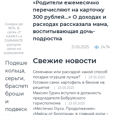
«Родители ежемесячно
перечисляют на карточку
300 рублей…» О доходах и
расходах рассказала мама,
Скидки до
90%. В
воспитывающая дочь-
сетях «7
КАРАТ» и
подростка
DIAMANTE
рухнули
21.05.2025
24.7k
цены на
украшения.
Свежие новости
Подешевели
кольца,
Семенами или рассадой: какой способ
посадки огурцов лучше?
серьги,
23.05.2025
Готовим сами: картофель в беконе на
браслеты,
решетке
23.05.2025
броши
Максим Гурин вступил в должность
председателя Бобруйского
и
горисполкома
23.05.2025
подвески.
«Местечко Глуск. Продолжение».
«Майсы от Болотина»: в главной роли –