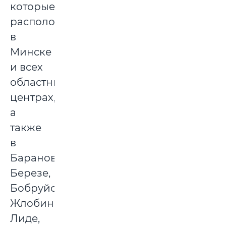
которые
расположены
в
Минске
и всех
областных
центрах,
а
также
в
Барановичах,
Березе,
Бобруйске,
Жлобине,
Лиде,