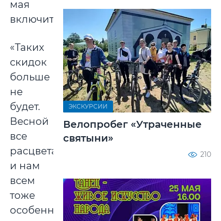
мая
включительно.
«Таких
скидок
больше
не
будет.
ЭКСКУРСИИ
Весной
Велопробег «Утраченные
все
святыни»
расцветает
210
и нам
всем
тоже
особенно