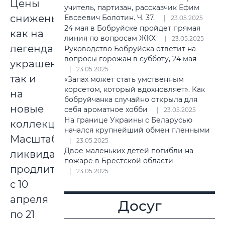
Цены
учитель, партизан, рассказчик Ефим
снижены
Евсеевич Болотин. Ч. 37.
23.05.2025
24 мая в Бобруйске пройдет прямая
как на
линия по вопросам ЖКХ
23.05.2025
легендарные
Руководство Бобруйска ответит на
вопросы горожан в субботу, 24 мая
украшения,
23.05.2025
так и
«Запах может стать умственным
корсетом, который вдохновляет». Как
на
бобруйчанка случайно открыла для
новые
себя ароматное хобби
23.05.2025
На границе Украины с Беларусью
коллекции.
начался крупнейший обмен пленными
Масштабная
23.05.2025
Двое маленьких детей погибли на
ликвидация
пожаре в Брестской области
продлится
23.05.2025
с 10
апреля
Досуг
по 21