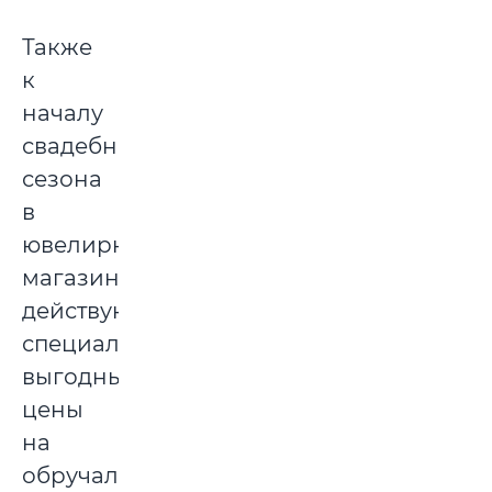
Также
к
началу
свадебного
сезона
в
ювелирных
магазинах
действуют
специальные
выгодные
цены
на
обручальные