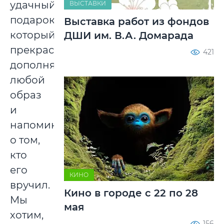
удачный
ВЫСТАВКИ
подарок,
Выставка работ из фондов
который
ДШИ им. В.А. Домарада
прекрасно
421
дополняет
любой
образ
и
напоминает
о том,
кто
его
КИНО
вручил.
Кино в городе с 22 по 28
Мы
мая
хотим,
156