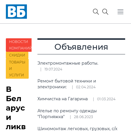
НОВОСТИ
Объявления
КОМПАНИЙ
СКИДКИ
ТОВАРЫ
Электромонтажные работы.
И
19.07.2024
УСЛУГИ
Ремонт бытовой техники и
электроники:
В
02.04.2024
Бел
Химчистка на Гагарина
01.03.2024
арус
Ателье по ремонту одежды
и
"Портняжка"
28.06.2023
ликв
Шиномонтаж легковых, грузовых, с/х