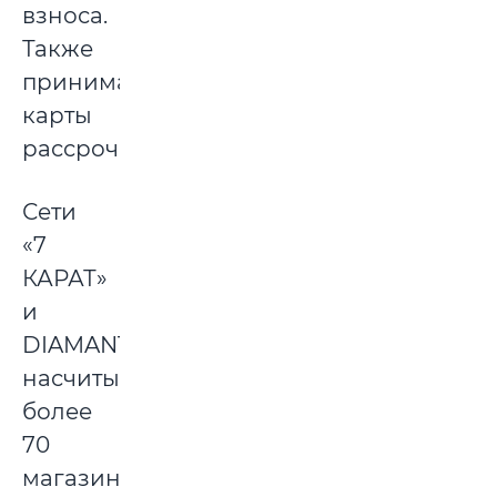
взноса.
Также
принимают
карты
рассрочки.
Сети
«7
КАРАТ»
и
DIAMANTE
насчитывают
более
70
магазинов,