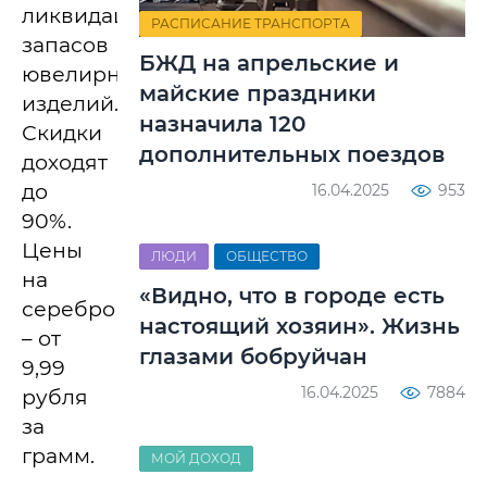
ликвидацию
РАСПИСАНИЕ ТРАНСПОРТА
запасов
БЖД на апрельские и
ювелирных
майские праздники
изделий.
назначила 120
Скидки
дополнительных поездов
доходят
до
16.04.2025
953
90%.
Цены
ЛЮДИ
ОБЩЕСТВО
на
«Видно, что в городе есть
серебро
настоящий хозяин». Жизнь
– от
глазами бобруйчан
9,99
16.04.2025
7884
рубля
за
грамм.
МОЙ ДОХОД