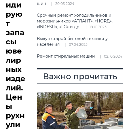
иди
шин
20.03.2024
рую
Срочный ремонт холодильников и
морозильников «АТЛАНТ», «НОРД»,
т
«INDESIT», «LG» и др.
18.01.2023
запа
Выкуп старой бытовой техники у
сы
населения
07.04.2025
юве
Ремонт стиральных машин
02.10.2024
лир
ных
Важно прочитать
изде
лий.
Цен
ы
рухн
ули