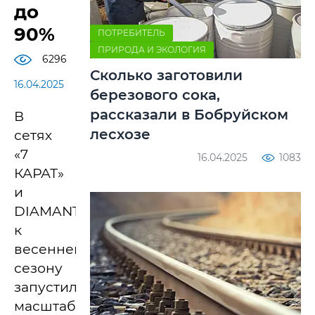
до
90%
ПОТРЕБИТЕЛЬ
ПРИРОДА И ЭКОЛОГИЯ
6296
Сколько заготовили
16.04.2025
березового сока,
рассказали в Бобруйском
В
лесхозе
сетях
«7
16.04.2025
1083
КАРАТ»
и
DIAMANTE
к
весеннему
сезону
запустили
масштабную