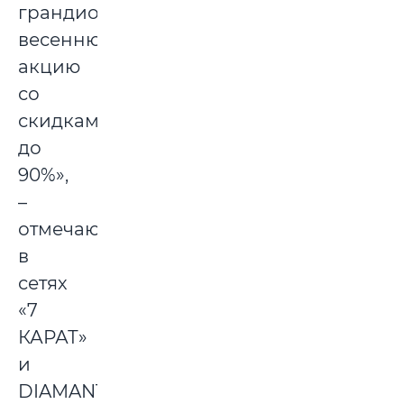
грандиозную
весеннюю
акцию
со
скидками
до
90%»,
–
отмечают
в
сетях
«7
КАРАТ»
и
DIAMANTE.