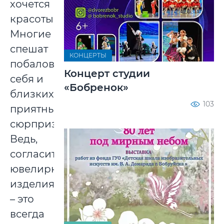
хочется
красоты.
Многие
спешат
КОНЦЕРТЫ
побаловать
Концерт студии
себя и
«Бобренок»
близких
103
приятными
сюрпризами.
Ведь,
согласитесь,
ювелирные
изделия
– это
всегда