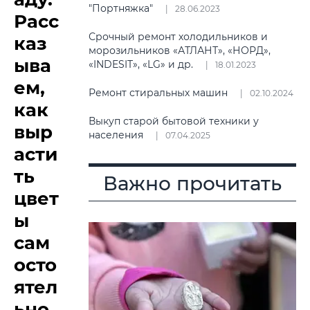
"Портняжка"
28.06.2023
Расс
Срочный ремонт холодильников и
каз
морозильников «АТЛАНТ», «НОРД»,
ыва
«INDESIT», «LG» и др.
18.01.2023
ем,
Ремонт стиральных машин
02.10.2024
как
Выкуп старой бытовой техники у
выр
населения
07.04.2025
асти
ть
Важно прочитать
цвет
ы
сам
осто
ятел
ьно