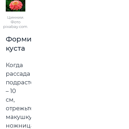
Циннии.
Фото
pixabay.com.
Формировка
куста
Когда
рассада
подрастет
– 10
см,
отрежьте
макушку
ножницами