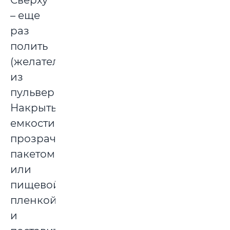
– еще
раз
полить
(желательно
из
пульверизатора).
Накрыть
емкости
прозрачным
пакетом
или
пищевой
пленкой
и