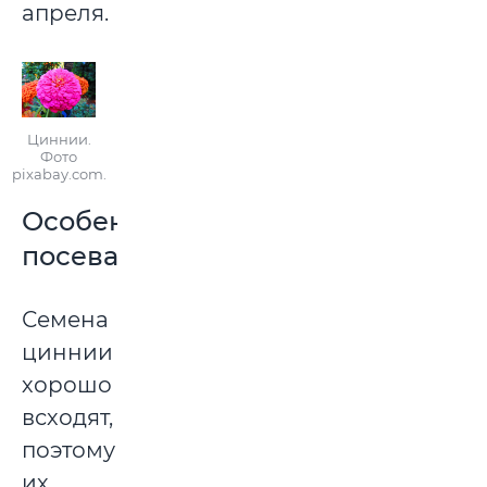
апреля.
Циннии.
Фото
pixabay.com.
Особенности
посева
Семена
циннии
хорошо
всходят,
поэтому
их