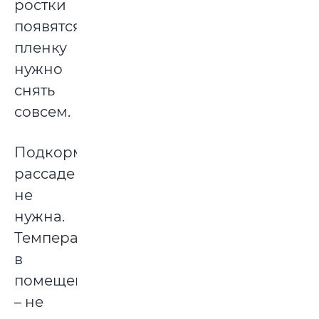
ростки
появятся,
пленку
нужно
снять
совсем.
Подкормка
рассаде
не
нужна.
Температура
в
помещении
– не