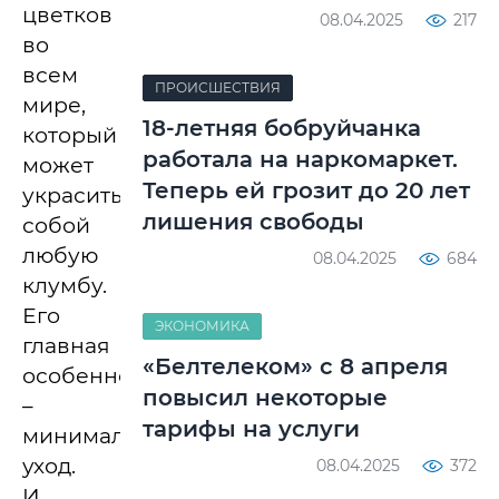
цветков
08.04.2025
217
во
всем
ПРОИСШЕСТВИЯ
мире,
18-летняя бобруйчанка
который
работала на наркомаркет.
может
Теперь ей грозит до 20 лет
украсить
лишения свободы
собой
любую
08.04.2025
684
клумбу.
Его
ЭКОНОМИКА
главная
«Белтелеком» с 8 апреля
особенность
повысил некоторые
–
тарифы на услуги
минимальный
уход.
08.04.2025
372
И