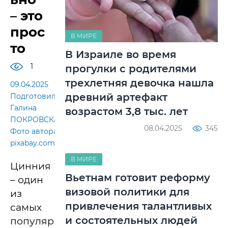
– это
прос
В МИРЕ
то
В Израиле во время
1
прогулки с родителями
трехлетняя девочка нашла
09.04.2025
древний артефакт
Подготовила
Галина
возрастом 3,8 тыс. лет
ПОКРОВСКАЯ.
08.04.2025
345
Фото автора и
pixabay.com.
В МИРЕ
Цинния
Вьетнам готовит реформу
– один
визовой политики для
из
привлечения талантливых
самых
и состоятельных людей
популярных