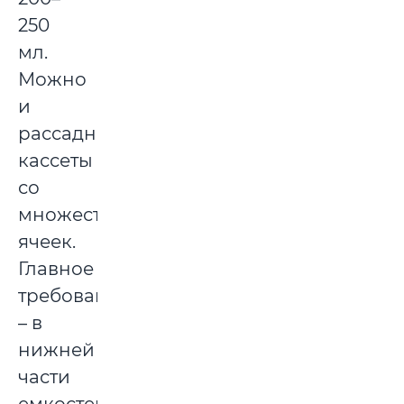
250
мл.
Можно
и
рассадные
кассеты
со
множеством
ячеек.
Главное
требование
– в
нижней
части
емкостей