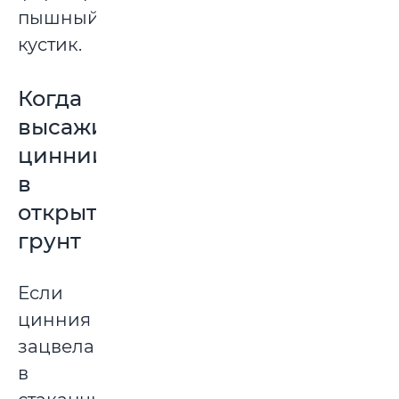
пышный
кустик.
Когда
высаживать
циннии
в
открытый
грунт
Если
цинния
зацвела
в