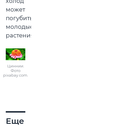
холод
может
погубить
молодые
растения.
Циннии.
Фото
pixabay.com.
Еще