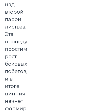
над
второй
парой
листьев.
Эта
процедура
простимулирует
рост
боковых
побегов,
и в
итоге
цинния
начнет
формировать