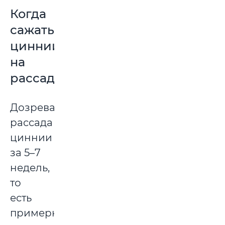
Когда
сажать
циннии
на
рассаду
Дозревает
рассада
циннии
за 5–7
недель,
то
есть
примерно