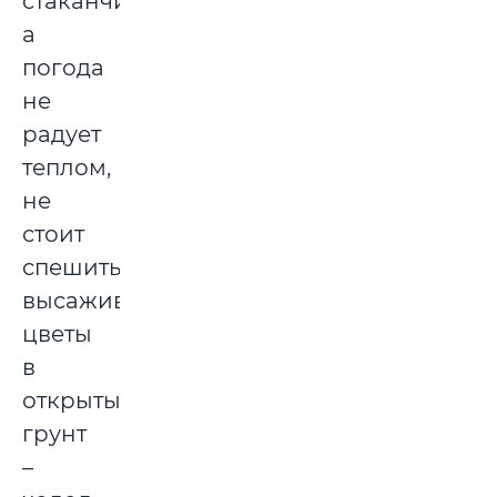
стаканчиках,
а
погода
не
радует
теплом,
не
стоит
спешить
высаживать
цветы
в
открытый
грунт
–