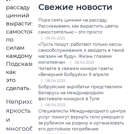
Свежие новости
рассаду
цинний
Пора сеять циннии на рассаду.
вырастить
Рассказываем, как вырастить цветы
самостоятельно
самостоятельно – это просто
09.04.2025
по
«Пусть пишут: работают только кассы
силам
самообслуживания, я заходить в такой
каждому.
магазин не буду». Жизнь глазами
могилевчан
08.04.2025
Подсказываем,
Читайте в свежем номере газеты
как
«Вечерний Бобруйск» 9 апреля
это
08.04.2025
Бобруйские акробатки представляли
сделать.
Беларусь на международном
фестивале-конкурсе в Туле
Неприхотливость,
08.04.2025
яркость
Специалисты Международного центра
услуг помогут вернуть тело умершего
и
за рубежом на родину и организовать
многообразие
его достойное погребение