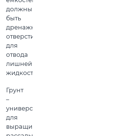
должны
быть
дренажные
отверстия
для
отвода
лишней
жидкости.
Грунт
–
универсальный
для
выращивания
рассады