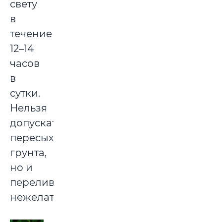
свету
в
течение
12–14
часов
в
сутки.
Нельзя
допускать
пересыхания
грунта,
но и
перелив
нежелателен.