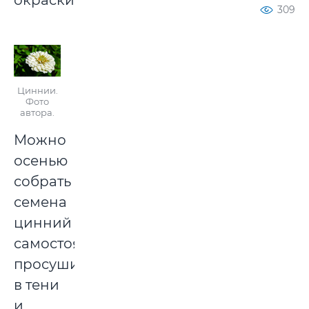
окраски.
309
Циннии.
Фото
автора.
Можно
осенью
собрать
семена
цинний
самостоятельно,
просушить
в тени
и