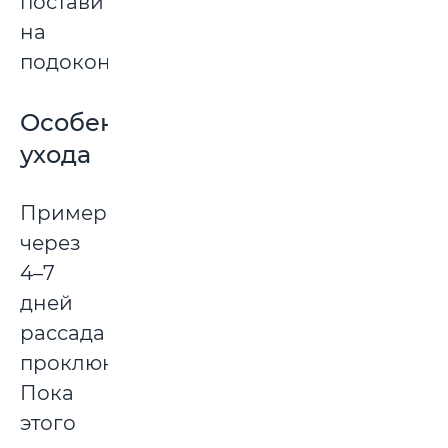
поставить
на
подоконник.
Особенности
ухода
Примерно
через
4–7
дней
рассада
проклюнется.
Пока
этого