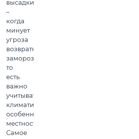
высадки
–
когда
минует
угроза
возвратных
заморозков,
то
есть
важно
учитывать
климатические
особенности
местности.
Самое