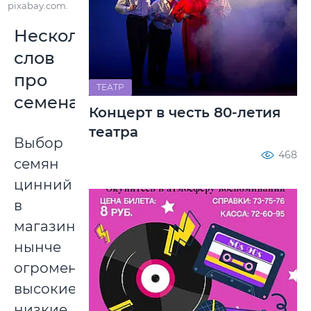
pixabay.com.
Несколько
слов
про
ТЕАТР
семена
Концерт в честь 80-летия
театра
Выбор
468
семян
цинний
в
магазинах
нынче
огромен:
высокие
низкие,