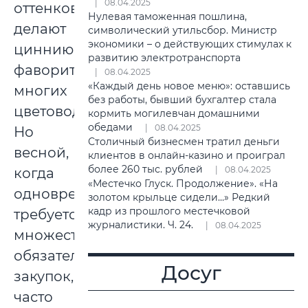
08.04.2025
оттенков
Нулевая таможенная пошлина,
делают
символический утильсбор. Министр
экономики – о действующих стимулах к
циннию
развитию электротранспорта
фавориткой
08.04.2025
«Каждый день новое меню»: оставшись
многих
без работы, бывший бухгалтер стала
цветоводов.
кормить могилевчан домашними
обедами
08.04.2025
Но
Столичный бизнесмен тратил деньги
весной,
клиентов в онлайн-казино и проиграл
более 260 тыс. рублей
08.04.2025
когда
«Местечко Глуск. Продолжение». «На
одновременно
золотом крыльце сидели…» Редкий
кадр из прошлого местечковой
требуется
журналистики. Ч. 24.
08.04.2025
множество
обязательных
Досуг
закупок,
часто