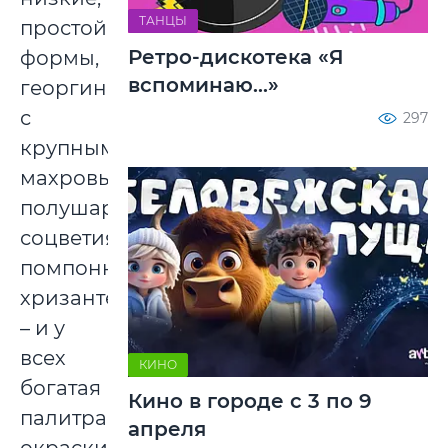
ТАНЦЫ
простой
Ретро-дискотека «Я
формы,
вспоминаю...»
георгиноцветными,
с
297
крупными
махровыми
полушаровидными
соцветиями,
помпонные,
хризантемовидные
– и у
всех
КИНО
богатая
Кино в городе с 3 по 9
палитра
апреля