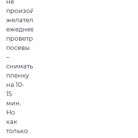
не
произойдет,
желательно
ежедневно
проветривать
посевы
–
снимать
пленку
на 10-
15
мин.
Но
как
только