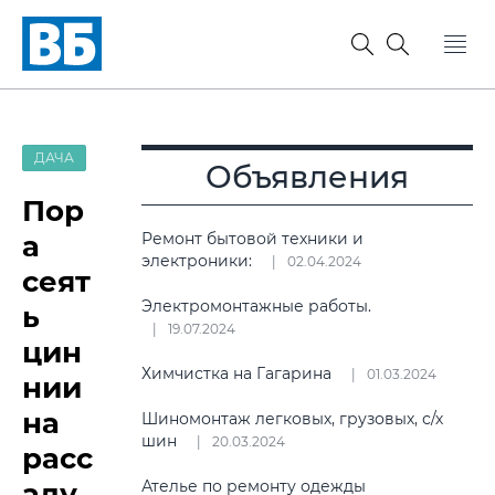
ДАЧА
Объявления
Пор
а
Ремонт бытовой техники и
электроники:
02.04.2024
сеят
Электромонтажные работы.
ь
19.07.2024
цин
Химчистка на Гагарина
01.03.2024
нии
на
Шиномонтаж легковых, грузовых, с/х
шин
20.03.2024
расс
аду.
Ателье по ремонту одежды