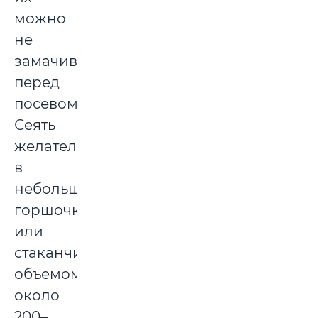
можно
не
замачивать
перед
посевом.
Сеять
желательно
в
небольшие
горшочки
или
стаканчики
объемом
около
200–