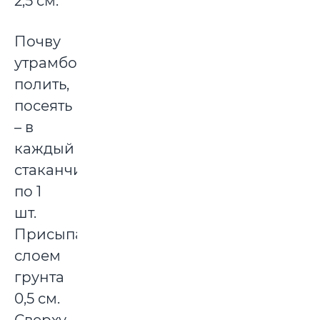
2,5 см.
Почву
утрамбовать,
полить,
посеять
– в
каждый
стаканчик
по 1
шт.
Присыпать
слоем
грунта
0,5 см.
Сверху