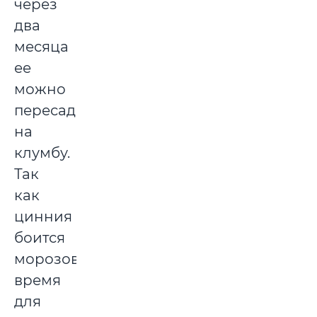
через
два
месяца
ее
можно
пересадить
на
клумбу.
Так
как
цинния
боится
морозов,
время
для