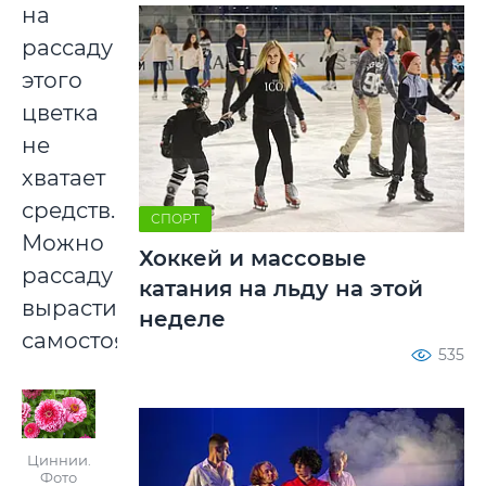
на
рассаду
этого
цветка
не
хватает
средств.
СПОРТ
Можно
Хоккей и массовые
рассаду
катания на льду на этой
вырастить
неделе
самостоятельно.
535
Циннии.
Фото