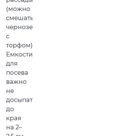
(можно
смешать
чернозем
с
торфом).
Емкости
для
посева
важно
не
досыпать
до
края
на 2–