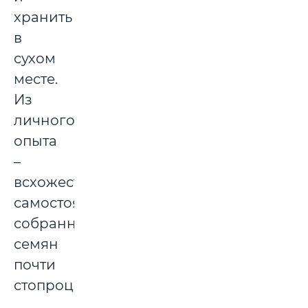
хранить
в
сухом
месте.
Из
личного
опыта
–
всхожесть
самостоятельно
собранных
семян
почти
стопроцентная.