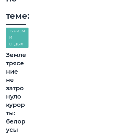
теме:
ТУРИЗМ
И
ОТДЫХ
Земле
трясе
ние
не
затро
нуло
курор
ты:
белор
усы