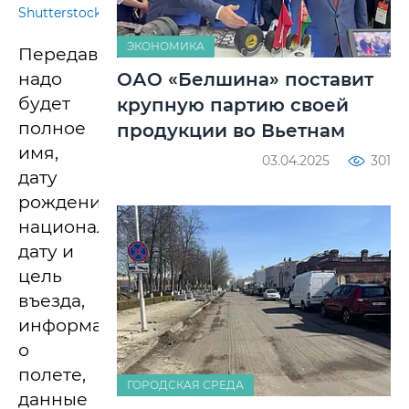
Shutterstock
ЭКОНОМИКА
Передавать
ОАО «Белшина» поставит
надо
будет
крупную партию своей
полное
продукции во Вьетнам
имя,
03.04.2025
301
дату
рождения,
национальность,
дату и
цель
въезда,
информацию
о
полете,
ГОРОДСКАЯ СРЕДА
данные