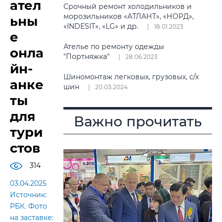
ател
Срочный ремонт холодильников и
морозильников «АТЛАНТ», «НОРД»,
ьны
«INDESIT», «LG» и др.
18.01.2023
е
Ателье по ремонту одежды
онла
"Портняжка"
28.06.2023
йн-
Шиномонтаж легковых, грузовых, с/х
анке
шин
20.03.2024
ты
для
Важно прочитать
тури
стов
314
03.04.2025
Источник:
РБК. Фото
на заставке: