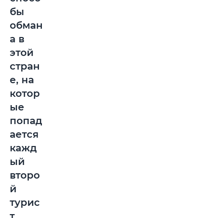
бы
обман
а в
этой
стран
е, на
котор
ые
попад
ается
кажд
ый
второ
й
турис
т