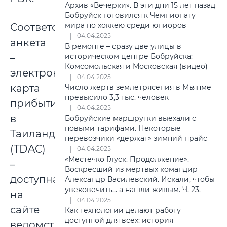
Архив «Вечерки». В эти дни 15 лет назад
Бобруйск готовился к Чемпионату
мира по хоккею среди юниоров
Соответствующая
04.04.2025
анкета
В ремонте – сразу две улицы в
–
историческом центре Бобруйска:
Комсомольская и Московская (видео)
электронная
04.04.2025
карта
Число жертв землетрясения в Мьянме
превысило 3,3 тыс. человек
прибытия
04.04.2025
в
Бобруйские маршрутки выехали с
новыми тарифами. Некоторые
Таиланд
перевозчики «держат» зимний прайс
(TDAC)
04.04.2025
«Местечко Глуск. Продолжение».
–
Воскресший из мертвых командир
доступна
Александр Василевский. Искали, чтобы
увековечить… а нашли живым. Ч. 23.
на
04.04.2025
сайте
Как технологии делают работу
доступной для всех: история
ведомства.