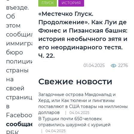
ГЛУСК
ИСТОРИЯ
въезде.
«Местечко Глуск.
Об
Продолжение». Как Луи де
этом
Фюнес и Пизанская башня:
сообщило
история необычного зятя и
иммиграционное
его неординарного тестя.
бюро
Ч. 22.
полиции
01.04.2025
2276
страны
на
Свежие новости
своей
Загадочные острова Макдональд и
странице
Херд, или Как тюлени и пингвины
в
поставляют в США товары на миллионы
долларов
04.04.2025
Facebook,
В Турции почти 650 человек
сообщает
отравились шаурмой с курицей
04.04.2025
РБК.