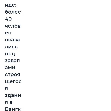
нде:
более
40
челов
ек
оказа
лись
под
завал
ами
строя
щегос
я
здани
я в
Бангк