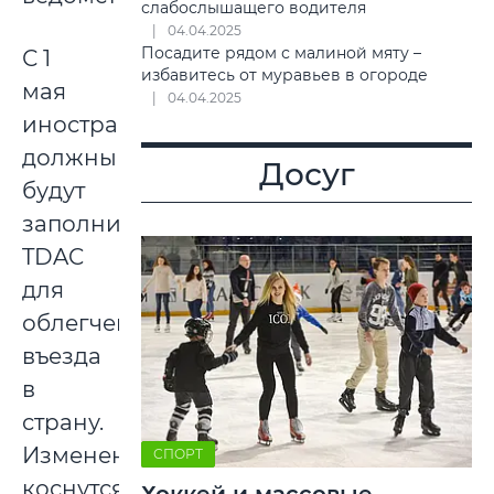
слабослышащего водителя
04.04.2025
Посадите рядом с малиной мяту –
С 1
избавитесь от муравьев в огороде
мая
04.04.2025
иностранцы
должны
Досуг
будут
заполнить
TDAC
для
облегчения
въезда
в
страну.
Изменения
СПОРТ
коснутся
Хоккей и массовые