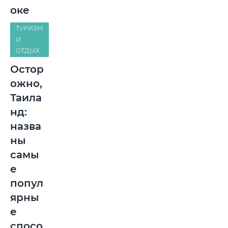
оке
ТУРИЗМ
И
ОТДЫХ
Остор
ожно,
Таила
нд:
назва
ны
самы
е
попул
ярны
е
спосо