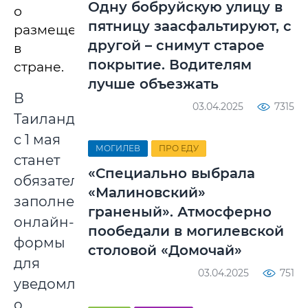
Одну бобруйскую улицу в
о
пятницу заасфальтируют, с
размещении
другой – снимут старое
в
покрытие. Водителям
стране.
лучше объезжать
В
03.04.2025
7315
Таиланде
с 1 мая
МОГИЛЕВ
ПРО ЕДУ
станет
«Специально выбрала
обязательным
«Малиновский»
заполнение
граненый». Атмосферно
онлайн-
пообедали в могилевской
формы
столовой «Домочай»
для
03.04.2025
751
уведомления
о