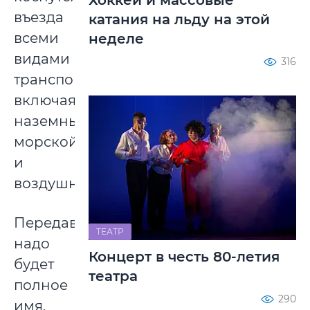
въезда
катания на льду на этой
всеми
неделе
видами
316
транспорта,
включая
наземный,
морской
и
воздушный.
Передавать
ТЕАТР
надо
Концерт в честь 80-летия
будет
театра
полное
290
имя,