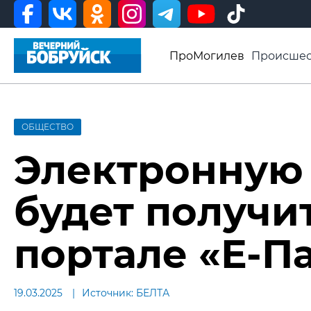
ПроМогилев
Происшес
История
Афиша
Св
Видео ВБ
ОБЩЕСТВО
Электронную
будет получит
портале «Е-П
19.03.2025
Источник: БЕЛТА