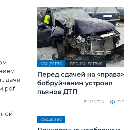
вом
ОБЩЕСТВО
ПРОИСШЕСТВИЯ
анием
Перед сдачей на «права»
 выдачи
бобруйчанин устроил
и pdf-
пьяное ДТП
19.03.2025
320
нной
ОБЩЕСТВО