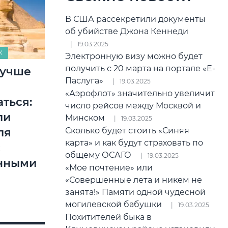
В США рассекретили документы
об убийстве Джона Кеннеди
19.03.2025
Х
Электронную визу можно будет
получить с 20 марта на портале «Е-
лучше
Паслуга»
19.03.2025
«Аэрофлот» значительно увеличит
ться:
число рейсов между Москвой и
ли
Минском
19.03.2025
Сколько будет стоить «Синяя
ля
карта» и как будут страховать по
с
общему ОСАГО
19.03.2025
нными
«Мое почтение» или
«Совершенные лета и никем не
занята!» Памяти одной чудесной
могилевской бабушки
19.03.2025
Похитителей быка в