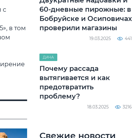
Двукратные надбавки и
60-дневные пирожные: в
 с
Бобруйске и Осиповичах
проверили магазины
», в том
вом
19.03.2025
441
ДАЧА
ширение
Почему рассада
вытягивается и как
предотвратить
проблему?
18.03.2025
3216
Свежие новости