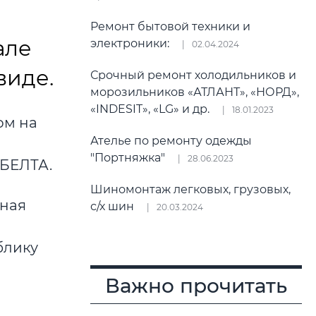
Ремонт бытовой техники и
але
электроники:
02.04.2024
виде.
Срочный ремонт холодильников и
морозильников «АТЛАНТ», «НОРД»,
«INDESIT», «LG» и др.
18.01.2023
ом на
Ателье по ремонту одежды
"Портняжка"
28.06.2023
БЕЛТА.
Шиномонтаж легковых, грузовых,
нная
с/х шин
20.03.2024
блику
-
Важно прочитать