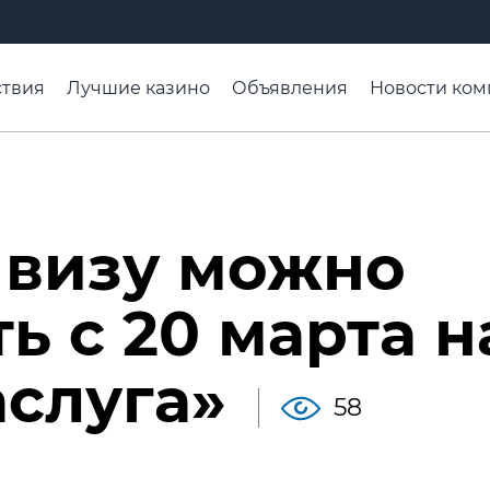
твия
Лучшие казино
Объявления
Новости ком
адьба недели
Чтобы помнили
Организации
Ра
 визу можно
ь с 20 марта н
аслуга»
58