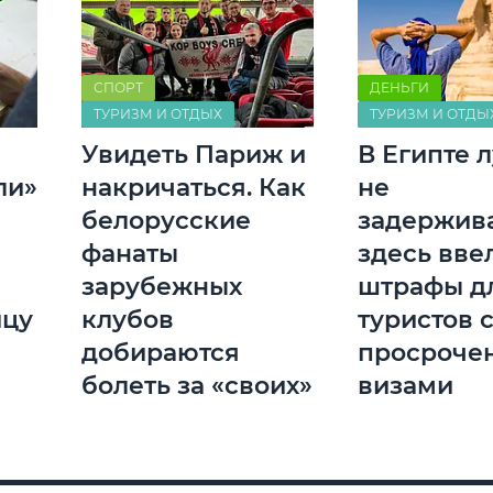
СПОРТ
ДЕНЬГИ
ТУРИЗМ И ОТДЫХ
ТУРИЗМ И ОТДЫ
Увидеть Париж и
В Египте 
ли»
накричаться. Как
не
белорусские
задержива
фанаты
здесь вве
зарубежных
штрафы д
ицу
клубов
туристов 
добираются
просроче
болеть за «своих»
визами