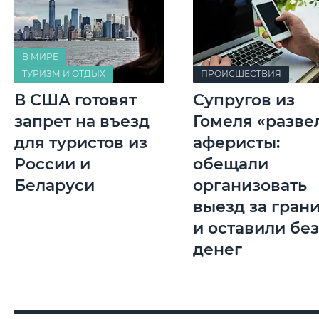
В МИРЕ
ТУРИЗМ И ОТДЫХ
ПРОИСШЕСТВИЯ
В США готовят
Супругов из
запрет на въезд
Гомеля «разве
для туристов из
аферисты:
России и
обещали
Беларуси
организовать
выезд за гран
и оставили без
денег