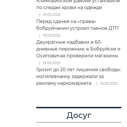
Климовичском районе установили
по следам крови на одежде
19.03.2025
Перед сдачей на «права»
бобруйчанин устроил пьяное ДТП
19.03.2025
Двукратные надбавки и 60-
дневные пирожные: в Бобруйске и
Осиповичах проверили магазины
19.03.2025
Грозит до 20 лет лишения свободы:
могилевчанку задержали за
рекламу наркомаркета
19.03.2025
Досуг