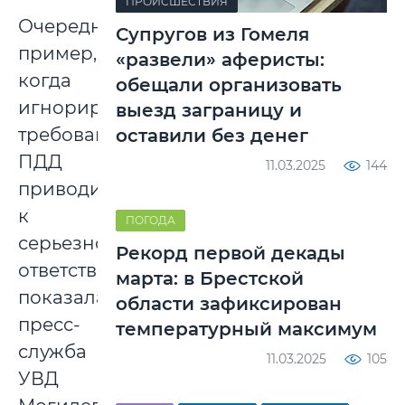
ПРОИСШЕСТВИЯ
Очередной
Супругов из Гомеля
пример,
«развели» аферисты:
когда
обещали организовать
игнорирование
выезд заграницу и
требований
оставили без денег
ПДД
11.03.2025
144
приводит
к
ПОГОДА
серьезной
Рекорд первой декады
ответственности
марта: в Брестской
показала
области зафиксирован
пресс-
температурный максимум
служба
11.03.2025
105
УВД