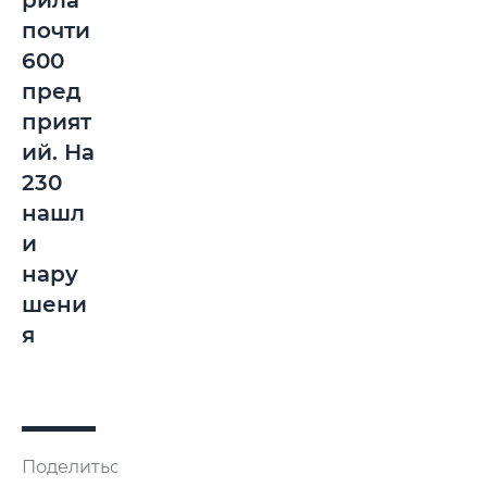
рила
почти
600
пред
прият
ий. На
230
нашл
и
нару
шени
я
Поделиться: