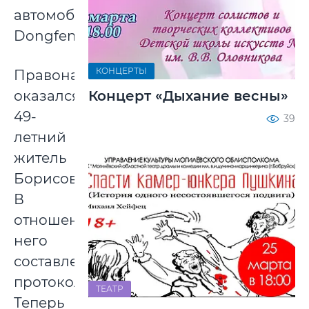
автомобилю
Dongfeng.
КОНЦЕРТЫ
Правонарушителем
Концерт «Дыхание весны»
оказался
49-
39
летний
житель
Борисова.
В
отношении
него
составлен
протокол.
ТЕАТР
Теперь