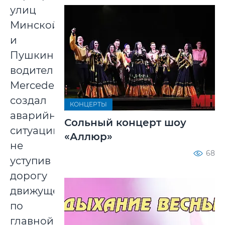
улиц
Минской
и
Пушкина
водитель
Mercedes
создал
КОНЦЕРТЫ
аварийную
Сольный концерт шоу
ситуацию,
«Аллюр»
не
68
уступив
дорогу
движущемуся
по
главной