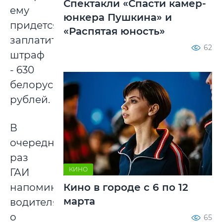
Спектакли «Спасти камер-
ему
юнкера Пушкина» и
придется
«Распятая юность»
заплатить
62
штраф
- 630
белорусских
рублей.
В
очередной
раз
КИНО
ГАИ
Кино в городе с 6 по 12
напоминает
марта
водителям
о
65