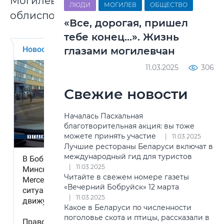
Могилевского
ЛЮДИ
МОГИЛЕВ
ОБЩЕСТВО
облисполкома.
«Все, дорогая, пришел
тебе конец…». Жизнь
глазами могилевчан
11.03.2025
306
Свежие новости
Началась Пасхальная
благотворительная акция: вы тоже
можете принять участие
11.03.2025
Лучшие рестораны Беларуси включат в
международный гид для туристов
11.03.2025
Читайте в свежем номере газеты
«Вечерний Бобруйск» 12 марта
11.03.2025
Какое в Беларуси по численности
поголовье скота и птицы, рассказали в