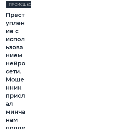
ПРОИСШЕСТВИЯ
Прест
уплен
ие с
испол
ьзова
нием
нейро
сети.
Моше
нник
присл
ал
минча
нам
подде