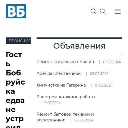
ПРОИСШЕСТВИЯ
Объявления
Гост
ь
Ремонт стиральных машин
02.10.2024
Боб
Аренда спецтехники
03.02.2025
руйс
Химчистка на Гагарина
01.03.2024
ка
Электромонтажные работы.
едва
19.07.2024
не
Ремонт бытовой техники и
устр
электроники:
02.04.2024
оил