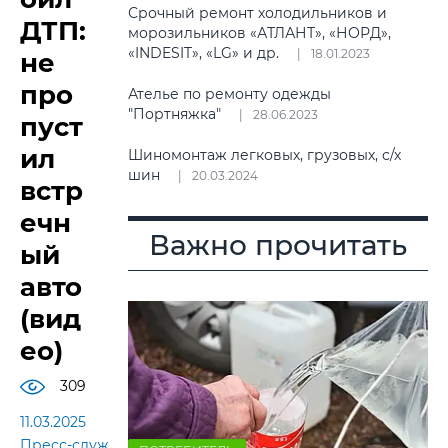
Срочный ремонт холодильников и
ДТП:
морозильников «АТЛАНТ», «НОРД»,
«INDESIT», «LG» и др.
18.01.2023
не
про
Ателье по ремонту одежды
"Портняжка"
28.06.2023
пуст
ил
Шиномонтаж легковых, грузовых, с/х
шин
20.03.2024
встр
ечн
Важно прочитать
ый
авто
(вид
ео)
309
11.03.2025
Пресс-служба