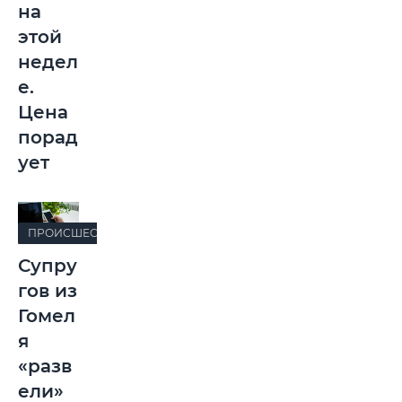
на
этой
недел
е.
Цена
порад
ует
ПРОИСШЕСТВИЯ
Супру
гов из
Гомел
я
«разв
ели»