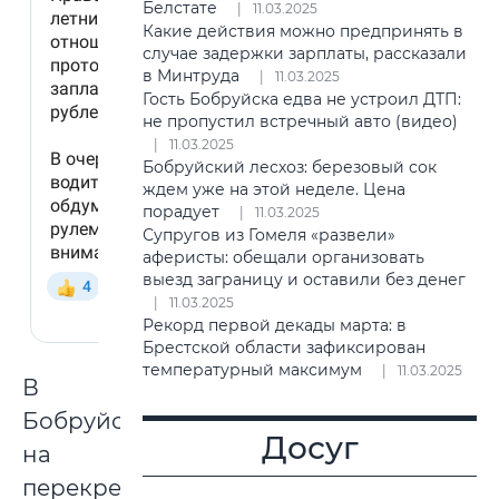
Белстате
11.03.2025
Какие действия можно предпринять в
случае задержки зарплаты, рассказали
в Минтруда
11.03.2025
Гость Бобруйска едва не устроил ДТП:
не пропустил встречный авто (видео)
11.03.2025
Бобруйский лесхоз: березовый сок
ждем уже на этой неделе. Цена
порадует
11.03.2025
Супругов из Гомеля «развели»
аферисты: обещали организовать
выезд заграницу и оставили без денег
11.03.2025
Рекорд первой декады марта: в
Брестской области зафиксирован
температурный максимум
11.03.2025
В
Бобруйске
Досуг
на
перекрестке