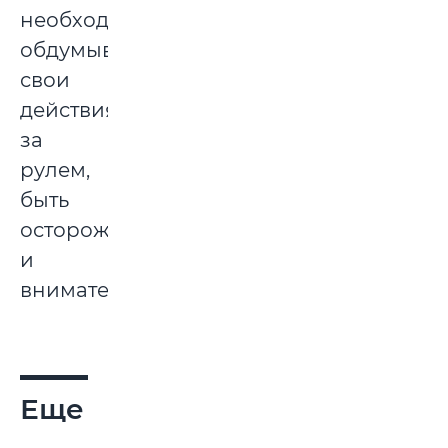
необходимости
обдумывать
свои
действия
за
рулем,
быть
осторожными
и
внимательными.
Еще