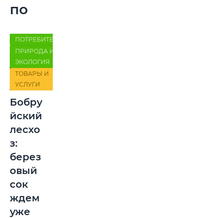
по
теме:
ПОТРЕБИТЕЛЬ
ПРИРОДА И
ЭКОЛОГИЯ
ТОВАРЫ И
УСЛУГИ
Бобру
йский
лесхо
з:
берез
овый
сок
ждем
уже