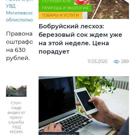
ПОТРЕБИТЕЛЬ
УВД
ПРИРОДА И ЭКОЛОГИЯ
Могилевского
ТОВАРЫ И УСЛУГИ
облисполкома.
Бобруйский лесхоз:
Правонарушитель
березовый сок ждем уже
оштрафован
на этой неделе. Цена
на 630
порадует
рублей.
11.03.2025
289
Стоп-
кадр
видео от
пресс-
службы
УВД
МОИК