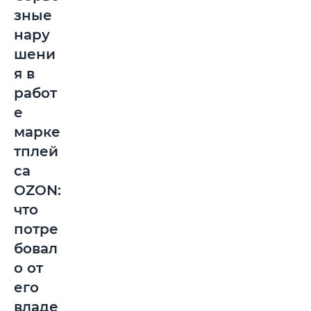
зные
нару
шени
я в
работ
е
марке
тплей
са
OZON:
что
потре
бовал
о от
его
владе