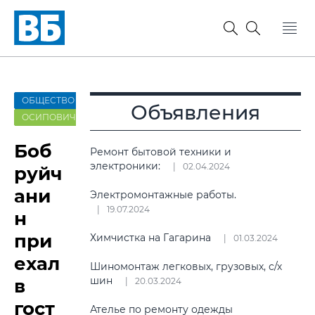
ОБЩЕСТВО
Объявления
ОСИПОВИЧИ
Боб
Ремонт бытовой техники и
электроники:
02.04.2024
руйч
ани
Электромонтажные работы.
19.07.2024
н
при
Химчистка на Гагарина
01.03.2024
ехал
Шиномонтаж легковых, грузовых, с/х
шин
в
20.03.2024
гост
Ателье по ремонту одежды