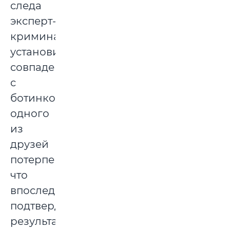
следа
эксперт-
криминалист
установил
совпадение
с
ботинком
одного
из
друзей
потерпевшего,
что
впоследствии
подтвердили
результаты