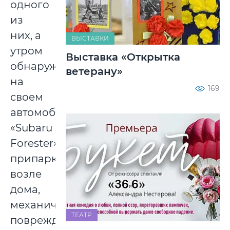
одного
из
них, а
ВЫСТАВКИ
утром
Выставка «Открытка
обнаружил
ветерану»
на
169
своем
автомобиле
«Subaru
Forester»,
припаркованном
возле
дома,
механические
ТЕАТР
повреждения.