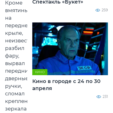
Спектакль «Букет»
Кроме
вмятины
259
на
переднем
крыле,
неизвестный
разбил
фару,
вырвал
передние
КИНО
дверные
Кино в городе с 24 по 30
ручки,
апреля
сломал
231
крепление
зеркала