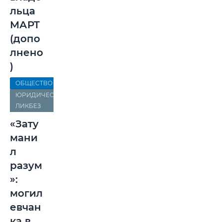
льца
МАРТ
(допо
лнено
)
ОБЩЕСТВО
ЮРИДИЧЕСКИЙ
ЛИКБЕЗ
«Зату
мани
л
разум
»:
могил
евчан
ка в