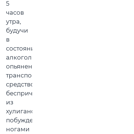
5
часов
утра,
будучи
в
состоянии
алкогольного
опьянения,
транспортное
средство
беспричинно
из
хулиганских
побуждений
ногами