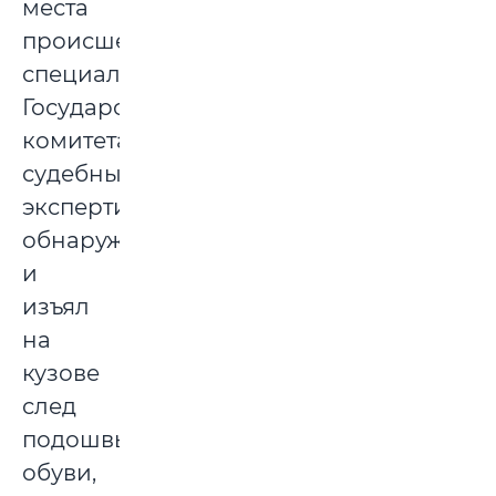
места
происшествия
специалист
Государственного
комитета
судебных
экспертиз
обнаружил
и
изъял
на
кузове
след
подошвы
обуви,