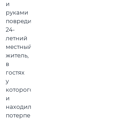
и
руками
повредил
24-
летний
местный
житель,
в
гостях
у
которого
и
находился
потерпевший.