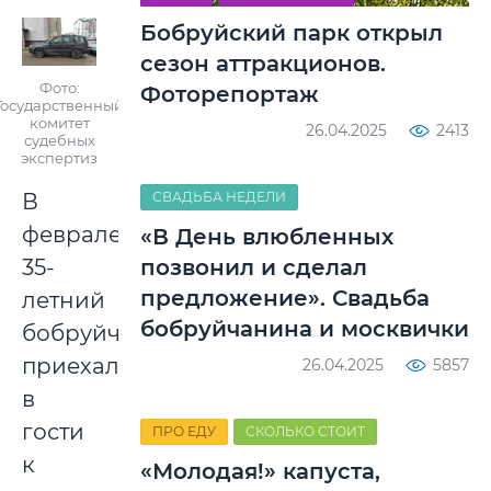
Бобруйский парк открыл
сезон аттракционов.
Фото:
Фоторепортаж
Государственный
комитет
26.04.2025
2413
судебных
экспертиз
СВАДЬБА НЕДЕЛИ
В
феврале
«В День влюбленных
позвонил и сделал
35-
предложение». Свадьба
летний
бобруйчанина и москвички
бобруйчанин
приехал
26.04.2025
5857
в
гости
ПРО ЕДУ
СКОЛЬКО СТОИТ
к
«Молодая!» капуста,