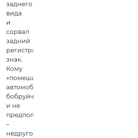
заднего
вида
и
сорвал
задний
регистрационный
знак.
Кому
«помешал»
автомобиль,
бобруйчанин
и не
предполагал
–
недругов