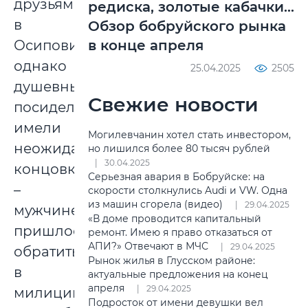
друзьям
редиска, золотые кабачки...
в
Обзор бобруйского рынка
в конце апреля
Осиповичи,
однако
25.04.2025
2505
душевные
Свежие новости
посиделки
имели
Могилевчанин хотел стать инвестором,
неожиданную
но лишился более 80 тысяч рублей
30.04.2025
концовку
Серьезная авария в Бобруйске: на
–
скорости столкнулись Audi и VW. Одна
из машин сгорела (видео)
29.04.2025
мужчине
«В доме проводится капитальный
пришлось
ремонт. Имею я право отказаться от
АПИ?» Отвечают в МЧС
29.04.2025
обратиться
Рынок жилья в Глусском районе:
в
актуальные предложения на конец
апреля
29.04.2025
милицию.
Подросток от имени девушки вел