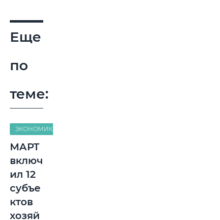
Еще
по
теме:
ЭКОНОМИКА
МАРТ
включ
ил 12
субъе
ктов
хозяй