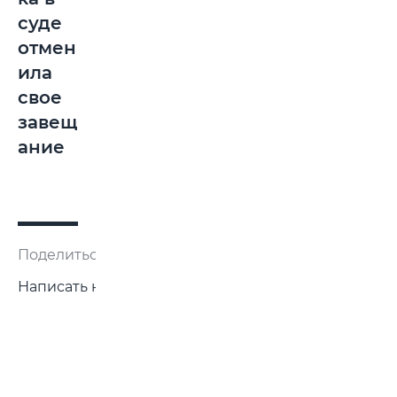
суде
отмен
ила
свое
завещ
ание
Поделиться:
Написать нам