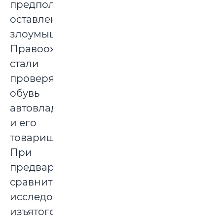
предположительно
оставленный
злоумышленником.
Правоохранители
стали
проверять
обувь
автовладельца
и его
товарищей.
При
предварительном
сравнительном
исследовании
изъятого