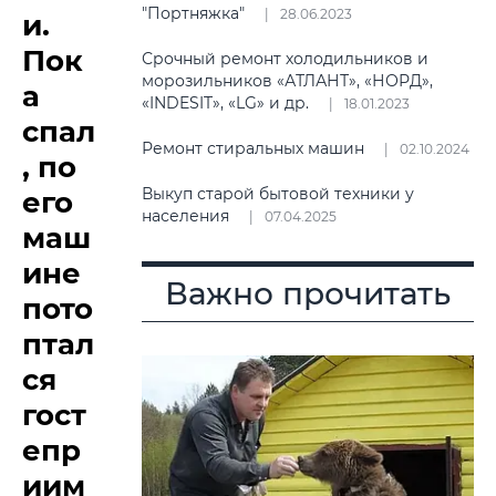
"Портняжка"
28.06.2023
и.
Пок
Срочный ремонт холодильников и
морозильников «АТЛАНТ», «НОРД»,
а
«INDESIT», «LG» и др.
18.01.2023
спал
Ремонт стиральных машин
02.10.2024
, по
Выкуп старой бытовой техники у
его
населения
07.04.2025
маш
ине
Важно прочитать
пото
птал
ся
гост
епр
иим