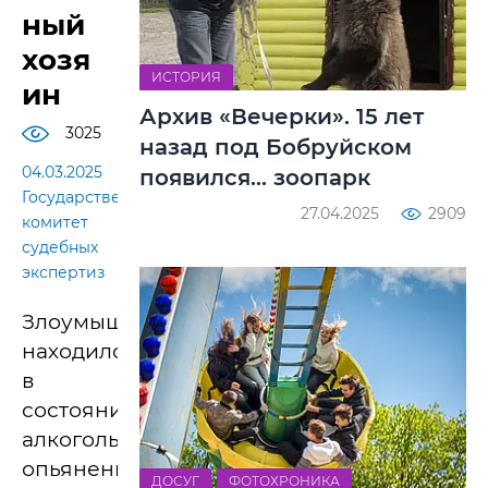
ный
хозя
ИСТОРИЯ
ин
Архив «Вечерки». 15 лет
3025
назад под Бобруйском
04.03.2025
появился... зоопарк
Государственый
27.04.2025
2909
комитет
судебных
экспертиз
Злоумышленник
находился
в
состоянии
алкогольного
опьянения.
ДОСУГ
ФОТОХРОНИКА