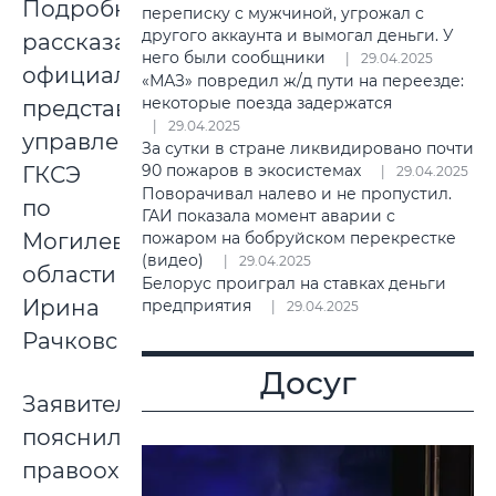
Подробности
переписку с мужчиной, угрожал с
другого аккаунта и вымогал деньги. У
рассказала
него были сообщники
29.04.2025
официальный
«МАЗ» повредил ж/д пути на переезде:
некоторые поезда задержатся
представитель
29.04.2025
управления
За сутки в стране ликвидировано почти
90 пожаров в экосистемах
ГКСЭ
29.04.2025
Поворачивал налево и не пропустил.
по
ГАИ показала момент аварии с
пожаром на бобруйском перекрестке
Могилевской
(видео)
29.04.2025
области
Белорус проиграл на ставках деньги
Ирина
предприятия
29.04.2025
Рачковская.
Досуг
Заявитель
пояснил
правоохранителям,