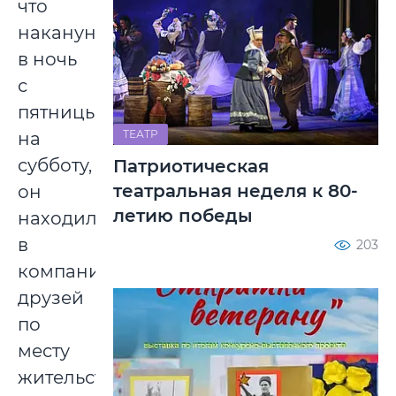
что
накануне,
в ночь
с
пятницы
ТЕАТР
на
субботу,
Патриотическая
театральная неделя к 80-
он
летию победы
находился
в
203
компании
друзей
по
месту
жительства