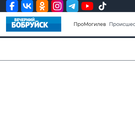
ПроМогилев
Происшес
История
Афиша
Св
Видео ВБ