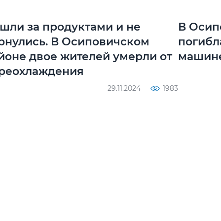
шли за продуктами и не
В Осип
рнулись. В Осиповичском
погибл
йоне двое жителей умерли от
машине
реохлаждения
29.11.2024
1983