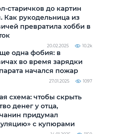
ол-старичков до картин
. Как рукодельница из
ичей превратила хобби в
ток
20.02.2025
10.2k
ще одна фобия: в
ичах во время зарядки
парата начался пожар
27.01.2025
1097
ая схема: чтобы скрыть
во денег у отца,
чанин придумал
уляцию» с купюрами