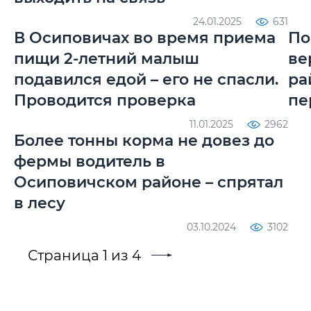
24.01.2025
631
В Осиповичах во время приема
По
пищи 2-летний малыш
ве
подавился едой – его не спасли.
ра
Проводится проверка
пе
11.01.2025
2962
Более тонны корма не довез до
фермы водитель в
Осиповичском районе – спрятал
в лесу
03.10.2024
3102
Страница 1 из 4