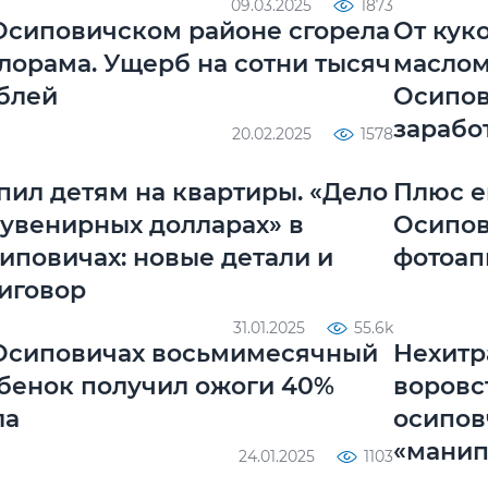
09.03.2025
1873
Осиповичском районе сгорела
От кук
лорама. Ущерб на сотни тысяч
маслом
блей
Осипов
зарабо
20.02.2025
1578
пил детям на квартиры. «Дело
Плюс е
сувенирных долларах» в
Осипов
иповичах: новые детали и
фотоап
иговор
31.01.2025
55.6k
Осиповичах восьмимесячный
Нехитр
бенок получил ожоги 40%
воровст
ла
осипов
«манип
24.01.2025
1103