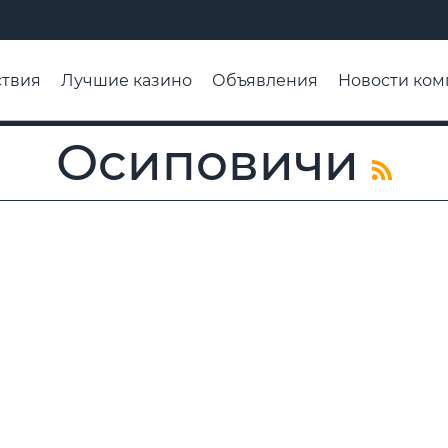
твия
Лучшие казино
Объявления
Новости ком
адьба недели
Чтобы помнили
Организации
Ра
Осиповичи