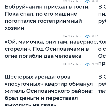
09.03.2025
3631
Бобруйчанин приехал в гости.
В 
Пока спал, по его машине
пи
потоптался гостеприимный
ру
хозяин
04.03.2025
3013
«Ой, мамочка, они там, наверное,
Ко
сгорели». Под Осиповичами в
о 
огне погибли два человека
Ос
пр
06.02.2025
2129
Шестерых арендаторов
В 
«посуточных» квартир обманул
ре
житель Осиповичского района:
те
брал деньги и переставал
выходить на связь