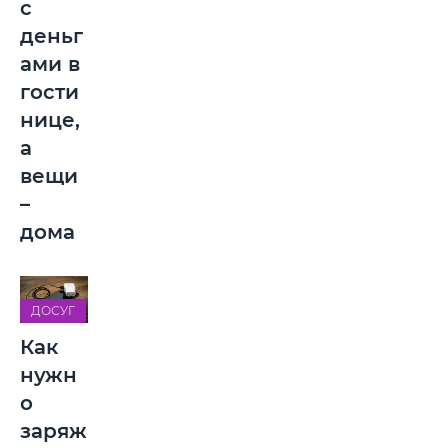
с
деньг
ами в
гости
нице,
а
вещи
–
дома
ДОСУГ
Как
нужн
о
заряж