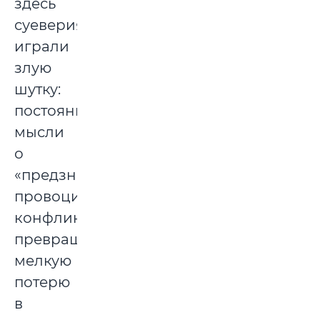
здесь
суеверия
играли
злую
шутку:
постоянные
мысли
о
«предзнаменовании»
провоцировали
конфликты,
превращая
мелкую
потерю
в