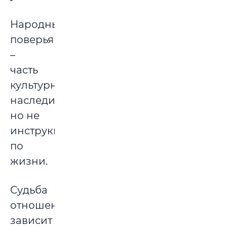
Народные
поверья
–
часть
культурного
наследия,
но не
инструкция
по
жизни.
Судьба
отношений
зависит