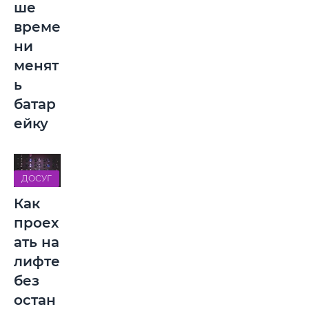
ше
време
ни
менят
ь
батар
ейку
ДОСУГ
Как
проех
ать на
лифте
без
остан