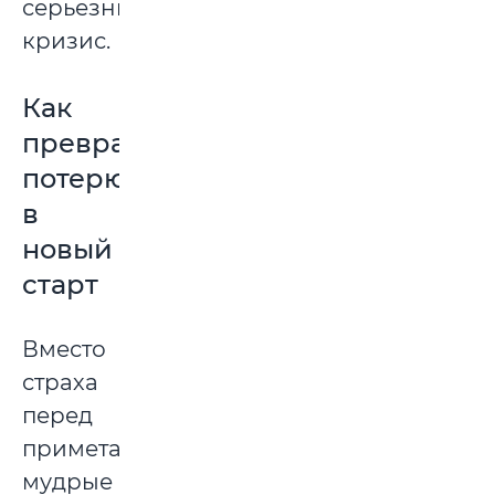
серьезный
кризис.
Как
превратить
потерю
в
новый
старт
Вместо
страха
перед
приметами
мудрые