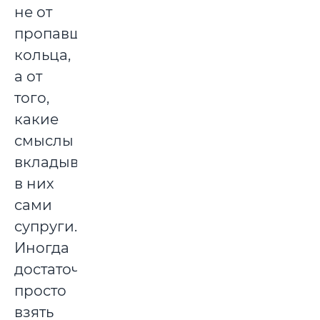
не от
пропавшего
кольца,
а от
того,
какие
смыслы
вкладывают
в них
сами
супруги.
Иногда
достаточно
просто
взять