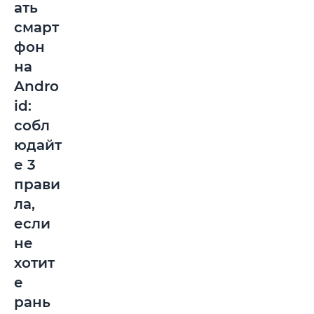
ать
смарт
фон
на
Andro
id:
собл
юдайт
е 3
прави
ла,
если
не
хотит
е
рань