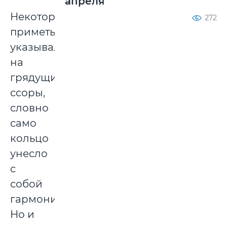
апреля
Некоторые
272
приметы
указывали
на
грядущие
ссоры,
словно
само
кольцо
унесло
с
собой
гармонию.
Но и