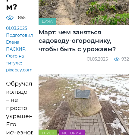
м?
855
ДАЧА
01.03.2025
Март: чем заняться
Подготовила
садоводу-огороднику,
Елена
чтобы быть с урожаем?
ПАСКИР.
Фото на
01.03.2025
932
титуле:
pixabay.com
Обручальное
кольцо
– не
просто
украшение.
Его
исчезновение
ГЛУСК
ИСТОРИЯ