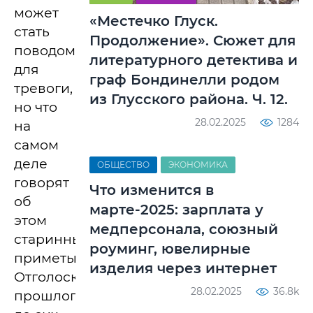
может
«Местечко Глуск.
стать
Продолжение». Сюжет для
поводом
литературного детектива и
для
граф Бондинелли родом
тревоги,
из Глусского района. Ч. 12.
но что
28.02.2025
1284
на
самом
деле
ОБЩЕСТВО
ЭКОНОМИКА
говорят
Что изменится в
об
марте-2025: зарплата у
этом
медперсонала, союзный
старинные
роуминг, ювелирные
приметы?
изделия через интернет
Отголоски
28.02.2025
36.8k
прошлого