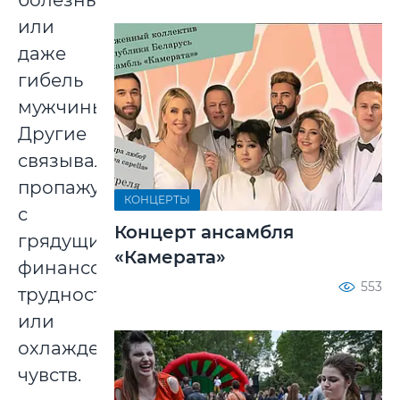
болезнь
или
даже
гибель
мужчины.
Другие
связывали
пропажу
КОНЦЕРТЫ
с
Концерт ансамбля
грядущими
«Камерата»
финансовыми
553
трудностями
или
охлаждением
чувств.