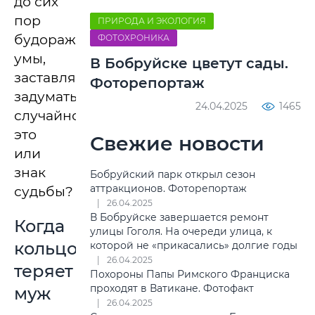
до сих
пор
ПРИРОДА И ЭКОЛОГИЯ
будоражат
ФОТОХРОНИКА
умы,
В Бобруйске цветут сады.
заставляя
Фоторепортаж
задуматься:
24.04.2025
1465
случайность
это
Свежие новости
или
знак
Бобруйский парк открыл сезон
аттракционов. Фоторепортаж
судьбы?
26.04.2025
В Бобруйске завершается ремонт
Когда
улицы Гоголя. На очереди улица, к
кольцо
которой не «прикасались» долгие годы
26.04.2025
теряет
Похороны Папы Римского Франциска
проходят в Ватикане. Фотофакт
муж
26.04.2025