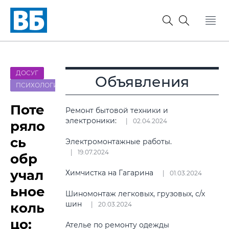
ДОСУГ
Объявления
ПСИХОЛОГИЯ
Поте
Ремонт бытовой техники и
электроники:
02.04.2024
ряло
сь
Электромонтажные работы.
19.07.2024
обр
учал
Химчистка на Гагарина
01.03.2024
ьное
Шиномонтаж легковых, грузовых, с/х
шин
коль
20.03.2024
цо:
Ателье по ремонту одежды