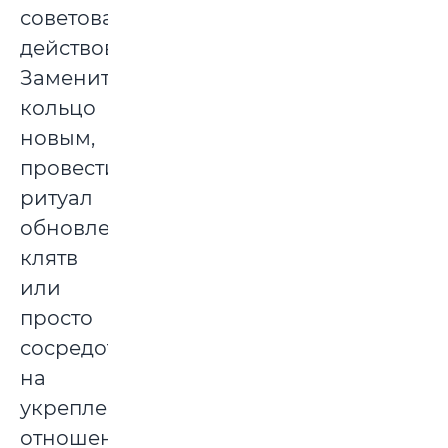
советовали
действовать.
Заменить
кольцо
новым,
провести
ритуал
обновления
клятв
или
просто
сосредоточиться
на
укреплении
отношений.