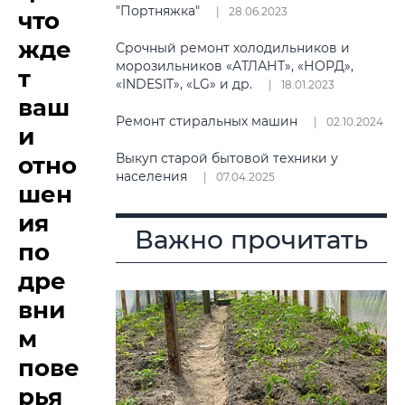
"Портняжка"
28.06.2023
что
жде
Срочный ремонт холодильников и
морозильников «АТЛАНТ», «НОРД»,
т
«INDESIT», «LG» и др.
18.01.2023
ваш
Ремонт стиральных машин
02.10.2024
и
Выкуп старой бытовой техники у
отно
населения
07.04.2025
шен
ия
Важно прочитать
по
дре
вни
м
пове
рья