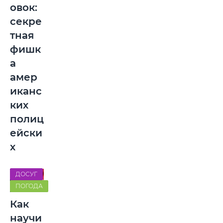
овок:
секре
тная
фишк
а
амер
иканс
ких
полиц
ейски
х
ДОСУГ
ПОГОДА
Как
научи