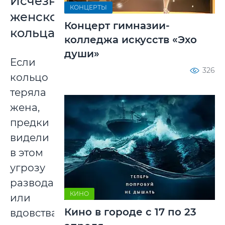
Исчезновение
КОНЦЕРТЫ
женского
Концерт гимназии-
кольца
колледжа искусств «Эхо
души»
Если
326
кольцо
теряла
жена,
предки
видели
в этом
угрозу
развода
КИНО
или
Кино в городе с 17 по 23
вдовства.