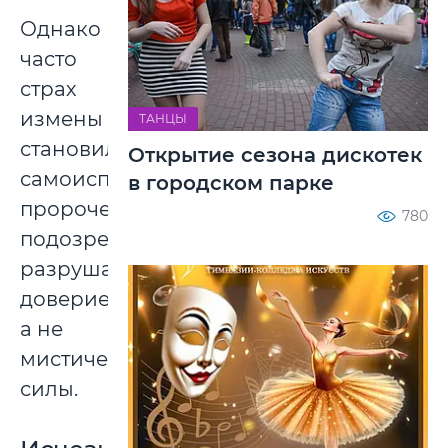
Однако
часто
страх
измены
ТАНЦЫ
становился
Открытие сезона дискотек
самоисполняющимся
в городском парке
пророчеством:
780
подозрения
разрушали
доверие,
а не
мистические
силы.