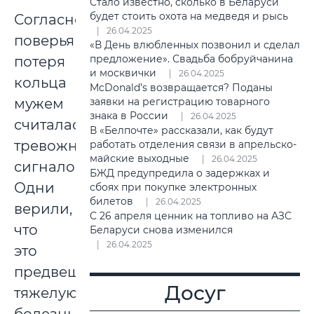
Стало известно, сколько в Беларуси
будет стоить охота на медведя и рысь
Согласно
26.04.2025
поверьям,
«В День влюбленных позвонил и сделал
предложение». Свадьба бобруйчанина
потеря
и москвички
26.04.2025
кольца
McDonald’s возвращается? Поданы
мужем
заявки на регистрацию товарного
знака в России
26.04.2025
считалась
В «Белпочте» рассказали, как будут
тревожным
работать отделения связи в апрельско-
майские выходные
26.04.2025
сигналом.
БЖД предупредила о задержках и
Одни
сбоях при покупке электронных
билетов
26.04.2025
верили,
С 26 апреля ценник на топливо на АЗС
что
Беларуси снова изменился
26.04.2025
это
предвещает
Досуг
тяжелую