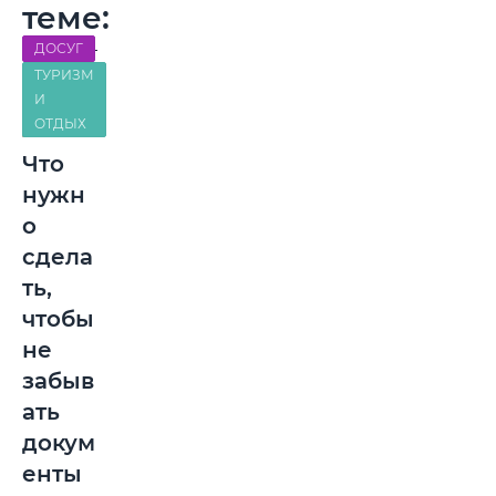
теме:
ДОСУГ
ТУРИЗМ
И
ОТДЫХ
Что
нужн
о
сдела
ть,
чтобы
не
забыв
ать
докум
енты