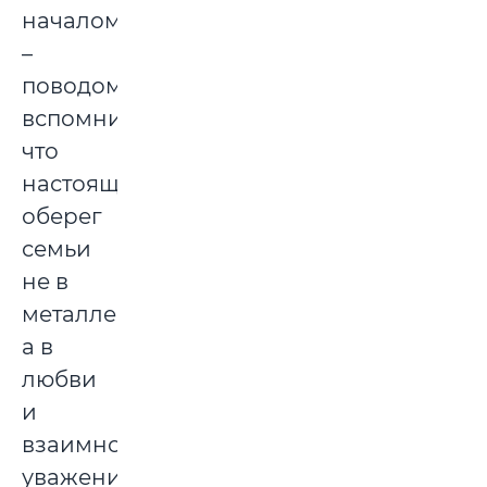
началом
–
поводом
вспомнить,
что
настоящий
оберег
семьи
не в
металле,
а в
любви
и
взаимном
уважении.