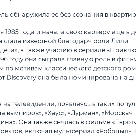
ь обнаружила ее без сознания в квартир
 1985 года и начала свою карьеру еще в де
а стала известной благодаря роли Лили
дети», а также участию в сериале «Прикл
1996 году она сыграла главную роль в филь
м по мотивам классического детского ром
» от Discovery она была номинирована на 
 на телевидении, появляясь в таких попу
а вампиров», «Хаус», «Дурман», «Морская
на». Она также снялась в фильме «Евроту
ектов, включая мультсериал «Робоцып». 