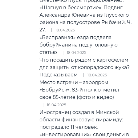
«Местечко Глуск. Продолжение».
«Шагнул в бессмертие». Подвиг
Александра Юневича из Глусского
района на полуострове Рыбачий. Ч.
27.
18.04.2025
«Бесправная» езда подвела
бобруйчанина под уголовную
статью
18.04.2025
Что посадить рядом с картофелем
для защиты от колорадского жука?
Подсказываем
18.04.2025
Место встречи – аэродром
«Бобруйск». 83-й полк отметил
свое 85-летие (фото и видео)
18.04.2025
Иностранец создал в Минской
области финансовую пирамиду:
пострадало 11 человек,
«инвестировавших» свои деньги в