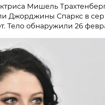
актриса Мишель Трахтенберг
оли Джорджины Спаркс в се
ет. Тело обнаружили 26 февр