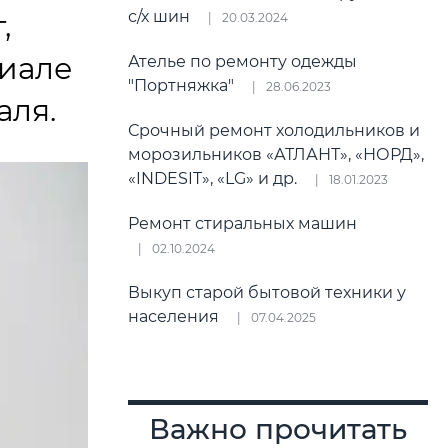
с/х шин
,
20.03.2024
риале
Ателье по ремонту одежды
"Портняжка"
28.06.2023
аля.
Срочный ремонт холодильников и
морозильников «АТЛАНТ», «НОРД»,
«INDESIT», «LG» и др.
18.01.2023
Ремонт стиральных машин
02.10.2024
Выкуп старой бытовой техники у
населения
07.04.2025
Важно прочитать