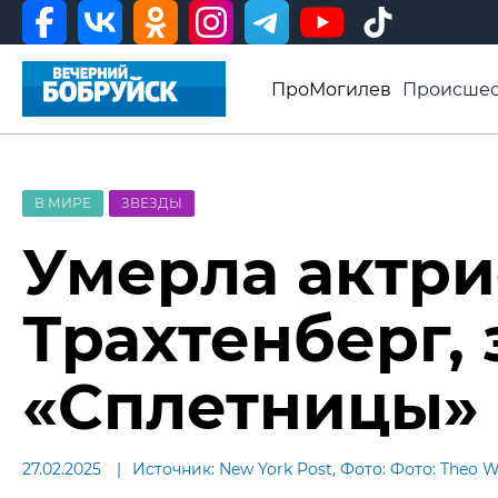
ПроМогилев
Происшес
История
Афиша
Св
Видео ВБ
В МИРЕ
ЗВЕЗДЫ
Умерла актр
Трахтенберг,
«Сплетницы»
27.02.2025
Источник: New York Post, Фото: Фото: Theo W