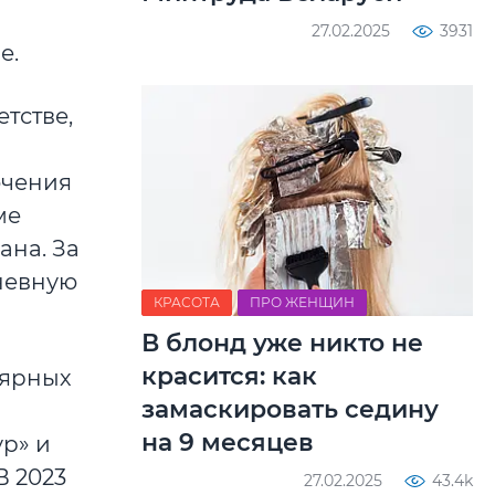
27.02.2025
3931
е.
тстве,
ючения
ме
ана. За
дневную
КРАСОТА
ПРО ЖЕНЩИН
В блонд уже никто не
красится: как
лярных
замаскировать седину
на 9 месяцев
р» и
В 2023
27.02.2025
43.4k