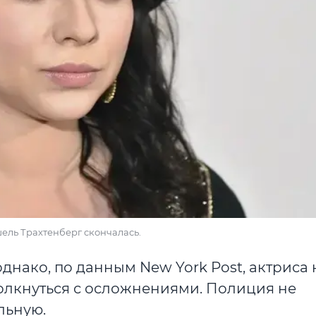
ель Трахтенберг скончалась.
однако, по данным New York Post, актриса
толкнуться с осложнениями. Полиция не
льную.