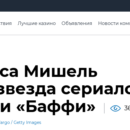
твия
Лучшие казино
Объявления
Новости ком
адьба недели
Чтобы помнили
Организации
Ра
иса Мишель
 звезда сериал
 и «Баффи»
3
argo / Getty Images