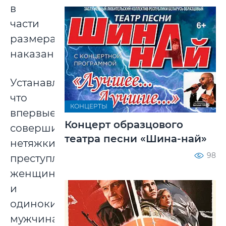
в
части
размера
наказаний.
Устанавливается,
что
КОНЦЕРТЫ
впервые
Концерт образцового
совершившим
театра песни «Шина-най»
нетяжкие
98
преступления
женщинам
и
одиноким
мужчинам,