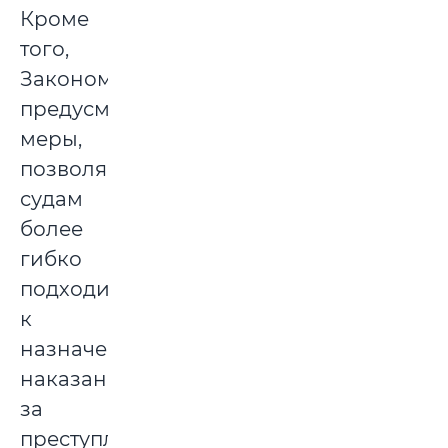
Кроме
того,
Законом
предусмотрены
меры,
позволяющие
судам
более
гибко
подходить
к
назначению
наказания
за
преступления,