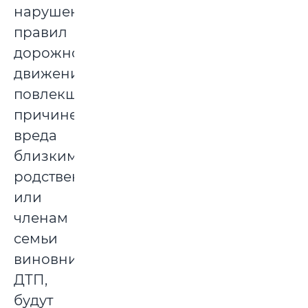
нарушении
правил
дорожного
движения,
повлекшем
причинение
вреда
близким
родственникам
или
членам
семьи
виновника
ДТП,
будут