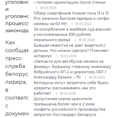
уголовное
– потерял ориентацию после спячки
18.03.2025
и
Обзор смартфонов Huawei nova 13 и 13
уголовно-
Pro: реально быстрая зарядка и селфи-
процессуальное
камеры на 60 Мп
18.03.2025
За оскорбление в вайбере суд взыскал
законодательство.
у могилевчанина 300 рублей
морального вреда
18.03.2025
Как
Бывшая невестка не дает видеться с
сообщает
детьми. Что можно сделать? Поясняет
нотариус
18.03.2025
пресс-
«Запчасти для автобусов меняли на
служба
фанеру». Бывшему главному инженеру
бобруйского АП-2 и директору ГАП-1
белорусского
Александру Бенько – 70
18.03.2025
лидера,
Белорусы могут запретить себе брать
кредиты: рассказываем, как это
в
работает
18.03.2025
соответствии
Допустимая норма красителя
превышена более чем в 2 раза:
с
конфеты российского производства
документом
запретил Госстандарт Беларуси