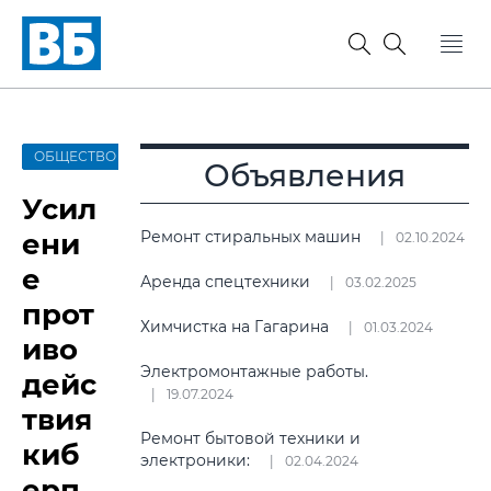
ОБЩЕСТВО
Объявления
Усил
ени
Ремонт стиральных машин
02.10.2024
е
Аренда спецтехники
03.02.2025
прот
Химчистка на Гагарина
01.03.2024
иво
Электромонтажные работы.
дейс
19.07.2024
твия
Ремонт бытовой техники и
киб
электроники:
02.04.2024
ерп