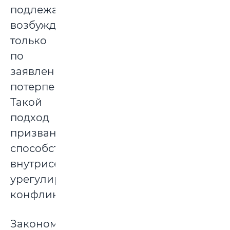
подлежать
возбуждению
только
по
заявлению
потерпевших.
Такой
подход
призван
способствовать
внутрисемейному
урегулированию
конфликта.
Законом