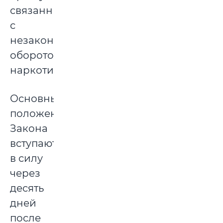
связанные
с
незаконным
оборотом
наркотиков.
Основные
положения
Закона
вступают
в силу
через
десять
дней
после