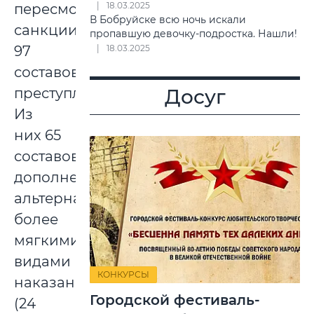
18.03.2025
пересмотрены
В Бобруйске всю ночь искали
санкции
пропавшую девочку-подростка. Нашли!
97
18.03.2025
составов
преступлений.
Досуг
Из
них 65
составов
дополнены
альтернативными
более
мягкими
видами
КОНКУРСЫ
наказаний
Городской фестиваль-
(24