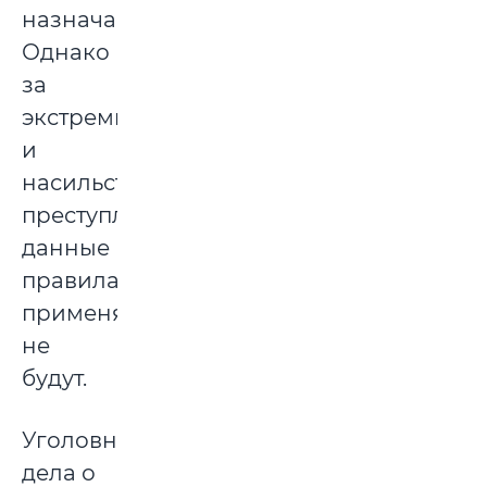
назначается.
Однако
за
экстремизм
и
насильственные
преступления
данные
правила
применяться
не
будут.
Уголовные
дела о