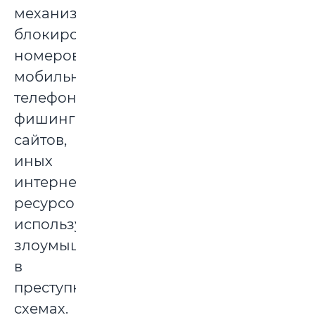
механизм
блокирования
номеров
мобильных
телефонов,
фишинговых
сайтов,
иных
интернет-
ресурсов,
используемых
злоумышленниками
в
преступных
схемах.