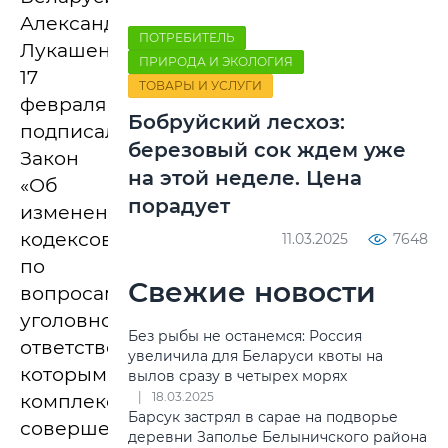
Александр
ПОТРЕБИТЕЛЬ
Лукашенко
ПРИРОДА И ЭКОЛОГИЯ
17
ТОВАРЫ И УСЛУГИ
февраля
Бобруйский лесхоз:
подписал
березовый сок ждем уже
Закон
на этой неделе. Цена
«Об
порадует
изменении
кодексов
11.03.2025
7648
по
Свежие новости
вопросам
уголовной
Без рыбы не останемся: Россия
ответственности»,
увеличила для Беларуси квоты на
которым
вылов сразу в четырех морях
18.03.2025
комплексно
Барсук застрял в сарае на подворье
совершенствуется
деревни Заполье Белыничского района