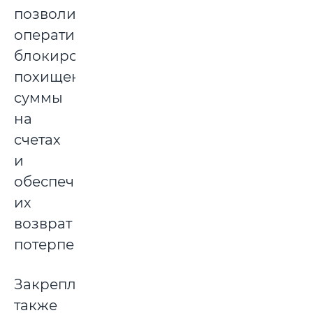
позволит
оперативно
блокировать
похищенные
суммы
на
счетах
и
обеспечивать
их
возврат
потерпевшим.
Закрепляется
также