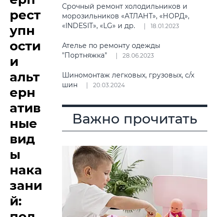
Срочный ремонт холодильников и
рест
морозильников «АТЛАНТ», «НОРД»,
«INDESIT», «LG» и др.
18.01.2023
упн
ости
Ателье по ремонту одежды
"Портняжка"
28.06.2023
и
альт
Шиномонтаж легковых, грузовых, с/х
шин
20.03.2024
ерн
атив
Важно прочитать
ные
вид
ы
нака
зани
й:
под