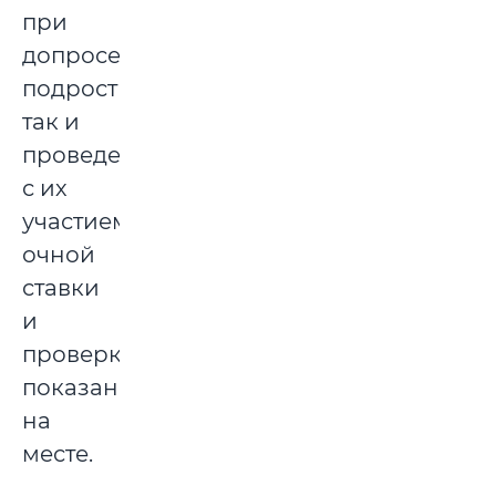
при
допросе
подростков,
так и
проведении
с их
участием
очной
ставки
и
проверки
показаний
на
месте.