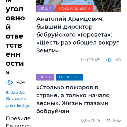
угол
ЛЮДИ
ПОЗДРАВЛЕНИЯ
овно
Анатолий Храмцевич,
й
бывший директор
бобруйского «Горсвета»:
отве
«Шесть раз обошел вокруг
тств
Земли»
енн
13.03.2025
1547
ости
»
ЛЮДИ
ОБЩЕСТВО
404
«Столько пожаров в
18.02.2025
стране, а только начало
Источник:
весны». Жизнь глазами
president.gov.by
бобруйчан
Президент
12.03.2025
1652
Беларуси