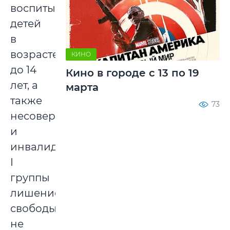
воспитывающим
детей
в
возрасте
КИНО
до 14
Кино в городе с 13 по 19
лет, а
марта
также
73
несовершеннолетним
и
инвалидам
I
группы
лишение
свободы
не