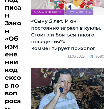
писа
МАМА В ДЕКРЕТЕ
ПСИХОЛОГИЯ
н
«Сыну 5 лет. И он
Зако
постоянно играет в куклы.
н
Стоит ли бояться такого
«Об
поведения?»
изм
Комментирует психолог
ене
13.03.2025
6380
нии
код
ексо
в по
воп
роса
м