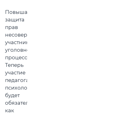
Повышается
защита
прав
несовершеннолетних
участников
уголовного
процесса.
Теперь
участие
педагога,
психолога
будет
обязательно
как