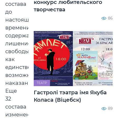
конкурс любительского
состава
творчества
до
86
настоящего
времени
содержали
лишение
свободы
как
единственно
возможное
наказание).
ТЕАТР
Еще
Гастролі тэатра імя Якуба
32
Коласа (Віцебск)
состава
89
изменены