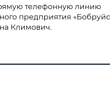
0 прямую телефонную линию
рного предприятия «Бобруй
на Климович.