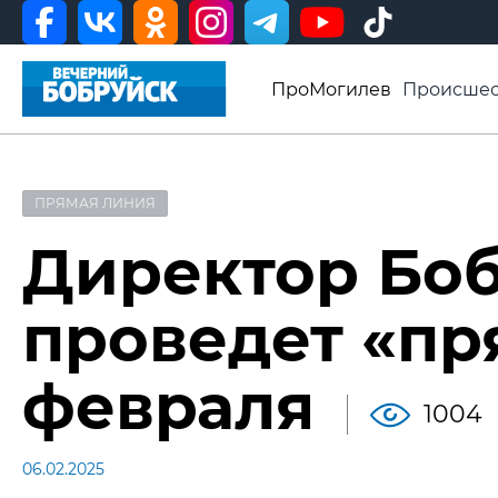
ПроМогилев
Происшес
История
Афиша
Св
Видео ВБ
ПРЯМАЯ ЛИНИЯ
Директор Бо
проведет «пр
февраля
1004
06.02.2025