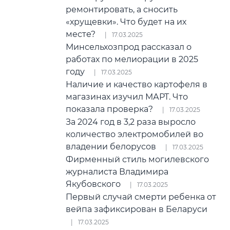
ремонтировать, а сносить
«хрущевки». Что будет на их
месте?
17.03.2025
Минсельхозпрод рассказал о
работах по мелиорации в 2025
году
17.03.2025
Наличие и качество картофеля в
магазинах изучил МАРТ. Что
показала проверка?
17.03.2025
За 2024 год в 3,2 раза выросло
количество электромобилей во
владении белорусов
17.03.2025
Фирменный стиль могилевского
журналиста Владимира
Якубовского
17.03.2025
Первый случай смерти ребенка от
вейпа зафиксирован в Беларуси
17.03.2025