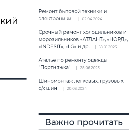
Ремонт бытовой техники и
ский
электроники:
02.04.2024
Срочный ремонт холодильников и
морозильников «АТЛАНТ», «НОРД»,
«INDESIT», «LG» и др.
18.01.2023
Ателье по ремонту одежды
"Портняжка"
28.06.2023
Шиномонтаж легковых, грузовых,
с/х шин
20.03.2024
Важно прочитать