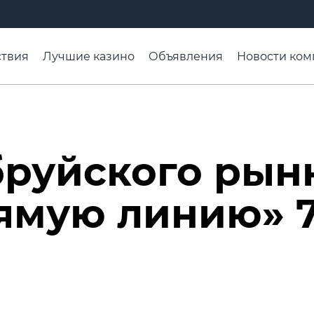
твия
Лучшие казино
Объявления
Новости ком
адьба недели
Чтобы помнили
Организации
Ра
бруйского рын
ямую линию» 