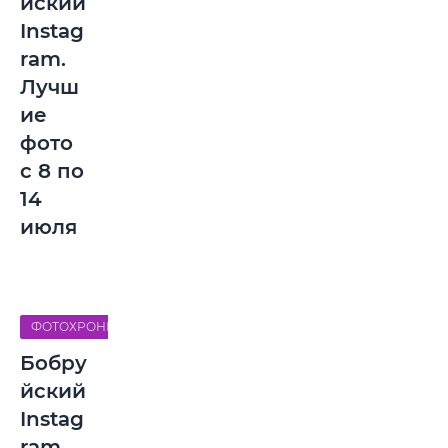
йский
Instag
ram.
Лучш
ие
фото
с 8 по
14
июля
ФОТОХРОНИКА
Бобру
йский
Instag
ram.