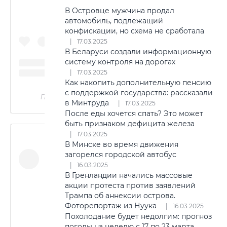
В Островце мужчина продал
автомобиль, подлежащий
конфискации, но схема не сработала
17.03.2025
В Беларуси создали информационную
систему контроля на дорогах
17.03.2025
Как накопить дополнительную пенсию
с поддержкой государства: рассказали
Публикация от @ju.martinovich
в Минтруда
17.03.2025
После еды хочется спать? Это может
быть признаком дефицита железа
17.03.2025
В Минске во время движения
загорелся городской автобус
16.03.2025
В Гренландии начались массовые
акции протеста против заявлений
Трампа об аннексии острова.
Фоторепортаж из Нуука
16.03.2025
Похолодание будет недолгим: прогноз
погоды на неделю с 17 по 23 марта