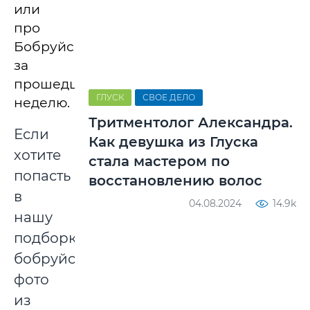
или
про
Бобруйск
за
прошедшую
ГЛУСК
СВОЕ ДЕЛО
неделю.
Тритментолог Александра.
Если
Как девушка из Глуска
хотите
стала мастером по
попасть
восстановлению волос
в
04.08.2024
14.9k
нашу
подборку
бобруйских
фото
из