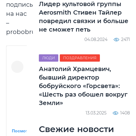
Лидер культовой группы
подписывайтесь
Aerosmith Стивен Тайлер
на нас
повредил связки и больше
–
не сможет петь
probobruisk.
04.08.2024
2471
ЛЮДИ
ПОЗДРАВЛЕНИЯ
Анатолий Храмцевич,
бывший директор
бобруйского «Горсвета»:
«Шесть раз обошел вокруг
Земли»
13.03.2025
1408
Свежие новости
Посмотреть эту публикацию в Instagram