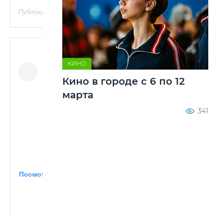
Публикация от 🖤Юлия Романчук🖤 (@julia___romanchuk)
КИНО
Кино в городе с 6 по 12
марта
341
Посмотреть эту публикацию в Instagram