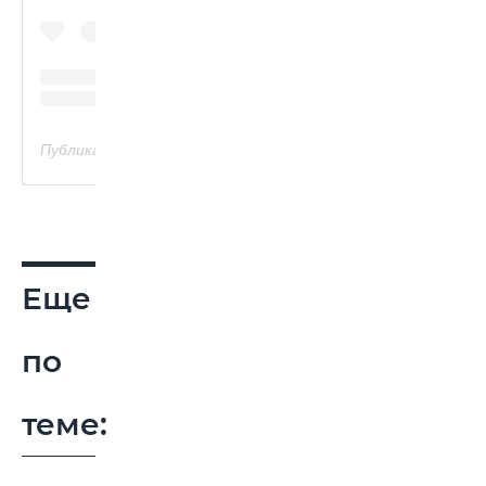
Публикация от 𝐕𝐕 | 𝐕𝐀𝐑𝐕𝐀𝐑𝐀 𝐕𝐀𝐒𝐈𝐋𝐘𝐄𝐕𝐀 (@varechkkaaaaa)
Еще
по
теме: