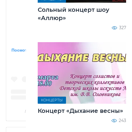
Сольный концерт шоу
«Аллюр»
327
Посмотреть эту публикацию в Instagram
КОНЦЕРТЫ
Концерт «Дыхание весны»
Публикация от @lozhkinakate
243