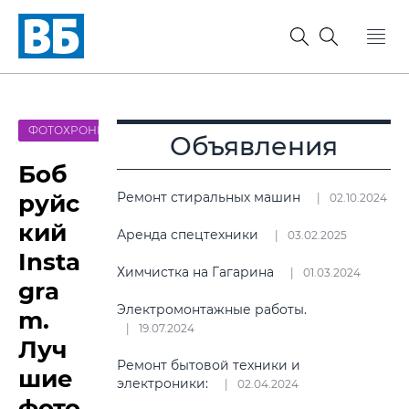
ФОТОХРОНИКА
Объявления
Боб
руйс
Ремонт стиральных машин
02.10.2024
кий
Аренда спецтехники
03.02.2025
Insta
Химчистка на Гагарина
01.03.2024
gra
Электромонтажные работы.
m.
19.07.2024
Луч
Ремонт бытовой техники и
шие
электроники:
02.04.2024
фото