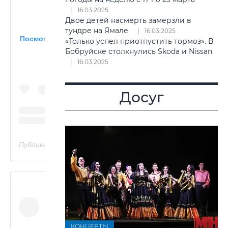
16.03.2025
Двое детей насмерть замерзли в
тундре на Ямале
16.03.2025
Посмотреть эту публикацию в Instagram
«Только успел приотпустить тормоз». В
Бобруйске столкнулись Skoda и Nissan
16.03.2025
Досуг
Публикация от Андрей Глыцко (@andrejglycko)
КОНЦЕРТЫ