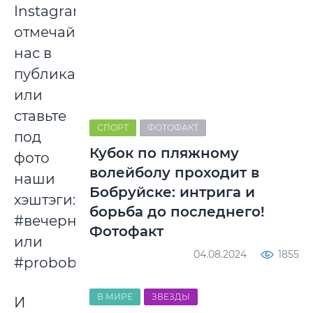
Instagram,
отмечайте
нас в
публикации
или
ставьте
СПОРТ
ФОТОФАКТ
под
Кубок по пляжному
фото
волейболу проходит в
наши
Бобруйске: интрига и
хэштэги:
борьба до последнего!
#вечернийбобруйск
Фотофакт
или
04.08.2024
1855
#probobruisk.
В МИРЕ
ЗВЕЗДЫ
И