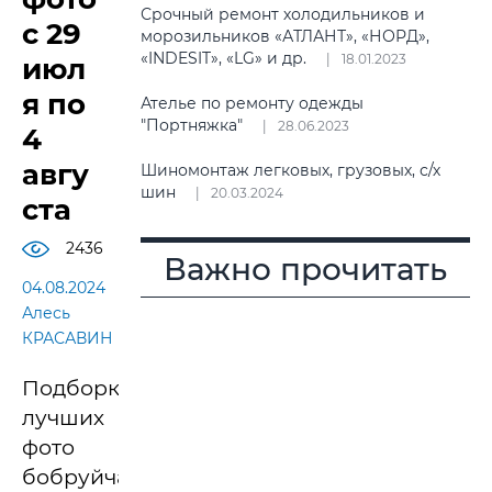
Срочный ремонт холодильников и
с 29
морозильников «АТЛАНТ», «НОРД»,
«INDESIT», «LG» и др.
18.01.2023
июл
я по
Ателье по ремонту одежды
"Портняжка"
28.06.2023
4
авгу
Шиномонтаж легковых, грузовых, с/х
шин
20.03.2024
ста
2436
Важно прочитать
04.08.2024
Алесь
КРАСАВИН
Подборка
лучших
фото
бобруйчан