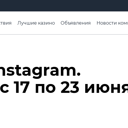
твия
Лучшие казино
Объявления
Новости ком
адьба недели
Чтобы помнили
Организации
Ра
nstagram.
 17 по 23 июн