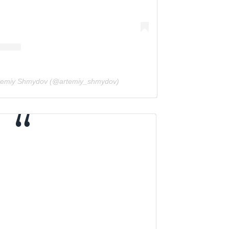
temiy Shmydov (@artemiy_shmydov)