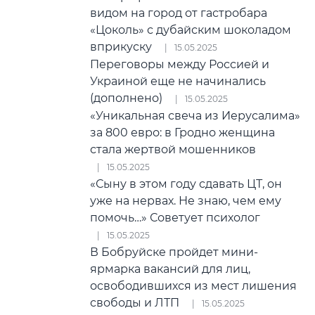
видом на город от гастробара
«Цоколь» с дубайским шоколадом
вприкуску
15.05.2025
Переговоры между Россией и
Украиной еще не начинались
(дополнено)
15.05.2025
«Уникальная свеча из Иерусалима»
за 800 евро: в Гродно женщина
стала жертвой мошенников
15.05.2025
«Сыну в этом году сдавать ЦТ, он
уже на нервах. Не знаю, чем ему
помочь…» Советует психолог
15.05.2025
В Бобруйске пройдет мини-
ярмарка вакансий для лиц,
освободившихся из мест лишения
свободы и ЛТП
15.05.2025