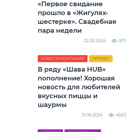
«Первое свидание
прошло в «Жигулях-
шестерке». Свадебная
пара недели
22.06.2024
8111
НОВОСТИ КОМПАНИЙ
ПРО ЕДУ
В ряду «Шава HUB»
пополнение! Хорошая
новость для любителей
вкусных пиццы и
шаурмы
21.06.2024
4663