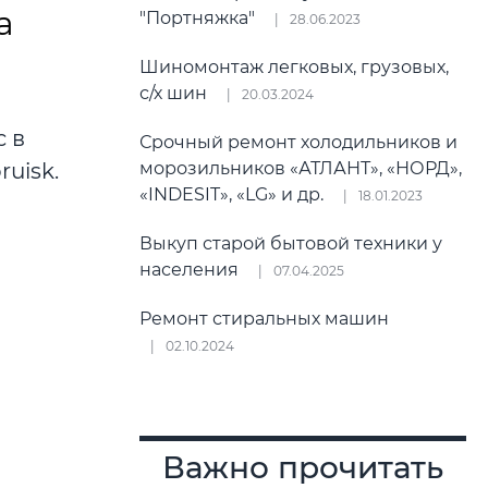
а
"Портняжка"
28.06.2023
Шиномонтаж легковых, грузовых,
с/х шин
20.03.2024
с в
Срочный ремонт холодильников и
uisk.
морозильников «АТЛАНТ», «НОРД»,
«INDESIT», «LG» и др.
18.01.2023
Выкуп старой бытовой техники у
населения
07.04.2025
Ремонт стиральных машин
02.10.2024
Важно прочитать