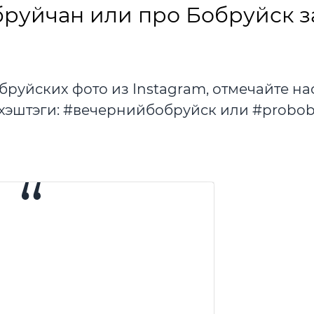
руйчан или про Бобруйск з
бруйских фото из Instagram, отмечайте на
хэштэги: #вечернийбобруйск или #probobr