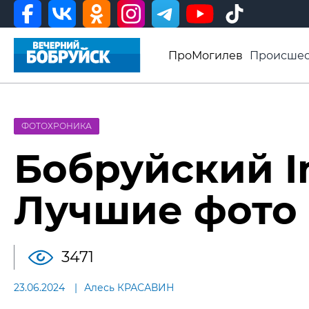
ПроМогилев
Происшес
История
Афиша
Св
Видео ВБ
ФОТОХРОНИКА
Бобруйский I
Лучшие фото с
3471
23.06.2024
Алесь КРАСАВИН