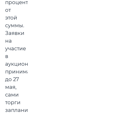
процентов
от
этой
суммы.
Заявки
на
участие
в
аукционе
принимаются
до 27
мая,
сами
торги
запланированы