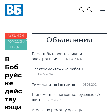
АУКЦИОН
Объявления
ГОРОДСКАЯ
СРЕДА
Ремонт бытовой техники и
В
электроники:
02.04.2024
Боб
Электромонтажные работы.
руйс
19.07.2024
ке
Химчистка на Гагарина
01.03.2024
дейс
Шиномонтаж легковых, грузовых, с/х
тву
шин
20.03.2024
ющи
Ателье по ремонту одежды