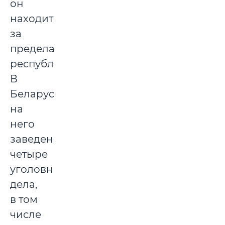
он
находится
за
пределами
республики.
В
Беларуси
на
него
заведено
четыре
уголовных
дела,
в том
числе