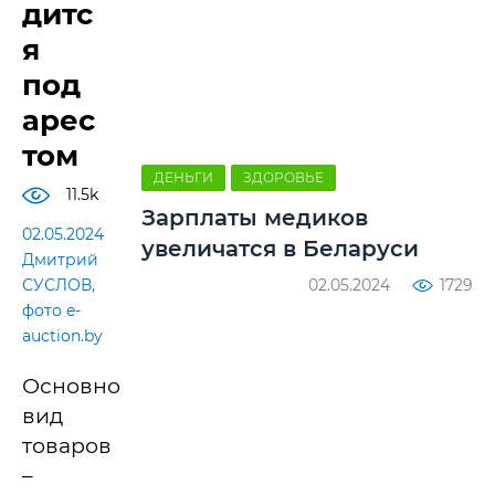
дитс
я
под
арес
том
ДЕНЬГИ
ЗДОРОВЬЕ
11.5k
Зарплаты медиков
02.05.2024
увеличатся в Беларуси
Дмитрий
СУСЛОВ,
02.05.2024
1729
фото e-
auction.by
Основной
вид
товаров
–