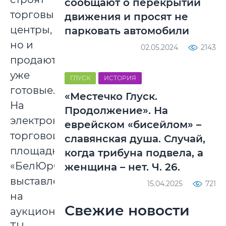
сообщают о перекрытии
торговые
движения и просят не
центры,
парковать автомобили
но и
02.05.2024
2143
продают
уже
ГЛУСК
ИСТОРИЯ
готовые.
«Местечко Глуск.
На
Продолжение». На
электронной
еврейском «бисейлом» –
торговой
славянская душа. Случай,
площадке
когда трибуна подвела, а
«БелЮрОбеспечения»
женщина – нет. Ч. 26.
выставлен
15.04.2025
721
на
Свежие новости
аукцион