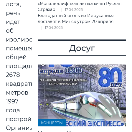
лота,
«Могилевлифтмаша» назначен Руслан
Страхар
17.04.2025
речь
Благодатный огонь из Иерусалима
идет
доставят в Минск утром 20 апреля
17.04.2025
об
изолированном
Досуг
помещении
общей
площадью
2678
квадратных
метров
1997
года
постройки.
КОНЦЕРТЫ
Организатором