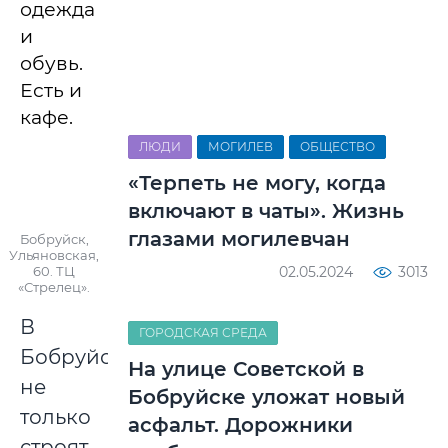
одежда
и
обувь.
Есть и
кафе.
ЛЮДИ
МОГИЛЕВ
ОБЩЕСТВО
«Терпеть не могу, когда
включают в чаты». Жизнь
глазами могилевчан
Бобруйск,
Ульяновская,
60. ТЦ
02.05.2024
3013
«Стрелец».
В
ГОРОДСКАЯ СРЕДА
Бобруйске
На улице Советской в
не
Бобруйске уложат новый
только
асфальт. Дорожники
строят