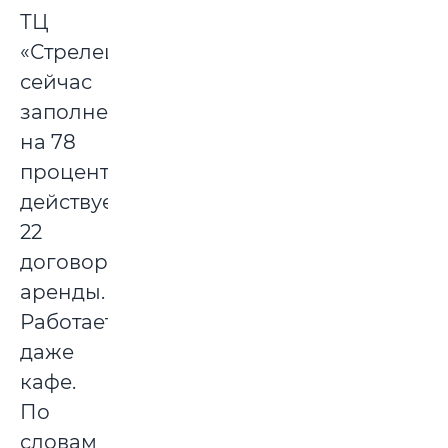
ТЦ
«Стрелец»
сейчас
заполнен
на 78
процентов,
действует
22
договора
аренды.
Работает
даже
кафе.
По
словам