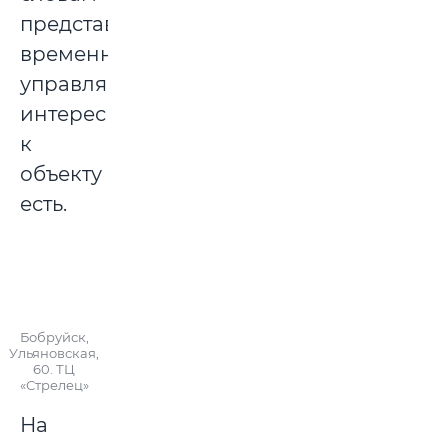
представителя
временного
управляющего
интерес
к
объекту
есть.
Бобруйск,
Ульяновская,
60. ТЦ
«Стрелец»
На