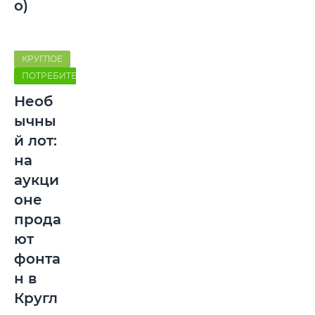
о)
КРУГЛОЕ
ПОТРЕБИТЕЛЬ
Необ
ычны
й лот:
на
аукци
оне
прода
ют
фонта
н в
Кругл