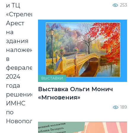
и ТЦ
253
«Стрелец».
Арест
на
здания
наложен
в
феврале
2024
ВЫСТАВКИ
года
Выставка Ольги Монич
решением
«Мгновения»
ИМНС
189
по
Новополоцку.