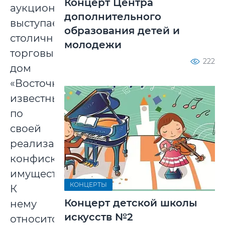
Концерт Центра
аукциона
дополнительного
выступает
образования детей и
столичный
молодежи
торговый
222
дом
«Восточный»,
известный
по
своей
реализации
конфискованного
имущества.
КОНЦЕРТЫ
К
Концерт детской школы
нему
искусств №2
относится