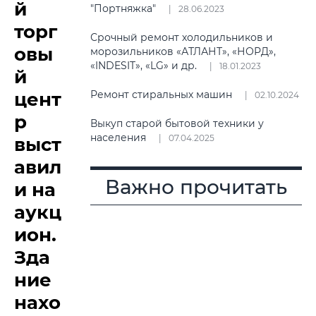
й
"Портняжка"
28.06.2023
торг
Срочный ремонт холодильников и
овы
морозильников «АТЛАНТ», «НОРД»,
«INDESIT», «LG» и др.
18.01.2023
й
цент
Ремонт стиральных машин
02.10.2024
р
Выкуп старой бытовой техники у
населения
07.04.2025
выст
авил
Важно прочитать
и на
аукц
ион.
Зда
ние
нахо