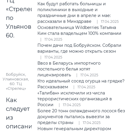
ТЦ
Как будут работать больницы и
«Стрелец»,
поликлиники в выходные и
праздничные дни в апреле и мае:
по
рассказали в Минздраве
17.04.2025
Ульяновской,
Основательница Wildberries Татьяна
Ким стала владельцем 100% компании
60.
17.04.2025
Почем дачи под Бобруйском. Собрали
варианты, где можно открыть сезон
17.04.2025
Ввоз в Беларусь импортного
постельного белья хотят
Бобруйск,
лицензировать
17.04.2025
Ульяновская,
Кто идеальный сосед огурца на грядке?
60. ТЦ
Рассказываем
17.04.2025
«Стрелец»
«Талибан» исключили из числа
террористических организаций в
Как
России
17.04.2025
следует
Более 20 тонн охлажденного лосося без
из
документов пытались вывезти за
пределы страны
17.04.2025
описания
Новым генеральным директором