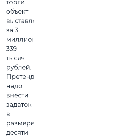
торги
объект
выставлен
за 3
миллиона
339
тысяч
рублей.
Претендентам
надо
внести
задаток
в
размере
десяти