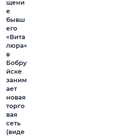
щени
е
бывш
его
«Вита
люра»
в
Бобру
йске
заним
ает
новая
торго
вая
сеть
(виде