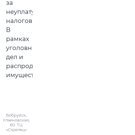
за
неуплату
налогов.
В
рамках
уголовных
дел и
распродается
имущество.
Бобруйск,
Ульяновская,
60. ТЦ
«Стрелец»