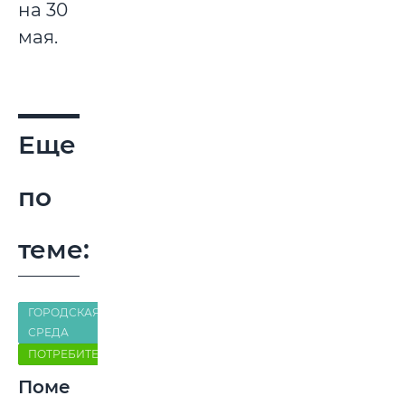
на 30
мая.
Еще
по
теме:
ГОРОДСКАЯ
СРЕДА
ПОТРЕБИТЕЛЬ
Поме