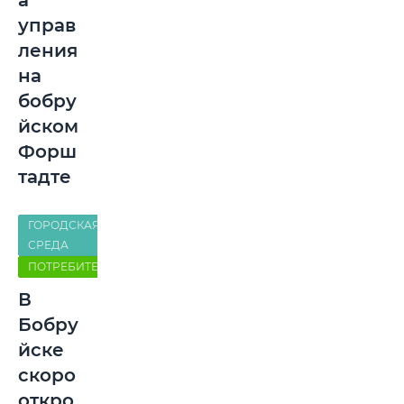
а
управ
ления
на
бобру
йском
Форш
тадте
ГОРОДСКАЯ
СРЕДА
ПОТРЕБИТЕЛЬ
В
Бобру
йске
скоро
откро