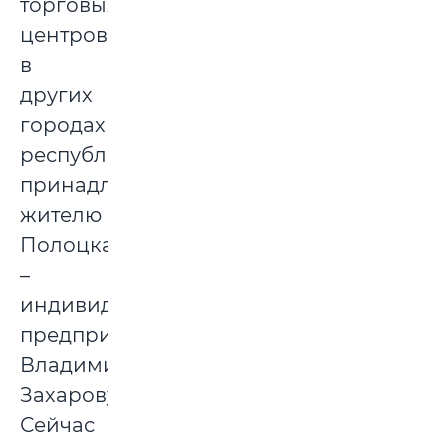
торговых
центров
в
других
городах
республики
принадлежал
жителю
Полоцка
–
индивидуальному
предпринимателю
Владимиру
Захарову.
Сейчас