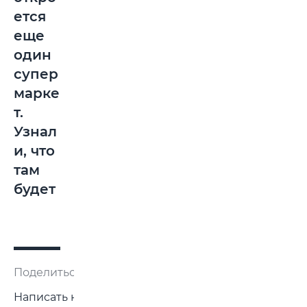
ется
еще
один
супер
марке
т.
Узнал
и, что
там
будет
Поделиться:
Написать нам