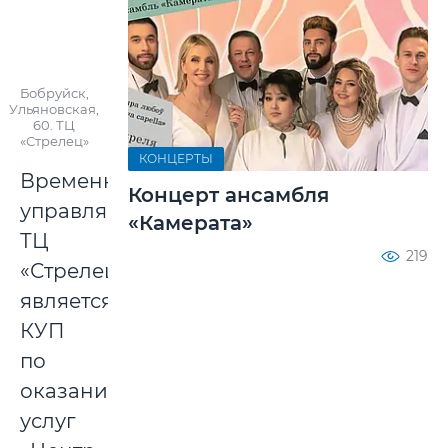
Бобруйск,
Ульяновская,
60. ТЦ
«Стрелец»
КОНЦЕРТЫ
Временным
Концерт ансамбля
управляющим
«Камерата»
ТЦ
219
«Стрелец»
является
КУП
по
оказанию
услуг