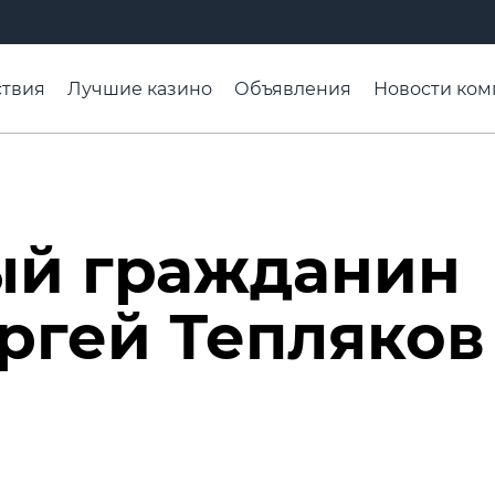
твия
Лучшие казино
Объявления
Новости ком
адьба недели
Чтобы помнили
Организации
Ра
ый гражданин
ргей Тепляков