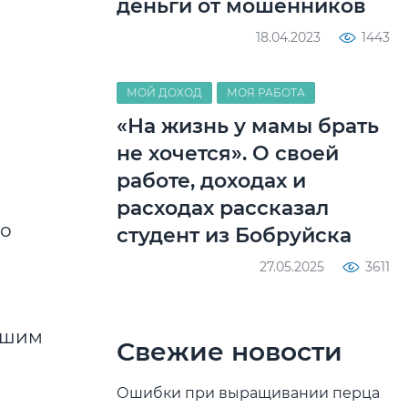
деньги от мошенников
18.04.2023
1443
МОЙ ДОХОД
МОЯ РАБОТА
«На жизнь у мамы брать
не хочется». О своей
работе, доходах и
расходах рассказал
го
студент из Бобруйска
27.05.2025
3611
аршим
Свежие новости
Ошибки при выращивании перца