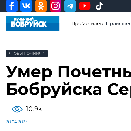
ПроМогилев
Происшес
История
Афиша
Св
Видео ВБ
ЧТОБЫ ПОМНИЛИ
Умер Почетн
Бобруйска Се
10.9k
20.04.2023