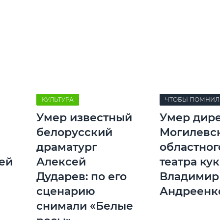
КУЛЬТУРА
ЧТОБЫ ПОМНИЛ
Умер известный
Умер дир
белорусский
Могилевс
драматург
областног
ей
Алексей
театра ку
Дударев: по его
Владимир
сценарию
Андреенк
снимали «Белые