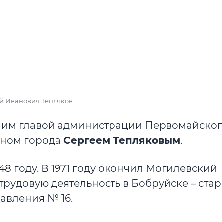
й Иванович Тепляков.
шим главой администрации Первомайско
ином города
Сергеем Тепляковым
.
8 году. В 1971 году окончил Могилевский
трудовую деятельность в Бобруйске – ст
авления № 16.