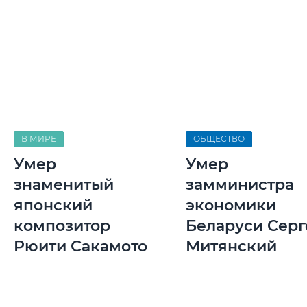
В МИРЕ
ОБЩЕСТВО
Умер
Умер
знаменитый
замминистра
японский
экономики
композитор
Беларуси Серг
Рюити Сакамото
Митянский