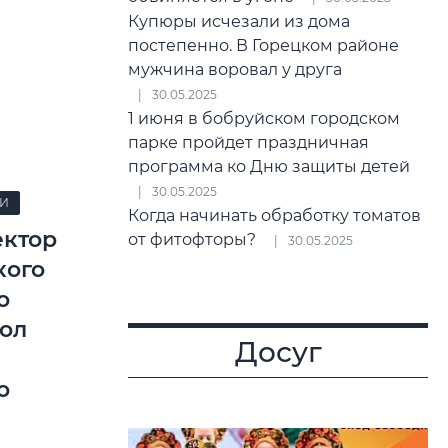
Купюры исчезали из дома
постепенно. В Горецком районе
мужчина воровал у друга
30.05.2025
1 июня в бобруйском городском
парке пройдет праздничная
программа ко Дню защиты детей
30.05.2025
И
Когда начинать обработку томатов
ектор
от фитофторы?
30.05.2025
кого
о
кол
Досуг
о