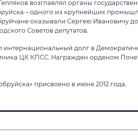
. Тепляков возглавлял органы государстве
бруйска – одного из крупнейших промыш
бруйчане оказывали Сергею Ивановичу до
одского Советов депутатов.
нял интернациональный долг в Демократич
етника ЦК КПСС. Награжден орденом Почет
бруйска» присвоено в июне 2012 года.