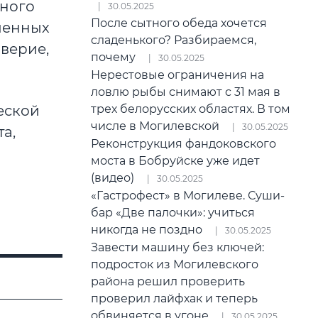
нного
30.05.2025
После сытного обеда хочется
ленных
сладенького? Разбираемся,
верие,
почему
30.05.2025
Нерестовые ограничения на
ловлю рыбы снимают с 31 мая в
трех белорусских областях. В том
еской
числе в Могилевской
30.05.2025
а,
Реконструкция фандоковского
моста в Бобруйске уже идет
(видео)
30.05.2025
«Гастрофест» в Могилеве. Суши-
бар «Две палочки»: учиться
никогда не поздно
30.05.2025
Завести машину без ключей:
подросток из Могилевского
района решил проверить
проверил лайфхак и теперь
обвиняется в угоне
30.05.2025