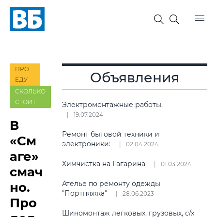
ПРО
Объявления
ЕДУ
СКОЛЬКО
СТОИТ
Электромонтажные работы.
19.07.2024
В
Ремонт бытовой техники и
«См
электроники:
02.04.2024
аге»
Химчистка на Гагарина
01.03.2024
смач
Ателье по ремонту одежды
но.
"Портняжка"
28.06.2023
Про
Шиномонтаж легковых, грузовых, с/х