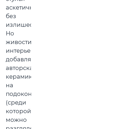
аскетичные,
без
излишеств.
Но
живости
интерьеру
добавляют
авторская
керамика
на
подоконниках
(среди
которой
можно
разглядеть