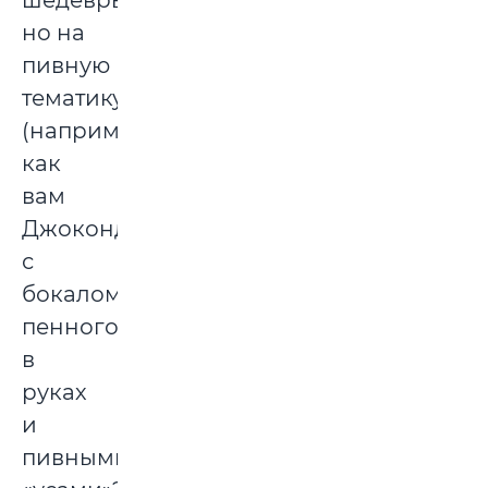
шедевры,
но на
пивную
тематику
(например,
как
вам
Джоконда
с
бокалом
пенного
в
руках
и
пивными