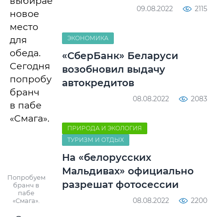
выбираем
09.08.2022
2115
новое
место
ЭКОНОМИКА
для
обеда.
«СберБанк» Беларуси
Сегодня
возобновил выдачу
попробуем
автокредитов
бранч
08.08.2022
2083
в пабе
«Смага».
ПРИРОДА И ЭКОЛОГИЯ
ТУРИЗМ И ОТДЫХ
На «белорусских
Мальдивах» официально
Попробуем
разрешат фотосессии
бранч в
пабе
08.08.2022
2200
«Смага».