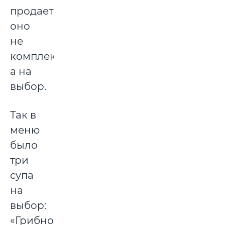
продается
оно
не
комплексом,
а на
выбор.
Так в
меню
было
три
супа
на
выбор:
«Грибной»