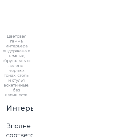
Цветовая
гамма
интерьера
выдержана в
темных,
«брутальных»
зелено-
черных
тонах, столы
и стулья
аскетичные,
без
излишеств.
Интерьер
Вполне
соответствует