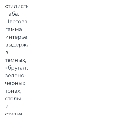
стилистике
паба.
Цветовая
гамма
интерьера
выдержана
в
темных,
«брутальных»
зелено-
черных
тонах,
столы
и
стулья