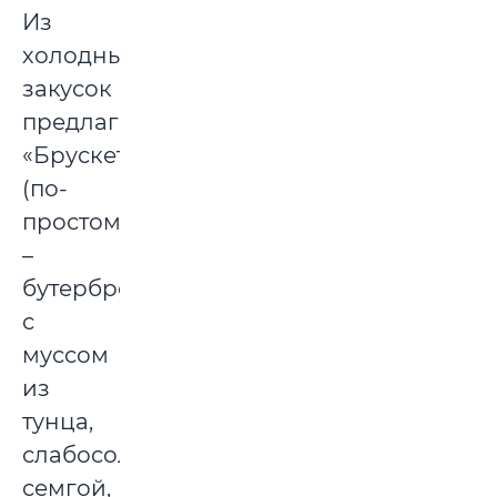
Из
холодных
закусок
предлагается
«Брускетта»
(по-
простому
–
бутерброд)
с
муссом
из
тунца,
слабосоленой
семгой,