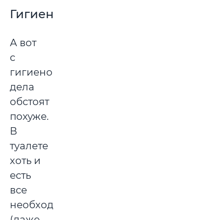
Гигиена
А вот
с
гигиеной
дела
обстоят
похуже.
В
туалете
хоть и
есть
все
необходимое
(даже