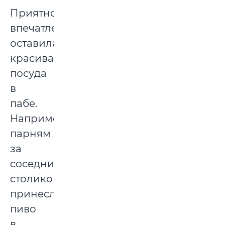
Приятное
впечатление
оставила
красивая
посуда
в
пабе.
Например,
парням
за
соседним
столиком
принесли
пиво
в