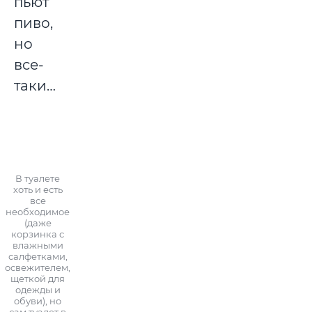
пьют
пиво,
но
все-
таки…
В туалете
хоть и есть
все
необходимое
(даже
корзинка с
влажными
салфетками,
освежителем,
щеткой для
одежды и
обуви), но