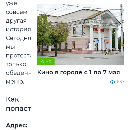
уже
совсем
другая
история.
Сегодня
мы
протестируем
КИНО
только
Кино в городе с 1 по 7 мая
обеденное
меню.
637
Как
попасть
Адрес: