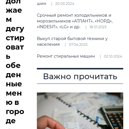
дол
шин
20.03.2024
жае
Срочный ремонт холодильников и
м
морозильников «АТЛАНТ», «НОРД»,
дегу
«INDESIT», «LG» и др.
18.01.2023
стир
Выкуп старой бытовой техники у
населения
оват
07.04.2025
ь
Ремонт стиральных машин
02.10.2024
обе
ден
Важно прочитать
ные
мен
ю в
горо
де