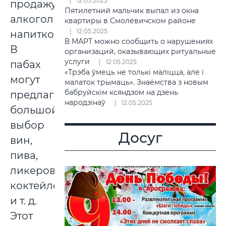
12.05.2025
продажу
Пятилетний мальчик выпал из окна
алкогольных
квартиры в Смолевичском районе
12.05.2025
напитков.
В МАРТ можно сообщить о нарушениях
В
организаций, оказывающих ритуальные
услуги
12.05.2025
пабах
«Трэба ўмець не толькі маліцца, але і
могут
малаток трымаць». Знаёмства з новым
бабруйскім ксяндзом на дзень
предлагать
народзінаў
12.05.2025
большой
выбор
Досуг
вин,
пива,
ликеров,
коктейлей
и т. д.
Этот