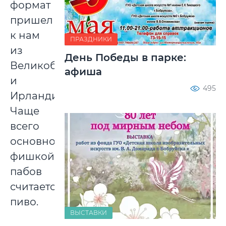
формат
пришел
к нам
ПРАЗДНИКИ
из
День Победы в парке:
Великобритании
афиша
и
495
Ирландии.
Чаще
всего
основной
фишкой
пабов
считается
пиво.
ВЫСТАВКИ