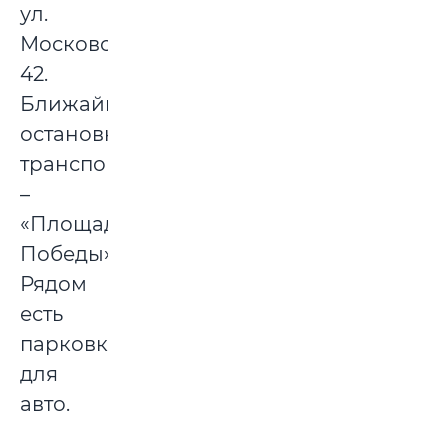
ул.
Московская,
42.
Ближайшая
остановка
транспорта
–
«Площадь
Победы».
Рядом
есть
парковка
для
авто.