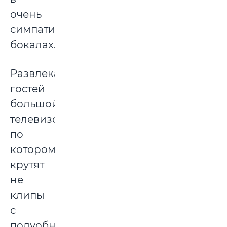
очень
симпатичных
бокалах.
Развлекает
гостей
большой
телевизор,
по
которому
крутят
не
клипы
с
полуобнаженными