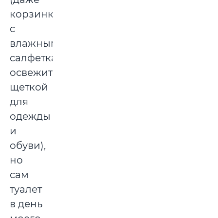
корзинка
с
влажными
салфетками,
освежителем,
щеткой
для
одежды
и
обуви),
но
сам
туалет
в день