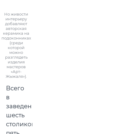
Но живости
интерьеру
добавляют
авторская
керамика на
подоконниках
(среди
которой
можно
разглядеть
изделия
мастеров
«Арт-
Жыжаля»).
Всего
в
заведении
шесть
столиков:
пять