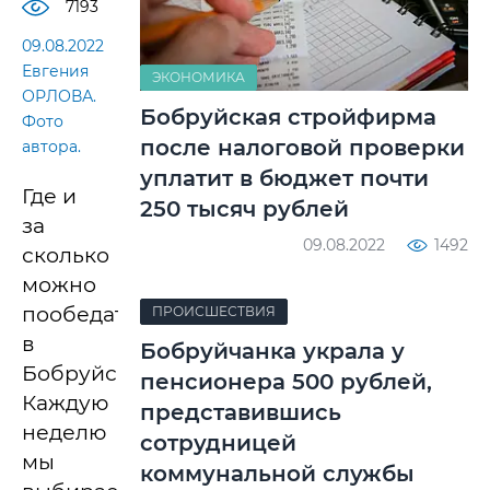
7193
09.08.2022
Евгения
ЭКОНОМИКА
ОРЛОВА.
Бобруйская стройфирма
Фото
после налоговой проверки
автора.
уплатит в бюджет почти
Где и
250 тысяч рублей
за
09.08.2022
1492
сколько
можно
пообедать
ПРОИСШЕСТВИЯ
в
Бобруйчанка украла у
Бобруйске?
пенсионера 500 рублей,
Каждую
представившись
неделю
сотрудницей
мы
коммунальной службы