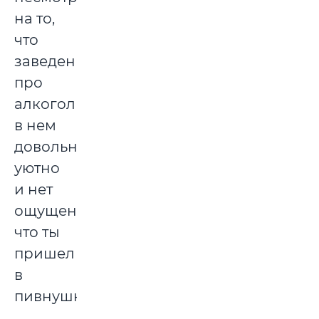
на то,
что
заведение
про
алкоголь,
в нем
довольно
уютно
и нет
ощущения,
что ты
пришел
в
пивнушку.