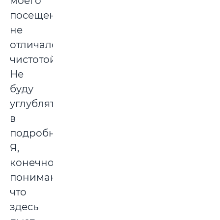
моего
посещения
не
отличался
чистотой.
Не
буду
углубляться
в
подробности.
Я,
конечно,
понимаю,
что
здесь