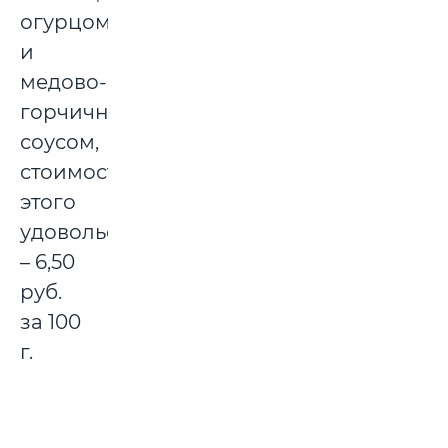
огурцом
и
медово-
горчичным
соусом,
стоимость
этого
удовольствия
– 6,50
руб.
за 100
г.