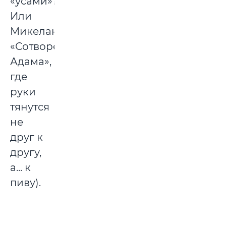
«усами»?
Или
Микеланджеловское
«Сотворение
Адама»,
где
руки
тянутся
не
друг к
другу,
а... к
пиву).