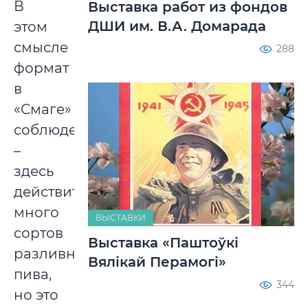
В
Выставка работ из фондов
ДШИ им. В.А. Домарада
этом
смысле
288
формат
в
«Смаге»
соблюден
–
здесь
действительно
много
ВЫСТАВКИ
сортов
Выставка «Паштоўкі
разливного
Вялікай Перамогі»
пива,
344
но это