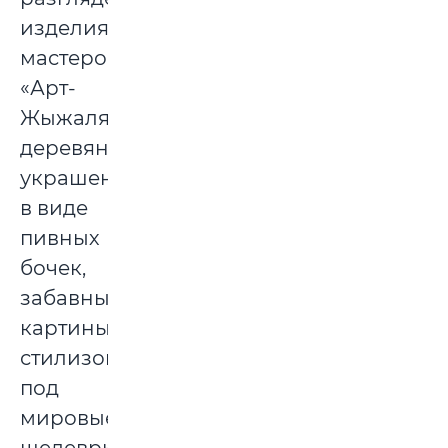
изделия
мастеров
«Арт-
Жыжаля»),
деревянные
украшения
в виде
пивных
бочек,
забавные
картины,
стилизованные
под
мировые