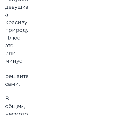
девушками,
а
красивую
природу.
Плюс
это
или
минус
–
решайте
сами.
В
общем,
несмотря