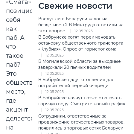
«Смага»
Свежие новости
позиционирует
Введут ли в Беларуси налог на
себя
бездетность? В Минтруда ответили на
как
этот вопрос
12.05.2025
паб. А
В Бобруйске хотят переименовать
остановку общественного транспорта
что
«Клубная». Опрос от горисполкома
такое
12.05.2025
В Могилевской области за выходные
паб?
задержали 20 пьяных водителей
Это
12.05.2025
В Бобруйске дадут отопление для
общественное
потребителей первой очереди
место,
12.05.2025
В Бобруйске начнут позже отключать
где
горячую воду. Смотрите новый график
акцент
12.05.2025
Сотрудники, ответственные за
делается
продвижение отечественных товаров,
на
появились в торговых сетях Беларуси