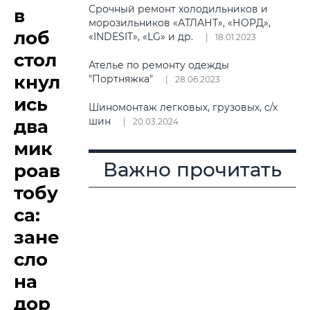
Срочный ремонт холодильников и
в
морозильников «АТЛАНТ», «НОРД»,
лоб
«INDESIT», «LG» и др.
18.01.2023
стол
Ателье по ремонту одежды
кнул
"Портняжка"
28.06.2023
ись
Шиномонтаж легковых, грузовых, с/х
шин
два
20.03.2024
мик
Важно прочитать
роав
тобу
са:
зане
сло
на
дор