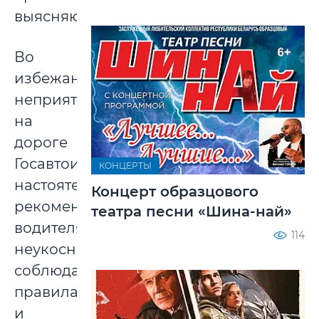
выясняются.
Во
избежание
неприятностей
на
дороге
Госавтоинспекция
КОНЦЕРТЫ
настоятельно
Концерт образцового
рекомендует
театра песни «Шина-най»
водителям
114
неукоснительно
соблюдать
правила
и