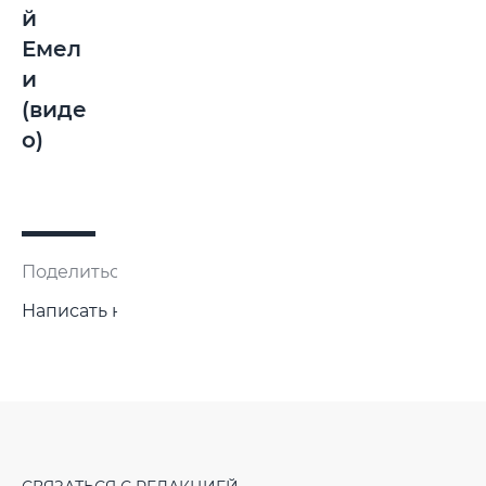
й
Емел
и
(виде
о)
Поделиться:
Написать нам