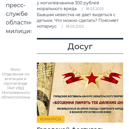
у могилевчанина 300 рублей
пресс-
морального вреда
18.03.2025
службе
Бывшая невестка не дает видеться с
детьми. Что можно сделать? Поясняет
областной
нотариус
18.03.2025
милиции.
Досуг
Фото:
Отделение по
агитации и
пропаганде
ГАИ УВД
Могилевского
облисполкома
КОНКУРСЫ