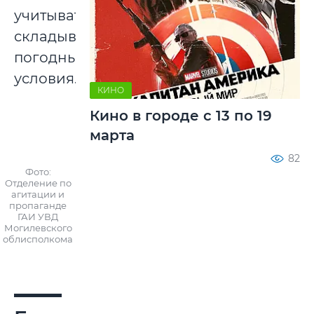
учитывать
складывающиеся
погодные
условия.
КИНО
Кино в городе с 13 по 19
марта
82
Фото:
Отделение по
агитации и
пропаганде
ГАИ УВД
Могилевского
облисполкома