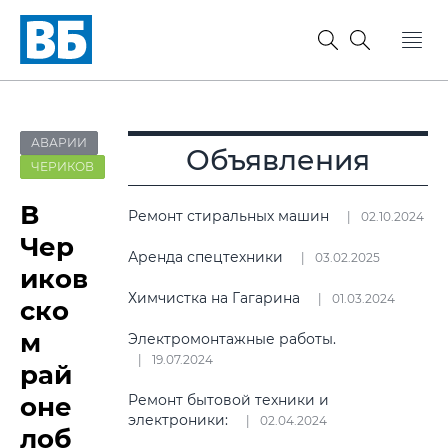
АВАРИИ
Объявления
ЧЕРИКОВ
В
Ремонт стиральных машин
02.10.2024
Чер
Аренда спецтехники
03.02.2025
иков
Химчистка на Гагарина
01.03.2024
ско
м
Электромонтажные работы.
19.07.2024
рай
оне
Ремонт бытовой техники и
электроники:
02.04.2024
лоб