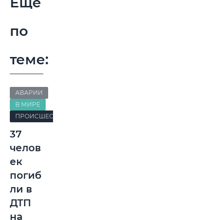
Еще
по
теме:
АВАРИИ
В МИРЕ
ПРОИСШЕСТВИЯ
37
челов
ек
погиб
ли в
ДТП
на