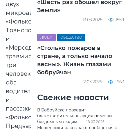
«Шесть раз обошел вокруг
двух
Земли»
микроавтобусов
13.03.2025
1559
«Фольксваген
Транспортер»
ЛЮДИ
ОБЩЕСТВО
и
«Мерседес»
«Столько пожаров в
стране, а только начало
травмированы
весны». Жизнь глазами
три
бобруйчан
человека:
оба
12.03.2025
1663
водителя
Свежие новости
и
пассажир
В Бобруйске проходит
благотворительная акция помощи
«Фольксвагена».
бездомным людям
18.03.2025
Предварительно,
Мошенники рассылают сообщения с