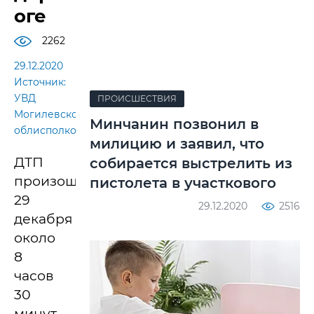
оге
2262
29.12.2020
Источник:
УВД
ПРОИСШЕСТВИЯ
Могилевского
Минчанин позвонил в
облисполкома
милицию и заявил, что
ДТП
собирается выстрелить из
произошло
пистолета в участкового
29
29.12.2020
2516
декабря
около
8
часов
30
минут