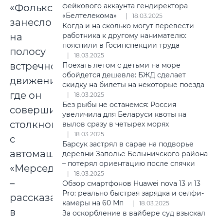
фейкового аккаунта гендиректора
«Фольксваген»
«Белтелекома»
18.03.2025
занесло
Когда и на сколько могут перевести
работника к другому нанимателю:
на
пояснили в Госинспекции труда
полосу
18.03.2025
встречного
Поехать летом с детьми на море
обойдется дешевле: БЖД сделает
движения,
скидку на билеты на некоторые поезда
где он
18.03.2025
Без рыбы не останемся: Россия
совершил
увеличила для Беларуси квоты на
столкновение
вылов сразу в четырех морях
18.03.2025
с
Барсук застрял в сарае на подворье
автомашиной
деревни Заполье Белыничского района
– потерял ориентацию после спячки
«Мерседес»,
18.03.2025
–
Обзор смартфонов Huawei nova 13 и 13
Pro: реально быстрая зарядка и селфи-
рассказали
камеры на 60 Мп
18.03.2025
в
За оскорбление в вайбере суд взыскал