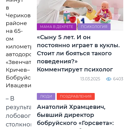
в
Чериковском
районе
МАМА В ДЕКРЕТЕ
ПСИХОЛОГИЯ
на 65-
«Сыну 5 лет. И он
ом
постоянно играет в куклы.
километре
Стоит ли бояться такого
автодороги
поведения?»
«Звенчатка–
Комментирует психолог
Кричев–
Бобруйск–
13.03.2025
6403
Ивацевичи».
ЛЮДИ
ПОЗДРАВЛЕНИЯ
– В
Анатолий Храмцевич,
результате
бывший директор
лобового
бобруйского «Горсвета»:
столкновения