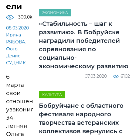
ели
ЭКОНОМИКА
300.0k
«Стабильность – шаг к
08.03.2020
развитию». В Бобруйске
Ирина
наградили победителей
РЯБОВА.
соревнования по
Фото
Денис
социально-
СУДНИК.
экономическому развитию
6
07.03.2020
6102
марта
свои
КУЛЬТУРА
отношения
Бобруйчане с областного
узаконили
фестиваля народного
34-
творчества ветеранских
летняя
коллективов вернулись с
Ольга