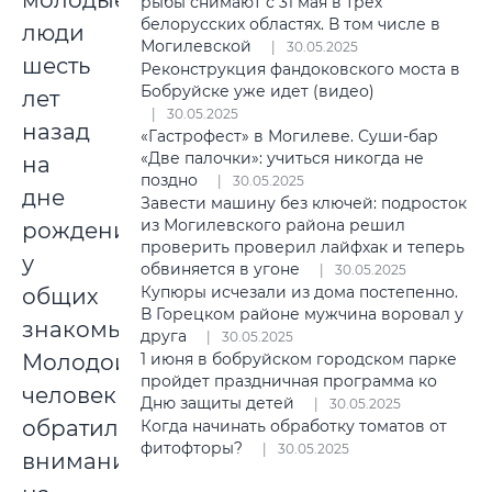
молодые
рыбы снимают с 31 мая в трех
белорусских областях. В том числе в
люди
Могилевской
30.05.2025
шесть
Реконструкция фандоковского моста в
Бобруйске уже идет (видео)
лет
30.05.2025
назад
«Гастрофест» в Могилеве. Суши-бар
«Две палочки»: учиться никогда не
на
поздно
30.05.2025
дне
Завести машину без ключей: подросток
из Могилевского района решил
рождения
проверить проверил лайфхак и теперь
у
обвиняется в угоне
30.05.2025
Купюры исчезали из дома постепенно.
общих
В Горецком районе мужчина воровал у
знакомых.
друга
30.05.2025
Молодой
1 июня в бобруйском городском парке
пройдет праздничная программа ко
человек
Дню защиты детей
30.05.2025
обратил
Когда начинать обработку томатов от
фитофторы?
30.05.2025
внимание