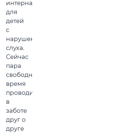
интернате
для
детей
с
нарушением
слуха.
Сейчас
пара
свободное
время
проводит
в
заботе
друг о
друге