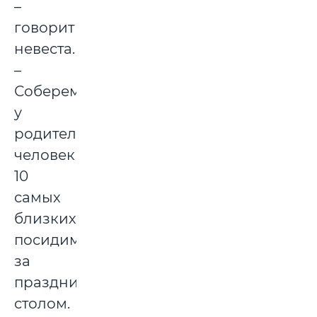
–
говорит
невеста.
–
Соберемся
у
родителей
человек
10
самых
близких,
посидим
за
праздничным
столом.