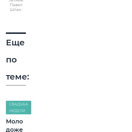
летний
Павел
Шпак.
Еще
по
теме:
СВАДЬБА
НЕДЕЛИ
Моло
доже