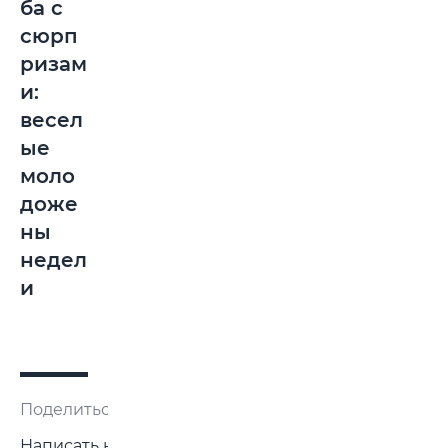
ба с
сюрп
ризам
и:
весел
ые
моло
доже
ны
недел
и
Поделиться:
Написать нам