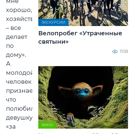
мне
хорошо,
хозяйственный
ЭКСКУРСИИ
– все
Велопробег «Утраченные
делает
святыни»
по
1108
дому».
А
молодой
человек
признается,
что
полюбил
девушку
КИНО
«за