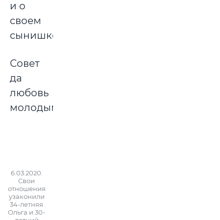
и о
своем
сынишке.
Совет
да
любовь
молодым!
6.03.2020.
Свои
отношения
узаконили
34-летняя
Ольга и 30-