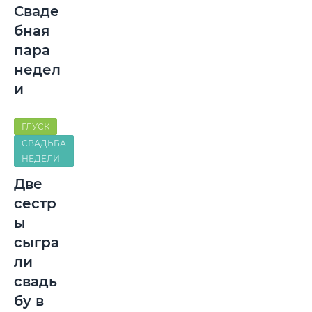
Сваде
бная
пара
недел
и
ГЛУСК
СВАДЬБА
НЕДЕЛИ
Две
сестр
ы
сыгра
ли
свадь
бу в