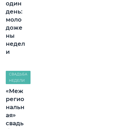
один
день:
моло
доже
ны
недел
и
СВАДЬБА
НЕДЕЛИ
«Меж
регио
нальн
ая»
свадь