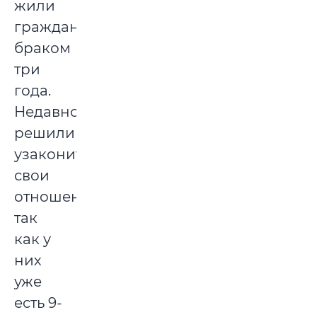
жили
гражданским
браком
три
года.
Недавно
решили
узаконить
свои
отношения,
так
как у
них
уже
есть 9-