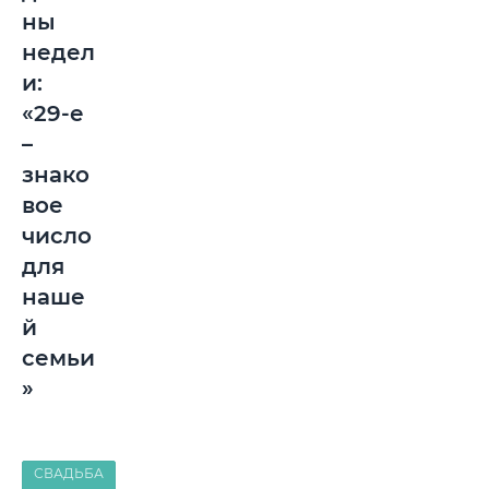
ны
недел
и:
«29-е
–
знако
вое
число
для
наше
й
семьи
»
СВАДЬБА