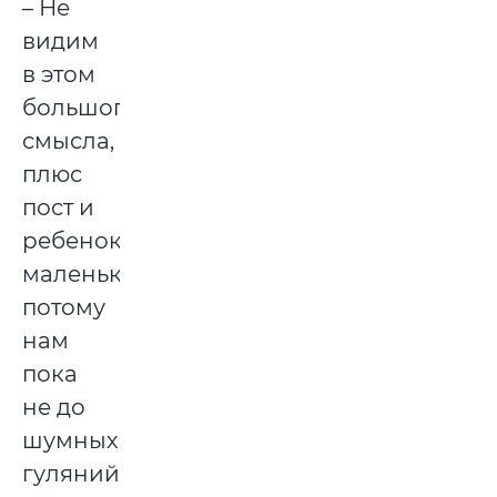
– Не
видим
в этом
большого
смысла,
плюс
пост и
ребенок
маленький,
потому
нам
пока
не до
шумных
гуляний,