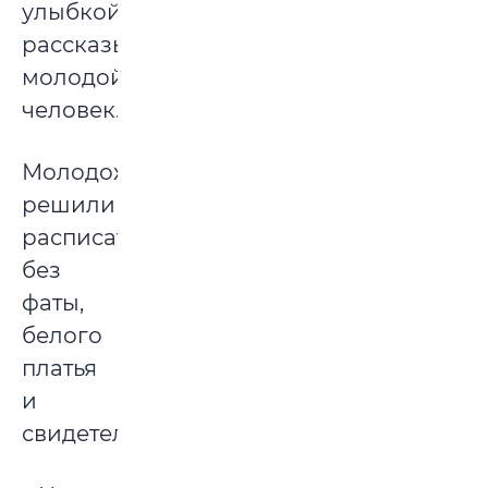
улыбкой
рассказывает
молодой
человек.
Молодожены
решили
расписаться
без
фаты,
белого
платья
и
свидетелей.