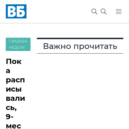
СВАДЬБА
Важно прочитать
НЕДЕЛИ
Пок
а
расп
исы
вали
сь,
9-
мес