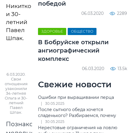
победой
Никитко
и 30-
06.03.2020
2289
летний
Павел
ЗДОРОВЬЕ
ОБЩЕСТВО
Шпак.
В Бобруйске открыли
ангиографический
комплекс
06.03.2020
13.5k
6.03.2020.
Свои
Свежие новости
отношения
узаконили
34-летняя
Ошибки при выращивании перца
Ольга и 30-
летний
30.05.2025
Павел
После сытного обеда хочется
Шпак.
сладенького? Разбираемся, почему
30.05.2025
Познакомились
Нерестовые ограничения на ловлю