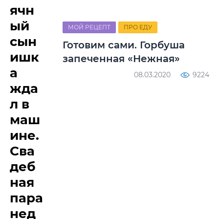
ячн
ый
МОЙ РЕЦЕПТ
ПРО ЕДУ
сын
Готовим сами. Горбуша
ишк
запеченная «Нежная»
а
08.03.2020
9224
жда
л в
маш
ине.
Сва
деб
ная
пара
нед