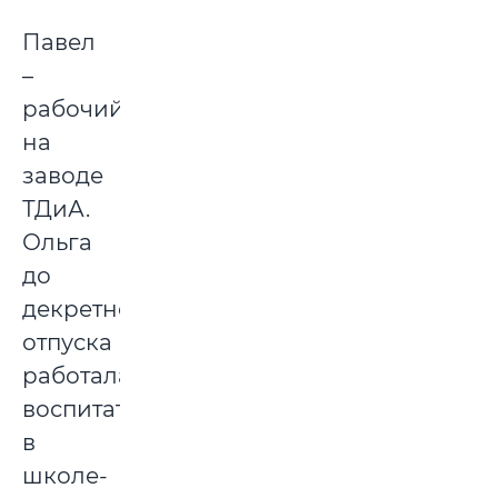
Павел
–
рабочий
на
заводе
ТДиА.
Ольга
до
декретного
отпуска
работала
воспитателем
в
школе-