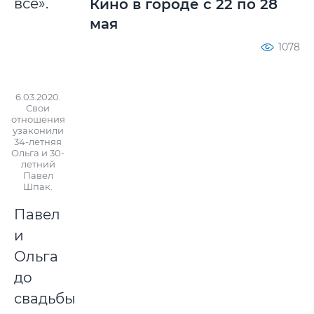
все».
Кино в городе с 22 по 28
мая
1078
6.03.2020.
Свои
отношения
узаконили
34-летняя
Ольга и 30-
летний
Павел
Шпак.
Павел
и
Ольга
до
свадьбы