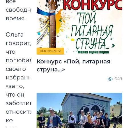
все
свободное
время.
Ольга
говорит,
что
КОНКУРСЫ
полюбила
Конкурс «Пой, гитарная
своего
струна...»
избранника
649
«за то,
что он
заботливый,
относится
ко