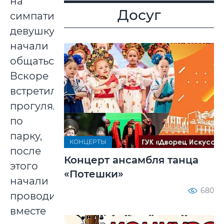
на
Досуг
симпатичную
девушку,
начали
общаться.
Вскоре
встретились,
прогулялись
по
парку,
КОНЦЕРТЫ
после
Концерт ансамбля танца
этого
«Потешки»
начали
680
проводить
вместе