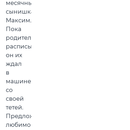
месячный
сынишка
Максим.
Пока
родители
расписывались,
он их
ждал
в
машине
со
своей
тетей.
Предложение
любимой