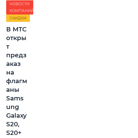
НОВОСТИ
КОМПАНИЙ
СКИДКИ
В МТС
откры
т
предз
аказ
на
флагм
аны
Sams
ung
Galaxy
S20,
S20+