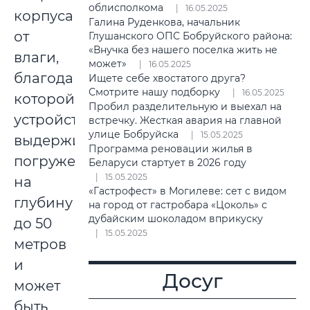
облисполкома
16.05.2025
корпуса
Галина Руденкова, начальник
от
Глушанского ОПС Бобруйского района:
«Внучка без нашего поселка жить не
влаги,
может»
16.05.2025
благодаря
Ищете себе хвостатого друга?
Смотрите нашу подборку
16.05.2025
которой
Пробил разделительную и выехал на
устройство
встречку. Жесткая авария на главной
улице Бобруйска
15.05.2025
выдерживает
Программа реновации жилья в
погружение
Беларуси стартует в 2026 году
15.05.2025
на
«Гастрофест» в Могилеве: сет с видом
глубину
на город от гастробара «Цоколь» с
дубайским шоколадом вприкуску
до 50
15.05.2025
метров
и
Досуг
может
быть