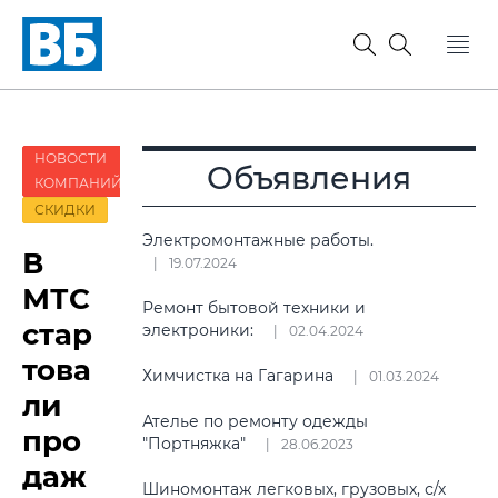
НОВОСТИ
Объявления
КОМПАНИЙ
СКИДКИ
Электромонтажные работы.
В
19.07.2024
МТС
Ремонт бытовой техники и
стар
электроники:
02.04.2024
това
Химчистка на Гагарина
01.03.2024
ли
Ателье по ремонту одежды
про
"Портняжка"
28.06.2023
даж
Шиномонтаж легковых, грузовых, с/х