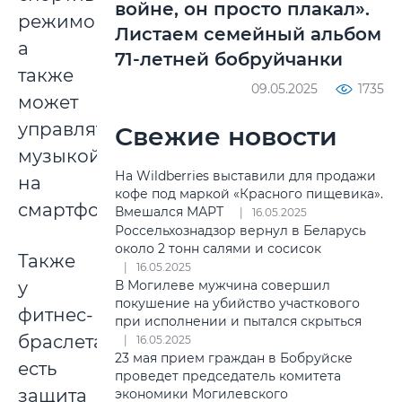
войне, он просто плакал».
режимов,
Листаем семейный альбом
а
71-летней бобруйчанки
также
09.05.2025
1735
может
управлять
Свежие новости
музыкой
На Wildberries выставили для продажи
на
кофе под маркой «Красного пищевика».
смартфоне.
Вмешался МАРТ
16.05.2025
Россельхознадзор вернул в Беларусь
около 2 тонн салями и сосисок
Также
16.05.2025
у
В Могилеве мужчина совершил
покушение на убийство участкового
фитнес-
при исполнении и пытался скрыться
браслета
16.05.2025
23 мая прием граждан в Бобруйске
есть
проведет председатель комитета
защита
экономики Могилевского