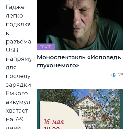
Гаджет
легко
подключается
к
разъёмам
ТЕАТР
USB
Моноспектакль «Исповедь
напрямую
глухонемого»
для
78
последующей
зарядки.
Емкого
аккумулятора
хватает
на 7-9
дней