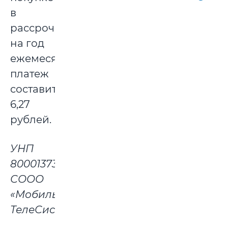
в
рассрочку
на год
ежемесячный
платеж
составит
6,27
рублей.
УНП
800013732
СООО
«Мобильные
ТелеСистемы»