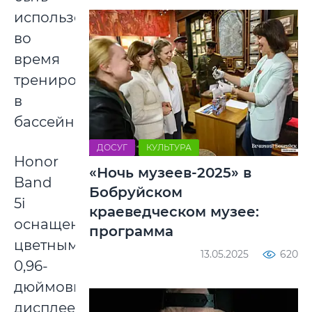
использовано
во
время
тренировок
в
бассейне.
ДОСУГ
КУЛЬТУРА
Honor
«Ночь музеев-2025» в
Band
Бобруйском
5i
краеведческом музее:
оснащен
программа
цветным
13.05.2025
620
0,96-
дюймовым
дисплеем.