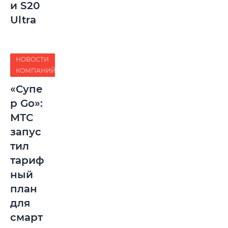
и S20
Ultra
НОВОСТИ
КОМПАНИЙ
«Супе
р Go»:
МТС
запус
тил
тариф
ный
план
для
смарт