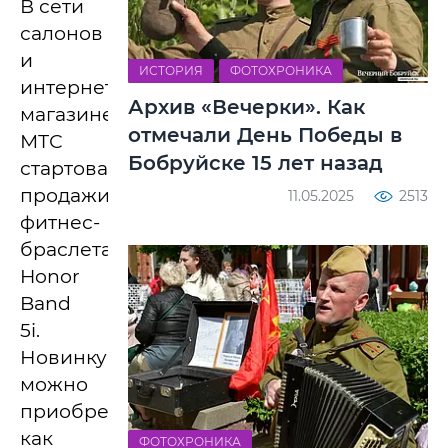
В сети
салонов
и
ИСТОРИЯ
ФОТОХРОНИКА
интернет-
Архив «Вечерки». Как
магазине
отмечали День Победы в
МТС
Бобруйске 15 лет назад
стартовали
продажи
11.05.2025
2513
фитнес-
браслета
Honor
Band
5i.
Новинку
можно
приобрести
как
ФОТОХРОНИКА