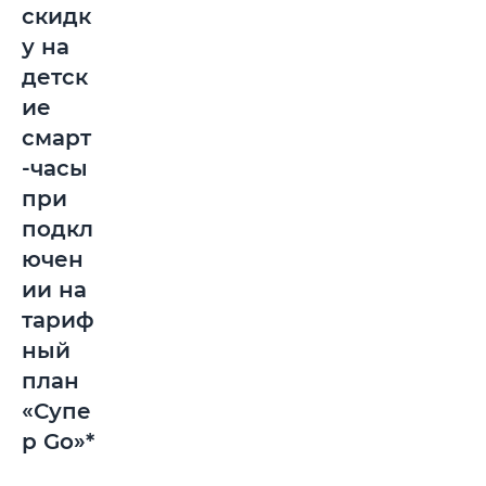
скидк
у на
детск
ие
смарт
-часы
при
подкл
ючен
ии на
тариф
ный
план
«Супе
р Go»*