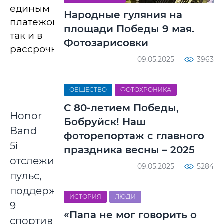
единым
Народные гуляния на
платежом,
площади Победы 9 мая.
так и в
Фотозарисовки
рассрочку.
09.05.2025
3963
ОБЩЕСТВО
ФОТОХРОНИКА
С 80-летием Победы,
Honor
Бобруйск! Наш
Band
фоторепортаж с главного
5i
праздника весны – 2025
отслеживает
09.05.2025
5284
пульс,
поддерживает
ИСТОРИЯ
ЛЮДИ
9
«Папа не мог говорить о
спортивных