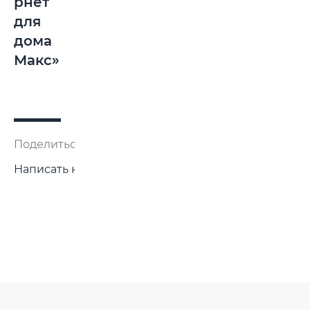
рнет
для
дома
Макс»
Поделиться:
Написать нам