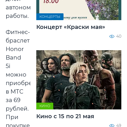
автономной
работы.
КОНЦЕРТЫ
Концерт «Краски мая»
Фитнес-
40
браслет
Honor
Band
5i
можно
приобрести
в МТС
за 69
КИНО
рублей.
Кино с 15 по 21 мая
При
покупке
49