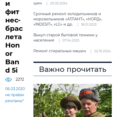
и
шин
20.03.2024
фит
Срочный ремонт холодильников и
нес-
морозильников «АТЛАНТ», «НОРД»,
«INDESIT», «LG» и др.
18.01.2023
брас
лета
Выкуп старой бытовой техники у
населения
07.04.2025
Hon
Ремонт стиральных машин
02.10.2024
or
Ban
Важно прочитать
d 5i
2272
06.03.2020
на правах
рекламы*