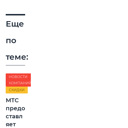
Еще
по
теме:
НОВОСТИ
КОМПАНИЙ
СКИДКИ
МТС
предо
ставл
яет